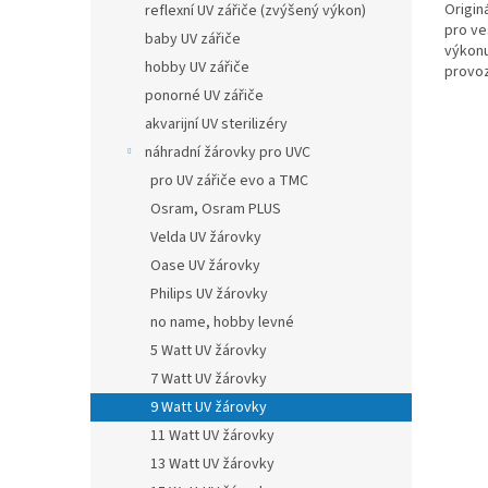
Origin
reflexní UV zářiče (zvýšený výkon)
pro ve
baby UV zářiče
výkonu
hobby UV zářiče
provoz
provoz
ponorné UV zářiče
akvarijní UV sterilizéry
náhradní žárovky pro UVC
pro UV zářiče evo a TMC
Osram, Osram PLUS
Velda UV žárovky
Oase UV žárovky
Philips UV žárovky
no name, hobby levné
5 Watt UV žárovky
7 Watt UV žárovky
9 Watt UV žárovky
11 Watt UV žárovky
13 Watt UV žárovky