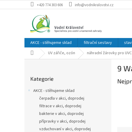
Přejít
+420 774 303 606
info@vodnikralovstvi.cz
na
obsah
AKCE - stěhujeme sklad
filtrační sestavy
stav
Domů
UV zářiče, ozón
náhradní žárovky pro UVC
P
9 W
o
Přeskočit
s
Kategorie
kategorie
Nejpr
t
r
AKCE - stěhujeme sklad
a
čerpadla v akci, doprodej
n
filtrace v akci, doprodej
n
í
bakterie v akci, doprodej
p
přípravky v akci, doprodej
a
vzduchovaní v akci, doprodej
Ř