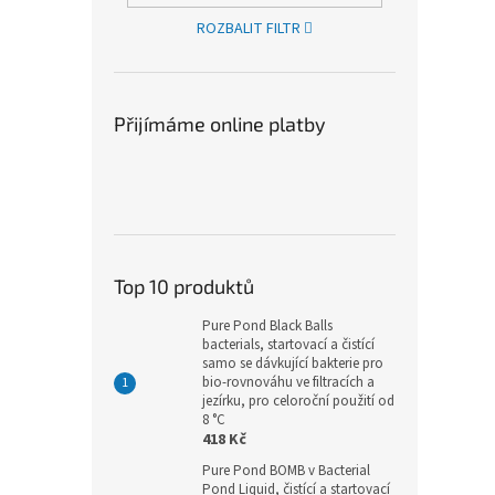
ROZBALIT FILTR
Přijímáme online platby
Top 10 produktů
Pure Pond Black Balls
bacterials, startovací a čistící
samo se dávkující bakterie pro
bio-rovnováhu ve filtracích a
jezírku, pro celoroční použití od
8 °C
418 Kč
Pure Pond BOMB v Bacterial
Pond Liquid, čistící a startovací