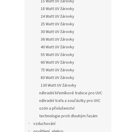
15 Watt UV žárovky
18 Watt UV žárovky
24 Watt UV žárovky
25 Watt UV žárovky
30 Watt UV žárovky
36 Watt UV žárovky
40 Watt UV žárovky
55 Watt UV žárovky
60 Watt UV žárovky
75 Watt UV žárovky
80 Watt UV žárovky
130 Watt UV žárovky
náhradní křemíkové trubice pro UVC
náhradní trafa a součástky pro UVC
ozón a přislušenství
technologie proti dlouhým řasám
vzduchování
osvětlení, elekro