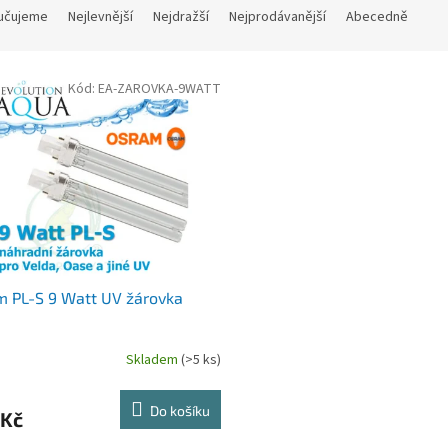
učujeme
Nejlevnější
Nejdražší
Nejprodávanější
Abecedně
Kód:
EA-ZAROVKA-9WATT
 PL-S 9 Watt UV žárovka
Skladem
(>5 ks)
Do košíku
 Kč