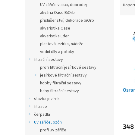
n
a
UV zářiče v akci, doprodej
Dopor
e
z
akvária Oase BiOrb
l
e
přislušenství, dekorace biOrb
V
n
akvaristika Oase
ý
í
akvaristika Eden
p
p
i
r
plastová jezírka, nádrže
s
o
vodní díly a potoky
p
d
filtrační sestavy
r
u
profi filtrační jezírkové sestavy
o
k
jezírkové filtrační sestavy
d
t
hobby filtrační sestavy
u
ů
Osram
k
baby filtrační sestavy
t
stavba jezírek
ů
filtrace
čerpadla
UV zářiče, ozón
348
profi UV zářiče