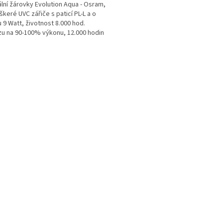
ální žárovky Evolution Aqua - Osram,
škeré UVC zářiče s paticí PL-L a o
 9 Watt, životnost 8.000 hod.
u na 90-100% výkonu, 12.000 hodin
u na 50-60%...
O
v
l
á
d
a
c
í
p
r
v
k
y
v
ý
p
i
s