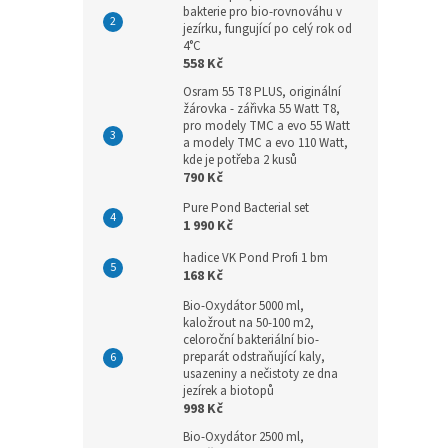
bakterie pro bio-rovnováhu v
jezírku, fungující po celý rok od
4°C
558 Kč
Osram 55 T8 PLUS, originální
žárovka - zářivka 55 Watt T8,
pro modely TMC a evo 55 Watt
a modely TMC a evo 110 Watt,
kde je potřeba 2 kusů
790 Kč
Pure Pond Bacterial set
1 990 Kč
hadice VK Pond Profi 1 bm
168 Kč
Bio-Oxydátor 5000 ml,
kaložrout na 50-100 m2,
celoroční bakteriální bio-
preparát odstraňující kaly,
usazeniny a nečistoty ze dna
jezírek a biotopů
998 Kč
Bio-Oxydátor 2500 ml,