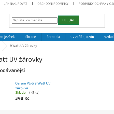
JAK NAKUPOVAT
OBCHODNÍ PODMÍNKY
PODMÍNKY OCHRANY OS
HLEDAT
ba jezírek
filtrace
čerpadla
UV zářiče, ozón
vzduc
9 Watt UV žárovky
att UV žárovky
odávanější
Osram PL-S 9 Watt UV
žárovka
Skladem
(>5 ks)
348 Kč