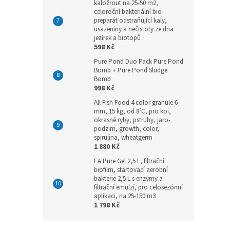
kaložrout na 25-50 m2,
celoroční bakteriální bio-
preparát odstraňující kaly,
usazeniny a nečistoty ze dna
jezírek a biotopů
598 Kč
Pure Pond Duo Pack Pure Pond
Bomb + Pure Pond Sludge
Bomb
998 Kč
All Fish Food 4 color granule 6
mm, 15 kg, od 8°C, pro koi,
okrasné ryby, pstruhy, jaro-
podzim, growth, color,
spirulina, wheatgerm
1 880 Kč
EA Pure Gel 2,5 L, filtrační
biofilm, startovací aerobní
bakterie 2,5 L s enzymy a
filtrační emulzí, pro celosezónní
aplikaci, na 25-150 m3
1 798 Kč
Z