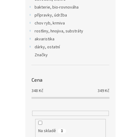
bakterie, bio-rovnováha
přípravky, údržba
chov ryb, krmiva
rostliny, hnojiva, substráty
akvaristika
dárky, ostatní
Značky
Cena
348
Kč
349
Kč
Na skladě
1