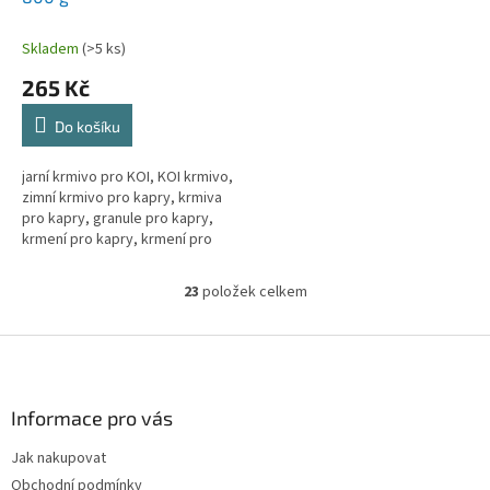
Skladem
(>5 ks)
265 Kč
Do košíku
jarní krmivo pro KOI, KOI krmivo,
zimní krmivo pro kapry, krmiva
pro kapry, granule pro kapry,
krmení pro kapry, krmení pro
kapra, krmení pro koi kapry,
krmivo pro ryby, granule...
23
položek celkem
O
v
l
Z
á
á
d
p
a
a
Informace pro vás
c
t
í
Jak nakupovat
í
p
Obchodní podmínky
r