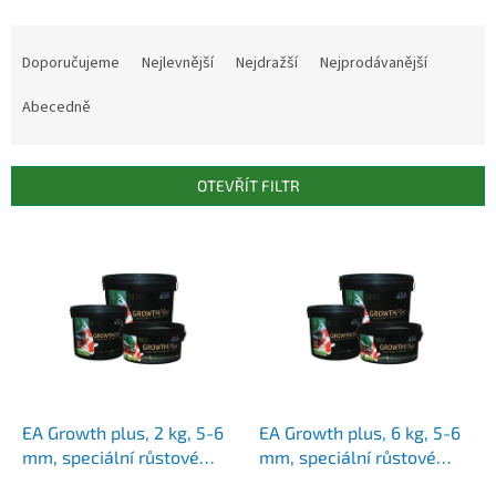
Ř
a
Doporučujeme
Nejlevnější
Nejdražší
Nejprodávanější
z
e
Abecedně
n
í
p
OTEVŘÍT FILTR
r
o
V
d
ý
u
p
k
i
t
s
ů
p
r
o
d
EA Growth plus, 2 kg, 5-6
EA Growth plus, 6 kg, 5-6
u
mm, speciální růstové
mm, speciální růstové
k
krmivo pro okrasné ryby a
krmivo pro okrasné ryby a