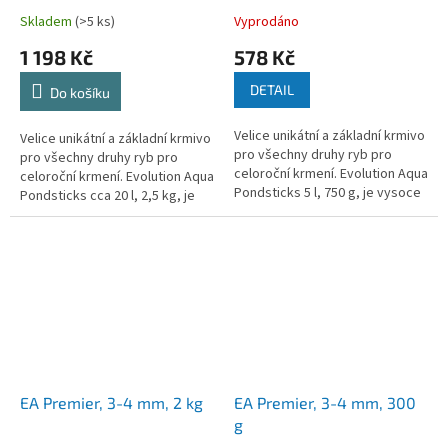
univerzální, celoroční
univerzální, celoroční
Skladem
(>5 ks)
Vyprodáno
krmivo pro všechny druhy
krmivo pro všechny druhy
1 198 Kč
578 Kč
ryb
ryb
DETAIL
Do košíku
Velice unikátní a základní krmivo
Velice unikátní a základní krmivo
pro všechny druhy ryb pro
pro všechny druhy ryb pro
celoroční krmení. Evolution Aqua
celoroční krmení. Evolution Aqua
Pondsticks 5 l, 750 g, je vysoce
Pondsticks cca 20 l, 2,5 kg, je
kvalitní a univerzální celoroční
vysoce kvalitní a univerzální
krmivo vyrobené v...
celoroční krmivo...
EA Premier, 3-4 mm, 2 kg
EA Premier, 3-4 mm, 300
g