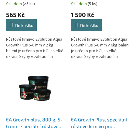
t
koi
koi
Skladem
(>5 ks)
Skladem
(5 ks)
ů
565 Kč
1 590 Kč
Do košíku
Do košíku
Růstové krmivo Evolution Aqua
Růstové krmivo Evolution Aqua
Growth Plus 5-6 mm v 2 kg
Growth Plus 5-6 mm v 6kg balení
balení je určeno pro KOI a velké
je určeno pro KOI a velké
okrasné ryby v zahradním
okrasné ryby v zahradním
jezírku. Krmivo EA Growth
jezírku. Krmivo EA Growth
Plus je ideální...
Plus je ideální...
EA Growth plus, 800 g, 5-
EA Growth Plus, speciální
6 mm, speciální růstové
růstové krmivo pro
krmivo pro okrasné ryby a
okrasné ryby a koi,