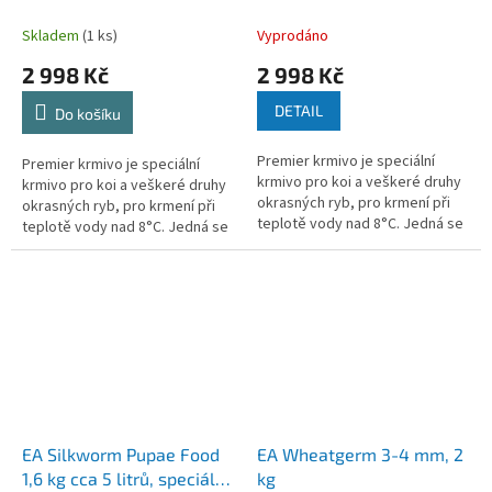
ryby, speciálně pro koi,
ryby, speciálně pro koi,
velikost 3-4 mm, balení 15
velikost 5-6 mm, balení 15
Skladem
(1 ks)
Vyprodáno
kg
kg
2 998 Kč
2 998 Kč
DETAIL
Do košíku
Premier krmivo je speciální
Premier krmivo je speciální
krmivo pro koi a veškeré druhy
krmivo pro koi a veškeré druhy
okrasných ryb, pro krmení při
okrasných ryb, pro krmení při
teplotě vody nad 8°C. Jedná se
teplotě vody nad 8°C. Jedná se
o vysoce kvalitní krmivo pro
o vysoce kvalitní krmivo pro
optimální vývoj ryb, pro...
optimální vývoj ryb, pro...
EA Silkworm Pupae Food
EA Wheatgerm 3-4 mm, 2
1,6 kg cca 5 litrů, speciální
kg