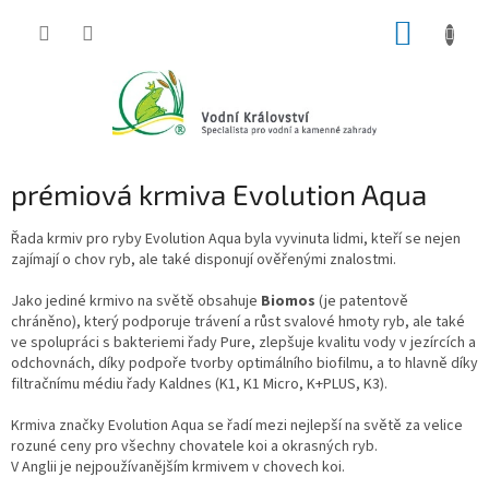
Přejít
NÁKUP
na
obsah
KOŠÍK
prémiová krmiva Evolution Aqua
Řada krmiv pro ryby Evolution Aqua byla vyvinuta lidmi, kteří se nejen
zajímají o chov ryb, ale také disponují ověřenými znalostmi.
Jako jediné krmivo na světě obsahuje
Biomos
(je patentově
chráněno), který podporuje trávení a růst svalové hmoty ryb, ale také
ve spolupráci s bakteriemi řady Pure, zlepšuje kvalitu vody v jezírcích a
odchovnách, díky podpoře tvorby optimálního biofilmu, a to hlavně díky
filtračnímu médiu řady Kaldnes (K1, K1 Micro, K+PLUS, K3).
Krmiva značky Evolution Aqua se řadí mezi nejlepší na světě za velice
rozuné ceny pro všechny chovatele koi a okrasných ryb.
V Anglii je nejpoužívanějším krmivem v chovech koi.