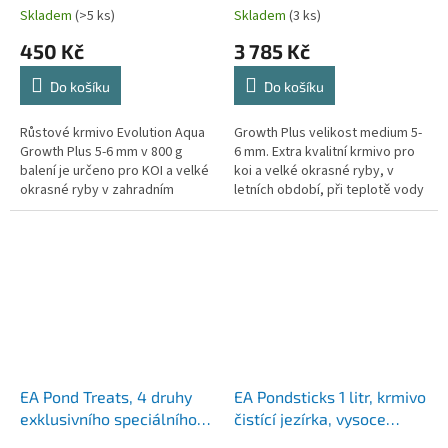
koi
velikost 5-6 mm, balení 15
Skladem
(>5 ks)
Skladem
(3 ks)
kg
450 Kč
3 785 Kč
Do košíku
Do košíku
Růstové krmivo Evolution Aqua
Growth Plus velikost medium 5-
Growth Plus 5-6 mm v 800 g
6 mm. Extra kvalitní krmivo pro
balení je určeno pro KOI a velké
koi a velké okrasné ryby, v
okrasné ryby v zahradním
letních období, při teplotě vody
jezírku. Krmivo EA Growth
nad 16°C. Pro tvorbu svalové
Plus je ideální...
hmoty, urychluje růst...
EA Pond Treats, 4 druhy
EA Pondsticks 1 litr, krmivo
exklusivního speciálního
čistící jezírka, vysoce
krmiva pro koi a okrasné
kvalitní a univerzální,