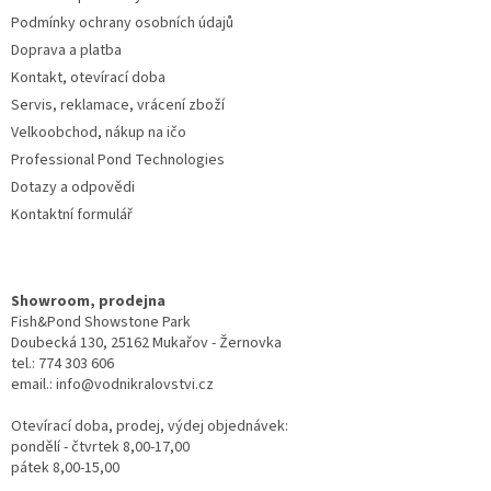
v
Podmínky ochrany osobních údajů
k
Doprava a platba
y
Kontakt, otevírací doba
v
ý
Servis, reklamace, vrácení zboží
p
Velkoobchod, nákup na ičo
i
Professional Pond Technologies
s
u
Dotazy a odpovědi
Kontaktní formulář
Showroom, prodejna
Fish&Pond Showstone Park
Doubecká 130, 25162 Mukařov - Žernovka
tel.: 774 303 606
email.: info@vodnikralovstvi.cz
Otevírací doba, prodej, výdej objednávek:
pondělí - čtvrtek 8,00-17,00
pátek 8,00-15,00