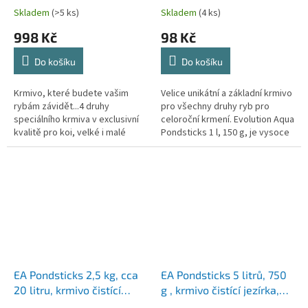
ryby, nejkvalitnější přírodní
celoroční krmivo pro
Skladem
(>5 ks)
Skladem
(4 ks)
bílkovinné krmivo na trhu
všechny druhy ryb
998 Kč
98 Kč
Do košíku
Do košíku
Krmivo, které budete vašim
Velice unikátní a základní krmivo
rybám závidět...4 druhy
pro všechny druhy ryb pro
speciálního krmiva v exclusivní
celoroční krmení. Evolution Aqua
kvalitě pro koi, velké i malé
Pondsticks 1 l, 150 g, je vysoce
okrasné ryby. Vhodné pro
kvalitní a univerzální celoroční
krmení v letním období, při
krmivo vyrobené v...
teplotách...
EA Pondsticks 2,5 kg, cca
EA Pondsticks 5 litrů, 750
20 litru, krmivo čistící
g , krmivo čistící jezírka,
jezírka, vysoce kvalitní a
vysoce kvalitní a