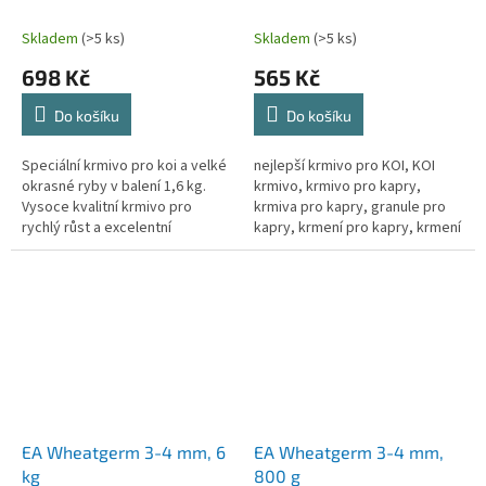
krmivo pro letní období
pro koi a chovy ryb
Skladem
(>5 ks)
Skladem
(>5 ks)
698 Kč
565 Kč
Do košíku
Do košíku
Speciální krmivo pro koi a velké
nejlepší krmivo pro KOI, KOI
okrasné ryby v balení 1,6 kg.
krmivo, krmivo pro kapry,
Vysoce kvalitní krmivo pro
krmiva pro kapry, granule pro
rychlý růst a excelentní
kapry, krmení pro kapry, krmení
zabarvení ryb. Vhodně pro
pro kapra, krmení pro koi kapry,
krmení v letním období, při...
krmivo pro ryby, granule...
EA Wheatgerm 3-4 mm, 6
EA Wheatgerm 3-4 mm,
kg
800 g