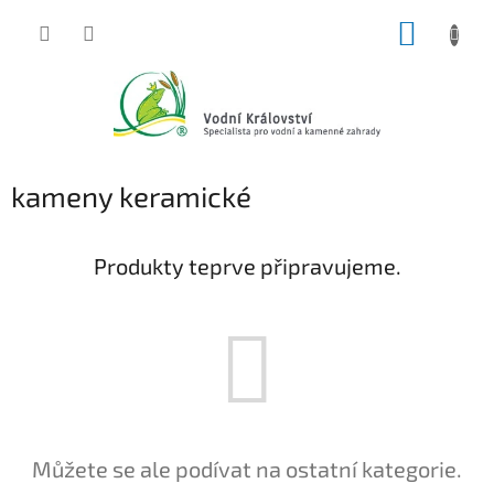
Přejít
NÁKUP
na
obsah
KOŠÍK
kameny keramické
Produkty teprve připravujeme.
Můžete se ale podívat na ostatní kategorie.