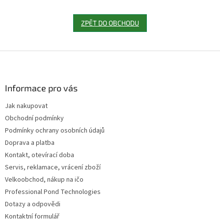
ZPĚT DO OBCHODU
Z
á
p
a
Informace pro vás
t
Jak nakupovat
í
Obchodní podmínky
Podmínky ochrany osobních údajů
Doprava a platba
Kontakt, otevírací doba
Servis, reklamace, vrácení zboží
Velkoobchod, nákup na ičo
Professional Pond Technologies
Dotazy a odpovědi
Kontaktní formulář