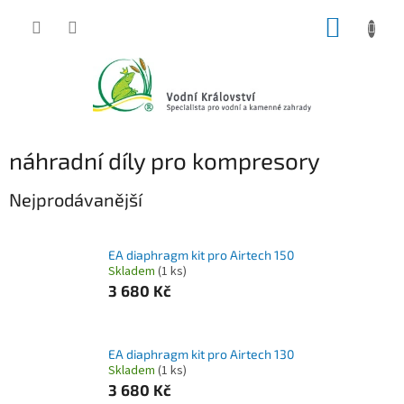
Přejít
NÁKUP
na
obsah
KOŠÍK
náhradní díly pro kompresory
Nejprodávanější
EA diaphragm kit pro Airtech 150
Skladem
(1 ks)
3 680 Kč
EA diaphragm kit pro Airtech 130
Skladem
(1 ks)
3 680 Kč