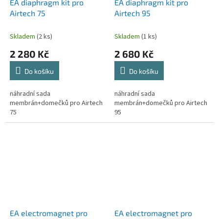
EA diaphragm kit pro
EA diaphragm kit pro
Airtech 75
Airtech 95
Skladem
(2 ks)
Skladem
(1 ks)
2 280 Kč
2 680 Kč
Do košíku
Do košíku
náhradní sada
náhradní sada
membrán+domečků pro Airtech
membrán+domečků pro Airtech
75
95
EA electromagnet pro
EA electromagnet pro