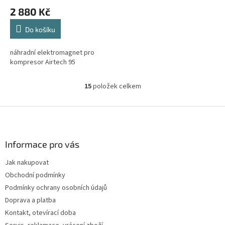
2 880 Kč
Do košíku
náhradní elektromagnet pro
kompresor Airtech 95
15
položek celkem
O
v
l
Z
á
á
d
p
a
a
Informace pro vás
c
t
í
Jak nakupovat
í
p
Obchodní podmínky
r
v
Podmínky ochrany osobních údajů
k
Doprava a platba
y
Kontakt, otevírací doba
v
ý