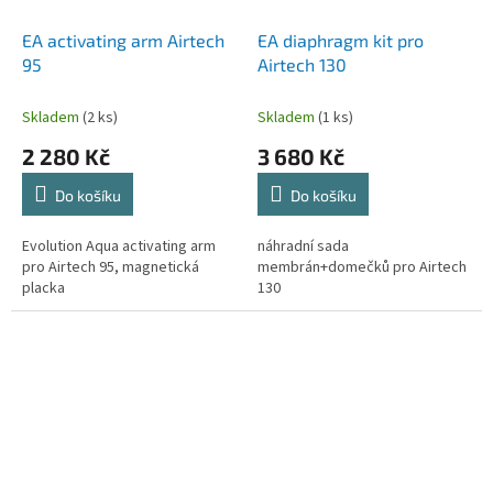
EA activating arm Airtech
EA diaphragm kit pro
95
Airtech 130
Skladem
(2 ks)
Skladem
(1 ks)
2 280 Kč
3 680 Kč
Do košíku
Do košíku
Evolution Aqua activating arm
náhradní sada
pro Airtech 95, magnetická
membrán+domečků pro Airtech
placka
130