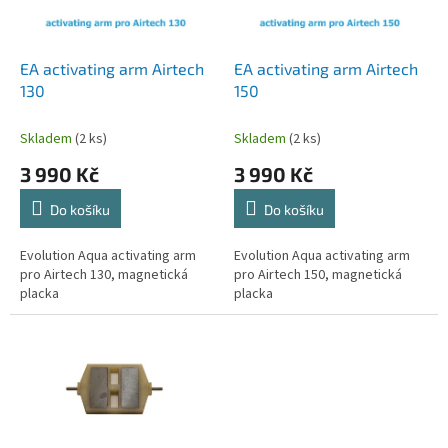
p
r
o
d
EA activating arm Airtech
EA activating arm Airtech
u
130
150
k
t
Skladem
(2 ks)
Skladem
(2 ks)
ů
3 990 Kč
3 990 Kč
Do košíku
Do košíku
Evolution Aqua activating arm
Evolution Aqua activating arm
pro Airtech 130, magnetická
pro Airtech 150, magnetická
placka
placka