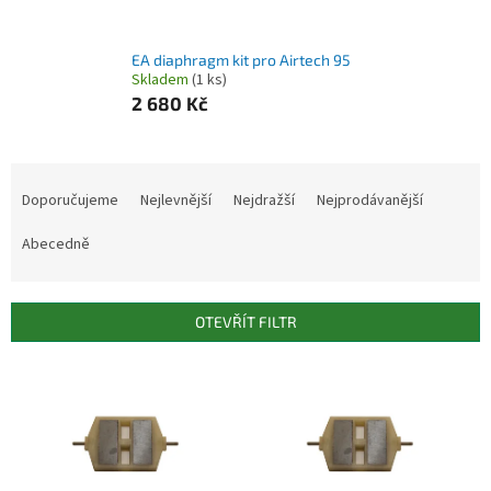
EA diaphragm kit pro Airtech 95
Skladem
(1 ks)
2 680 Kč
Ř
a
Doporučujeme
Nejlevnější
Nejdražší
Nejprodávanější
z
e
Abecedně
n
í
p
OTEVŘÍT FILTR
r
o
V
d
ý
u
p
k
i
t
s
ů