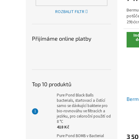
Bermud
ROZBALIT FILTR
potůče
29(v)
Ind
Přijímáme online platby
d
Top 10 produktů
Pure Pond Black Balls
Berm
bacterials, startovací a čistící
samo se dávkující bakterie pro
bio-rovnováhu ve filtracích a
jezírku, pro celoroční použití od
8 °C
418 Kč
3 50
Pure Pond BOMB v Bacterial