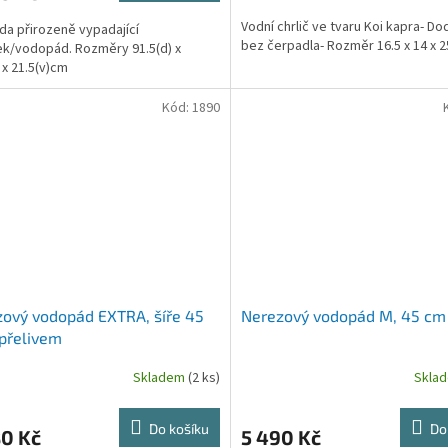
Vodní chrlič ve tvaru Koi kapra- D
a přirozeně vypadající
bez čerpadla- Rozměr 16.5 x 14 x 
k/vodopád. Rozměry 91.5(d) x
 x 21.5(v)cm
Kód:
1890
ový vodopád EXTRA, šíře 45
Nerezový vodopád M, 45 cm
přelivem
Skladem
(2 ks)
Skla
Do košíku
Do
80 Kč
5 490 Kč