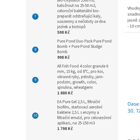
Bio-Oxydátor 2500 ml,
kaložrout na 25-50 m2,
Vhodný
celoroční bakteriální bio-
snadno
preparát odstraňující kaly,
jasně 
usazeniny a nečistoty ze dna
- 10 c
jezírek a biotopů
závit ø
598 Kč
Pure Pond Duo Pack Pure Pond
Bomb + Pure Pond Sludge
Bomb
998 Kč
All Fish Food 4 color granule 6
mm, 15 kg, od 8°C, pro koi,
okrasné ryby, pstruhy, jaro-
podzim, growth, color,
spirulina, wheatgerm
1 880 Kč
EA Pure Gel 2,5 L, filtrační
Oase 
biofilm, startovací aerobní
30, 7
bakterie 2,5 L s enzymy a
filtrační emulzí, pro celosezónní
aplikaci, na 25-150 m3
1 798 Kč