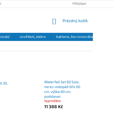
OBNÍCH ÚDAJŮ
DOPRAVA A PLATBA
KONTAKT, OTEVÍRACÍ DOBA
Přihlášení
NÁKUPNÍ
Prázdný košík
KOŠÍK
hování
osvětlení, elekro
bakterie, bio-rovnováha
přípra
Waterfall Set 60 Solo,
t 30,
nerez vodopád šíře 60
cm, výška 60 cm,
podstavec
Vyprodáno
11 388 Kč