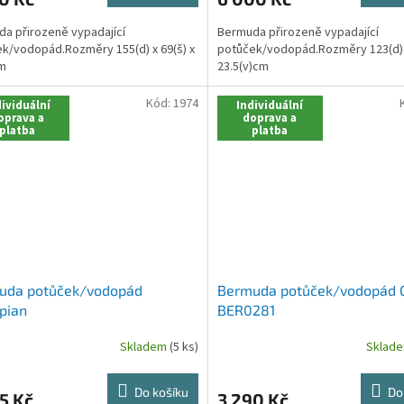
a přirozeně vypadající
Bermuda přirozeně vypadající
k/vodopád.Rozměry 155(d) x 69(š) x
potůček/vodopád.Rozměry 123(d) x
cm
23.5(v)cm
Kód:
1974
ividuální
Individuální
oprava a
doprava a
platba
platba
uda potůček/vodopád
Bermuda potůček/vodopád C
pian
BER0281
Skladem
(5 ks)
Sklad
Do košíku
Do
5 Kč
3 290 Kč