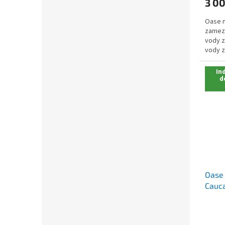
3 00
Oase n
zamezu
vody z
vody z
design
Ind
d
Oase 
Cauca