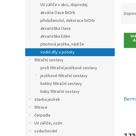
n
UV zářiče v akci, doprodej
Ř
e
a
akvária Oase BiOrb
Dopor
l
z
přislušenství, dekorace biOrb
e
akvaristika Oase
V
n
akvaristika Eden
Ind
ý
í
d
plastová jezírka, nádrže
p
p
vodní díly a potoky
i
r
s
o
filtrační sestavy
p
d
profi filtrační jezírkové sestavy
r
u
jezírkové filtrační sestavy
o
k
hobby filtrační sestavy
d
t
baby filtrační sestavy
u
ů
Berm
k
stavba jezírek
t
filtrace
ů
čerpadla
UV zářiče, ozón
vzduchování
7 72