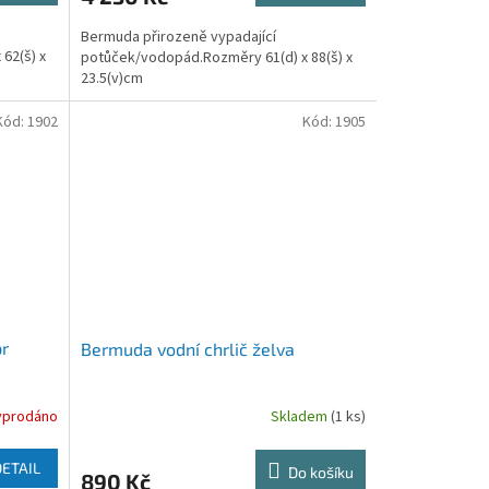
Bermuda přirozeně vypadající
62(š) x
potůček/vodopád.Rozměry 61(d) x 88(š) x
23.5(v)cm
Kód:
1902
Kód:
1905
pr
Bermuda vodní chrlič želva
yprodáno
Skladem
(1 ks)
DETAIL
Do košíku
890 Kč