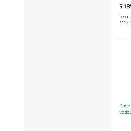
5 18
Oase u
290 m
Oase 
vodop