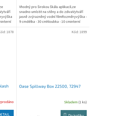
ze
Vhodný pro širokou škálu aplikacíLze
Vytváří
snadno umístit na stěny a do zdivaVytváří
ěryvýška
jasně zvýrazněný vodní filmRozměryvýška -
minterní
9 cmdélka - 30 cmhloubka - 10 cminterní
závit ø 1”,...
Kód:
1878
Kód:
1899
plash
Oase Spillway Box 22500, 72947
yprodáno
Skladem
(1 ks)
DETAIL
Do košíku