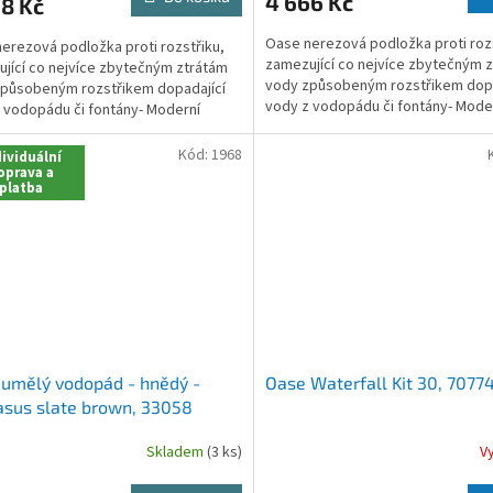
4 666 Kč
8 Kč
Oase nerezová podložka proti rozs
erezová podložka proti rozstřiku,
zamezující co nejvíce zbytečným 
jící co nejvíce zbytečným ztrátám
vody způsobeným rozstřikem dopa
působeným rozstřikem dopadající
vody z vodopádu či fontány- Mode
 vodopádu či fontány- Moderní
designRozměry 1016 x...
Rozměry 406 x 203...
Kód:
1968
ividuální
oprava a
platba
umělý vodopád - hnědý -
Oase Waterfall Kit 30, 7077
sus slate brown, 33058
Skladem
(3 ks)
V