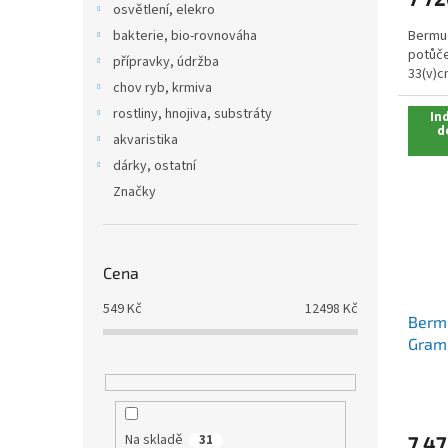
osvětlení, elekro
Bermud
bakterie, bio-rovnováha
potůče
přípravky, údržba
33(v)
chov ryb, krmiva
rostliny, hnojiva, substráty
Ind
d
akvaristika
dárky, ostatní
Značky
Cena
549
Kč
12498
Kč
Berm
Gram
Na skladě
7 47
31