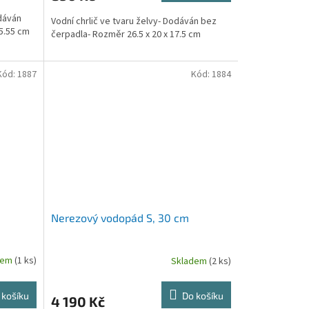
odáván
Vodní chrlič ve tvaru želvy- Dodáván bez
25.55 cm
čerpadla- Rozměr 26.5 x 20 x 17.5 cm
Kód:
1887
Kód:
1884
Nerezový vodopád S, 30 cm
dem
(1 ks)
Skladem
(2 ks)
 košíku
Do košíku
4 190 Kč