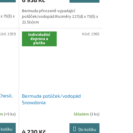
Bermuda přirozeně vypadající
 75(š) x
potůček/vodopád.Rozměry 127(d) x 73(š) x
21.5(v)cm
Kód:
1959
Kód:
1965
Individuální
doprava a
platba
hesil,
Bermuda potůček/vodopád
Snowdonia
em
(>5 ks)
Skladem
(3 ks)
 košíku
Do košíku
4 230 Kč