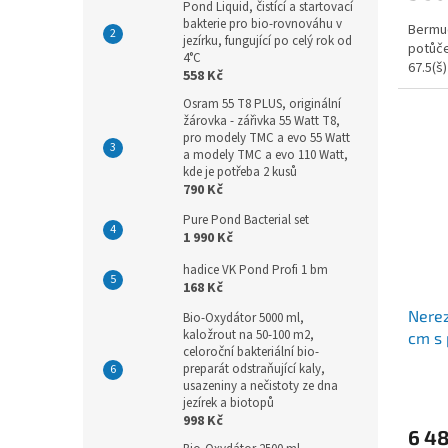
Pond Liquid, čistící a startovací
bakterie pro bio-rovnováhu v
Bermud
jezírku, fungující po celý rok od
potůče
4°C
67.5(š)
558 Kč
Osram 55 T8 PLUS, originální
žárovka - zářivka 55 Watt T8,
pro modely TMC a evo 55 Watt
a modely TMC a evo 110 Watt,
kde je potřeba 2 kusů
790 Kč
Pure Pond Bacterial set
1 990 Kč
hadice VK Pond Profi 1 bm
168 Kč
Nerez
Bio-Oxydátor 5000 ml,
kaložrout na 50-100 m2,
cm s 
celoroční bakteriální bio-
preparát odstraňující kaly,
usazeniny a nečistoty ze dna
jezírek a biotopů
998 Kč
6 4