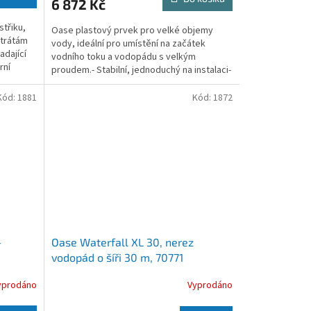
6 872 Kč
třiku,
Oase plastový prvek pro velké objemy
ztrátám
vody, ideální pro umístění na začátek
dající
vodního toku a vodopádu s velkým
rní
proudem.- Stabilní, jednoduchý na instalaci-
Obsahuje redukci trnu z...
Kód:
1881
Kód:
1872
4
Oase Waterfall XL 30, nerez
vodopád o šíři 30 m, 70771
yprodáno
Vyprodáno