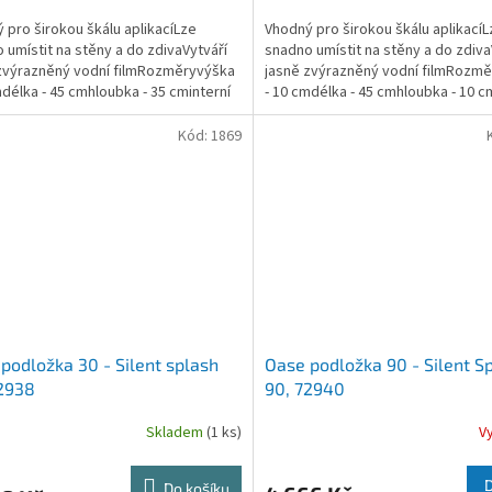
 pro širokou škálu aplikacíLze
Vhodný pro širokou škálu aplikacíL
 umístit na stěny a do zdivaVytváří
snadno umístit na stěny a do zdiva
zvýrazněný vodní filmRozměryvýška
jasně zvýrazněný vodní filmRozm
mdélka - 45 cmhloubka - 35 cminterní
- 10 cmdélka - 45 cmhloubka - 10 c
 1”Při...
závit ø 1”,...
Kód:
1869
podložka 30 - Silent splash
Oase podložka 90 - Silent S
2938
90, 72940
Skladem
(1 ks)
V
Do košíku