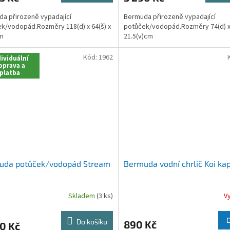
a přirozeně vypadající
Bermuda přirozeně vypadající
k/vodopád.Rozměry 118(d) x 64(š) x
potůček/vodopád.Rozměry 74(d) x 
cm
21.5(v)cm
Kód:
1962
ividuální
oprava a
platba
uda potůček/vodopád Stream
Bermuda vodní chrlič Koi ka
Skladem
(3 ks)
V
Do košíku
890 Kč
0 Kč