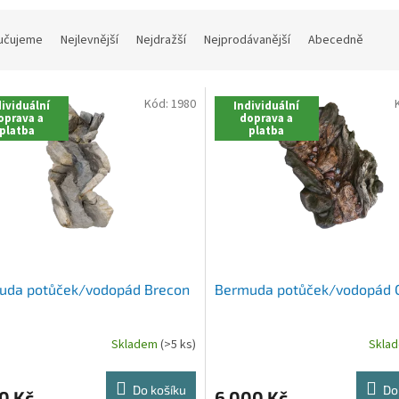
učujeme
Nejlevnější
Nejdražší
Nejprodávanější
Abecedně
Kód:
1980
ividuální
Individuální
oprava a
doprava a
platba
platba
uda potůček/vodopád Brecon
Bermuda potůček/vodopád 
Skladem
(>5 ks)
Skla
Do košíku
Do
0 Kč
6 000 Kč