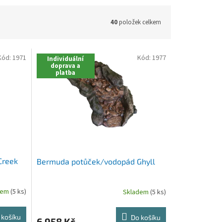
40
položek celkem
Kód:
1971
Kód:
1977
Individuální
doprava a
platba
Creek
Bermuda potůček/vodopád Ghyll
dem
(5 ks)
Skladem
(5 ks)
 košíku
Do košíku
6 958 Kč