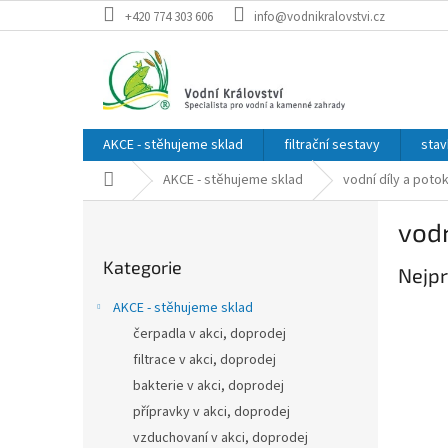
Přejít
+420 774 303 606
info@vodnikralovstvi.cz
na
obsah
AKCE - stěhujeme sklad
filtrační sestavy
stav
Domů
AKCE - stěhujeme sklad
vodní díly a poto
P
vodn
o
Přeskočit
s
Kategorie
kategorie
Nejpr
t
r
AKCE - stěhujeme sklad
a
čerpadla v akci, doprodej
n
filtrace v akci, doprodej
n
í
bakterie v akci, doprodej
p
přípravky v akci, doprodej
a
vzduchovaní v akci, doprodej