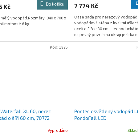
Do košíku
7 774 Kč
5 Kč
Oase sada pro nerezový vodopád
mělý vodopád.Rozměry: 940 x 700 x
vodopádová stěna z kvalitní ušlech
mHmotnost: 6 kg
oceli o šířce 30 cm.- Jednoduchá i
na pevný povrch na okraji jezírka 
mělké voděMožnost...
Kód:
1875
Waterfall XL 60, nerez
Pontec osvětlený vodopád L
ád o šíři 60 cm, 70772
PondoFall LED
Vyprodáno
Skla