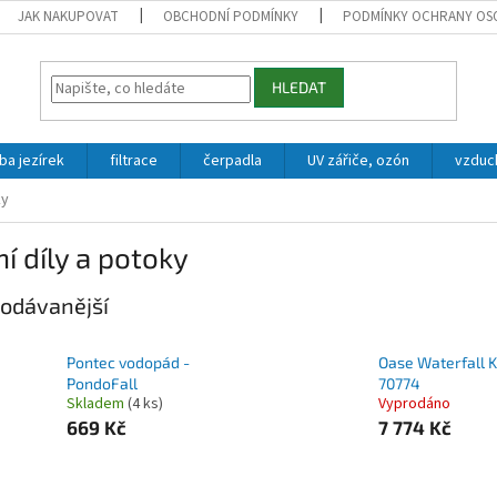
JAK NAKUPOVAT
OBCHODNÍ PODMÍNKY
PODMÍNKY OCHRANY OS
HLEDAT
ba jezírek
filtrace
čerpadla
UV zářiče, ozón
vzduc
ky
í díly a potoky
odávanější
Pontec vodopád -
Oase Waterfall Ki
PondoFall
70774
Skladem
(4 ks)
Vyprodáno
669 Kč
7 774 Kč