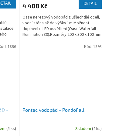
DETAIL
DETAIL
4 408 Kč
,
Oase nerezový vodopád z ušlechtilé oceli,
tilé
vodní stěna až do výšky 1m.Možnost
nstalace
doplnění o LED osvětlení (Oase Waterfall
nebo
Illumination 30).Rozměry 200 x 300 x 100 mm
Kód:
1896
Kód:
1893
ED -
Pontec vodopád - PondoFall
dem
(5 ks)
Skladem
(4 ks)