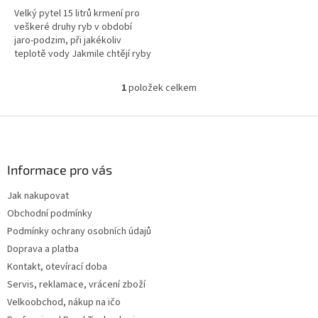
5
Velký pytel 15 litrů krmení pro
hvězdiček.
veškeré druhy ryb v období
jaro-podzim, při jakékoliv
teplotě vody Jakmile chtějí ryby
sbírat potravu prostě je můžete
začít krmit tímto...
1
položek celkem
O
v
l
Z
á
á
d
p
a
a
Informace pro vás
c
t
í
Jak nakupovat
í
p
Obchodní podmínky
r
v
Podmínky ochrany osobních údajů
k
Doprava a platba
y
Kontakt, otevírací doba
v
ý
Servis, reklamace, vrácení zboží
p
Velkoobchod, nákup na ičo
i