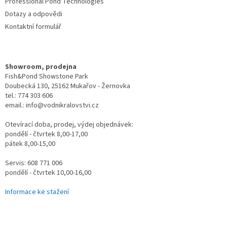
Professional Pond Technologies
s
u
Dotazy a odpovědi
Kontaktní formulář
Showroom, prodejna
Fish&Pond Showstone Park
Doubecká 130, 25162 Mukařov - Žernovka
tel.: 774 303 606
email.: info@vodnikralovstvi.cz
Otevírací doba, prodej, výdej objednávek:
pondělí - čtvrtek 8,00-17,00
pátek 8,00-15,00
Servis: 608 771 006
pondělí - čtvrtek 10,00-16,00
Informace ke stažení