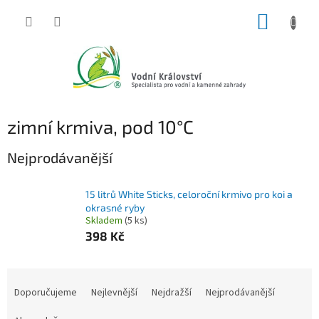
Přejít
NÁKUP
na
obsah
KOŠÍK
zimní krmiva, pod 10°C
Nejprodávanější
15 litrů White Sticks, celoroční krmivo pro koi a
okrasné ryby
Skladem
(5 ks)
398 Kč
Ř
a
Doporučujeme
Nejlevnější
Nejdražší
Nejprodávanější
z