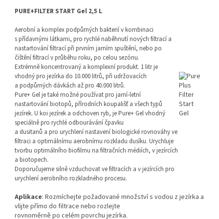
PURE+FILTER START Gel 2,5 L
Aerobní a komplex podpůrných bakterií v kombinaci
s přídavnými látkami, pro rychlé naběhnutí nových filtrací a
nastartování filtrací při prvním jarním spuštění, nebo po
čištění filtrací v průběhu roku, po celou sezónu.
Extrémně koncentrovaný a komplexní produkt. 1 litr je
vhodný pro jezírka do 10.000 litrů, při udržovacích
a podpůrných dávkách až pro 40.000 litrů.
Pure+ Gel je také možné používat pro jarní-letní
nastartování biotopů, přírodních koupališť a všech typů
jezírek. U koi jezírek a odchoven ryb, je Pure+ Gel vhodný
speciálně pro rychlé odbourávání čpavku
a dusitanů a pro urychlení nastavení biologické rovnováhy ve
filtraci a optimálnímu aerobnímu rozkladu dusíku. Urychluje
tvorbu optimálního biofilmu na filtračních médiích, v jezírcích
a biotopech.
Doporučujeme silně vzduchovat ve filtracích a v jezírcích pro
urychlení aerobního rozkladného procesu.
Aplikace
: Rozmíchejte požadované množství s vodou z jezírka a
vlijte přímo do filtrace nebo rozlejte
rovnoměrně po celém povrchu jezírka.