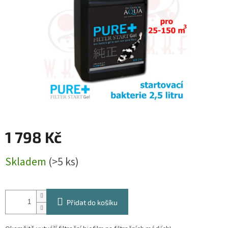
1 798 Kč
Měrná
Skladem
(>5 ks)
cena:
Přidat do košíku