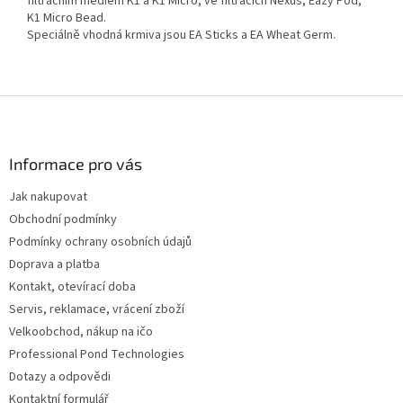
filtračním médiem K1 a K1 Micro, ve filtracích Nexus, Eazy Pod,
K1 Micro Bead.
Speciálně vhodná krmiva jsou EA Sticks a EA Wheat Germ.
Z
á
p
a
Informace pro vás
t
Jak nakupovat
í
Obchodní podmínky
Podmínky ochrany osobních údajů
Doprava a platba
Kontakt, otevírací doba
Servis, reklamace, vrácení zboží
Velkoobchod, nákup na ičo
Professional Pond Technologies
Dotazy a odpovědi
Kontaktní formulář