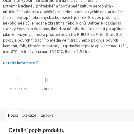
Okamžitě vytváří filtrační biofilm na filtračních médiích!
Extrémně účinné, "přátelské" a "potřebné" kultury aerobních -
nitrifikační bakterií a doplňků pro celosezónní a rychlé nastartování
filtrací, biotopů, okrasných a koupacích jezírek. Proces probíhající
několik měsíců je možné zkrátit na několik dnů. Bakterie rozkládají
toxický čpavek a dusitany, ihned za několik desítek minut po aplikaci,
jakmile enzymy naruší a připraví povrch a PURE Plus Filter Start Gel
pokryje povrch filtračního média ve filtraci, nebo pokryje povrch
kamenů, fólii, filtrační substráty... Optimální teplota aplikace nad 12°C,
min. 8°C, extra účinná nad 16-18°C. Balení 2,5 litru.
Detailní informace
ZEPTAT SE
SDÍLET
Popis
Diskuze
Značka
Detailní popis produktu