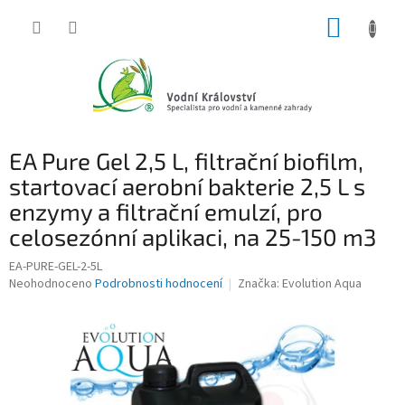
Přejít
NÁKUP
na
obsah
KOŠÍK
EA Pure Gel 2,5 L, filtrační biofilm,
startovací aerobní bakterie 2,5 L s
enzymy a filtrační emulzí, pro
celosezónní aplikaci, na 25-150 m3
EA-PURE-GEL-2-5L
Průměrné
Neohodnoceno
Podrobnosti hodnocení
Značka:
Evolution Aqua
hodnocení
produktu
je
0,0
z
5
hvězdiček.