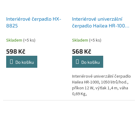
Interiérové čerpadlo HX-
Interiérové univerzální
8825
čerpadlo Hailea HR-1000,
1050 litrů/hod., příkon 12
W, výtlak 1,4 m, váha 0,69
Skladem
(>5 ks)
Skladem
(>5 ks)
Kg,
598 Kč
568 Kč
Do košíku
Do košíku
Interiérové univerzální čerpadlo
Hailea HR-1000, 1050 litrů/hod.,
příkon 12 W, výtlak 1,4 m, váha
0,69 Kg,