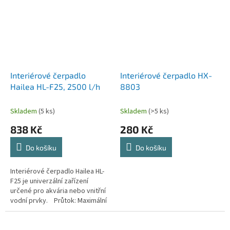
Interiérové čerpadlo
Interiérové čerpadlo HX-
Hailea HL-F25, 2500 l/h
8803
Skladem
(5 ks)
Skladem
(>5 ks)
838 Kč
280 Kč
Do košíku
Do košíku
Interiérové čerpadlo Hailea HL-
F25 je univerzální zařízení
určené pro akvária nebo vnitřní
vodní prvky. Průtok: Maximální
průtok dosahuje až 2500...