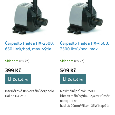
d
ý
u
p
k
i
t
s
ů
p
r
o
d
Čerpadlo Hailea HX-2500,
Čerpadlo Hailea HX-4500,
u
650 litrů/hod, max. výtlak
2500 litrů/hod, max.
k
1,3 m, příkon 12W
výtlak 2,4 m, příkon 35W
t
Skladem
(>5 ks)
Skladem
(>5 ks)
ů
399 Kč
549 Kč
Do košíku
Do košíku
Interiérové univerzální čerpadlo
Maximální průtok: 2500
Hailea HX-2500
l/hMaximální výtlak: 2,4 mPrůměr
napojení na
hadici: 20mmPříkon: 35W Napětí: 