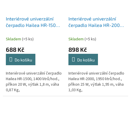
Interiérové univerzální
Interiérové univerzální
čerpadlo Hailea HR-1500,
čerpadlo Hailea HR-2000,
140 litrů/hod., příkon 20
1950 litrů/hod., příkon 25
W, výtlak 1,8 m, váha 0,87
W, výtlak 1,95 m, váha 1,03
Skladem
(>5 ks)
Skladem
(>5 ks)
Kg,
Kg,
688 Kč
898 Kč
Do košíku
Do košíku
Interiérové univerzální čerpadlo
Interiérové univerzální čerpadlo
Hailea HR-1500, 1400 litrů/hod.,
Hailea HR-2000, 1950 litrů/hod.,
příkon 20 W, výtlak 1,8 m, váha
příkon 25 W, výtlak 1,95 m, váha
0,87 Kg,
1,03 Kg,