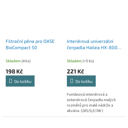
Filtrační pěna pro OASE
Interiérová univerzální
BioCompact 50
čerpadla Hailea HX-800,
285 litrů/hod, max. výtlak
0,5 m, příkon 3W,
Skladem
(4 ks)
Skladem
(>5 ks)
198 Kč
221 Kč
Do košíku
Do košíku
Fontánová interiérová a
exteriérová čerpadla malých
rozměrů pro malé nádrže a
akvária. (285/0,5/3W )