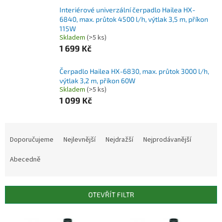
Interiérové univerzální čerpadlo Hailea HX-
6840, max. průtok 4500 l/h, výtlak 3,5 m, příkon
115W
Skladem
(>5 ks)
1 699 Kč
Čerpadlo Hailea HX-6830, max. průtok 3000 l/h,
výtlak 3,2 m, příkon 60W
Skladem
(>5 ks)
1 099 Kč
Ř
a
Doporučujeme
Nejlevnější
Nejdražší
Nejprodávanější
z
e
Abecedně
n
í
p
OTEVŘÍT FILTR
r
o
V