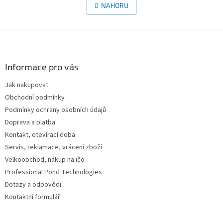
l
NAHORU
n
á
k
d
o
v
Z
a
á
c
á
n
í
p
í
p
a
Informace pro vás
r
t
v
Jak nakupovat
í
k
Obchodní podmínky
y
v
Podmínky ochrany osobních údajů
ý
Doprava a platba
p
Kontakt, otevírací doba
i
s
Servis, reklamace, vrácení zboží
u
Velkoobchod, nákup na ičo
Professional Pond Technologies
Dotazy a odpovědi
Kontaktní formulář