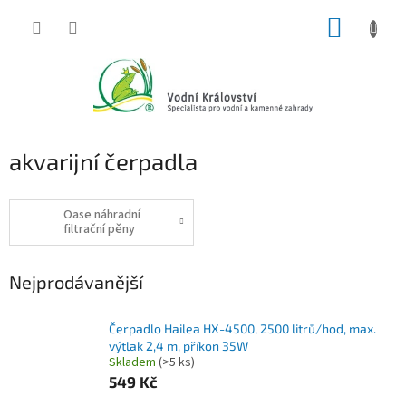
Přejít
NÁKUP
na
obsah
KOŠÍK
akvarijní čerpadla
Oase náhradní
filtrační pěny
Nejprodávanější
Čerpadlo Hailea HX-4500, 2500 litrů/hod, max.
výtlak 2,4 m, příkon 35W
Skladem
(>5 ks)
549 Kč