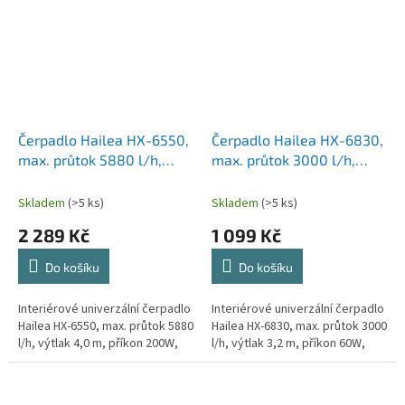
Čerpadlo Hailea HX-6550,
Čerpadlo Hailea HX-6830,
max. průtok 5880 l/h,
max. průtok 3000 l/h,
výtlak 4,0 m, příkon 200W
výtlak 3,2 m, příkon 60W
Skladem
(>5 ks)
Skladem
(>5 ks)
2 289 Kč
1 099 Kč
Do košíku
Do košíku
Interiérové univerzální čerpadlo
Interiérové univerzální čerpadlo
Hailea HX-6550, max. průtok 5880
Hailea HX-6830, max. průtok 3000
l/h, výtlak 4,0 m, příkon 200W,
l/h, výtlak 3,2 m, příkon 60W,