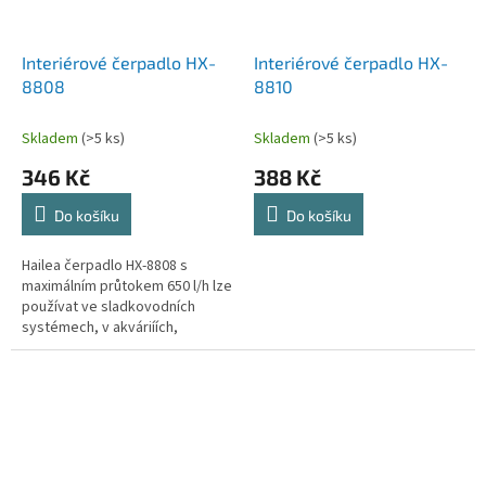
Interiérové čerpadlo HX-
Interiérové čerpadlo HX-
8808
8810
Skladem
(>5 ks)
Skladem
(>5 ks)
346 Kč
388 Kč
Do košíku
Do košíku
Hailea čerpadlo HX-8808 s
maximálním průtokem 650 l/h lze
používat ve sladkovodních
systémech, v akváriíích,
jezírkách a hydroponii.