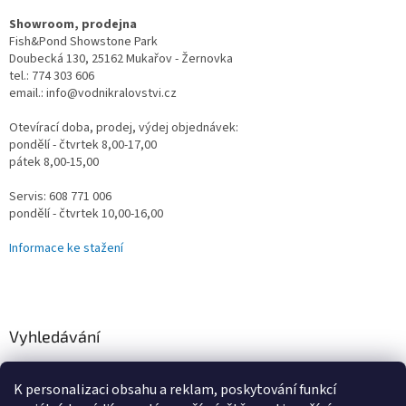
Showroom, prodejna
Fish&Pond Showstone Park
Doubecká 130, 25162 Mukařov - Žernovka
tel.: 774 303 606
email.: info@vodnikralovstvi.cz
Otevírací doba, prodej, výdej objednávek:
pondělí - čtvrtek 8,00-17,00
pátek 8,00-15,00
Servis: 608 771 006
pondělí - čtvrtek 10,00-16,00
Informace ke stažení
Vyhledávání
HLEDAT
K personalizaci obsahu a reklam, poskytování funkcí