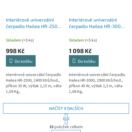
Interiérové univerzální
Interiérové univerzální
čerpadlo Hailea HR-2500,
čerpadlo Hailea HR-3000,
2400 litrů/hod., příkon 35
2900 litrů/hod., příkon 45
W, výtlak 2,15 m, váha 1,04
W, výtlak 2,3 m, váha 1,06
Skladem
(>5 ks)
Skladem
(>5 ks)
Kg,
Kg,
998 Kč
1 098 Kč
Do košíku
Do košíku
nteriérové univerzální čerpadlo
Interiérové univerzální čerpadlo
Hailea HR-2500, 2400 litrů/hod.,
Hailea HR-3000, 2900 litrů/hod.,
příkon 35 W, výtlak 2,15 m, váha
příkon 45 W, výtlak 2,3 m, váha
1,04 Kg,
1,06 Kg,
NAČÍST 9 DALŠÍCH
S
1
2
t
O
r
33
položek celkem
v
á