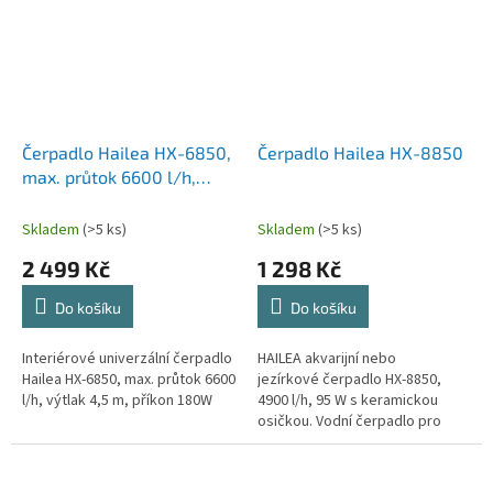
Čerpadlo Hailea HX-6850,
Čerpadlo Hailea HX-8850
max. průtok 6600 l/h,
výtlak 4,5m, příkon 180W
Skladem
(>5 ks)
Skladem
(>5 ks)
2 499 Kč
1 298 Kč
Do košíku
Do košíku
Interiérové univerzální čerpadlo
HAILEA akvarijní nebo
Hailea HX-6850, max. průtok 6600
jezírkové čerpadlo HX-8850,
l/h, výtlak 4,5 m, příkon 180W
4900 l/h, 95 W s keramickou
osičkou. Vodní čerpadlo pro
oběh vody v nádrži a vlnobití.