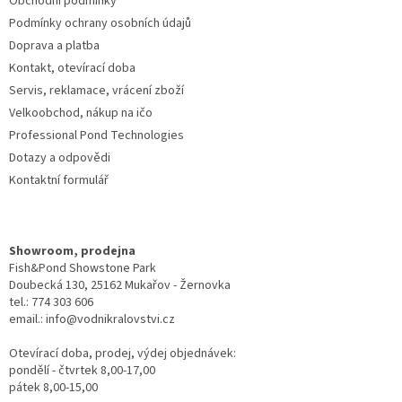
Obchodní podmínky
Podmínky ochrany osobních údajů
Doprava a platba
Kontakt, otevírací doba
Servis, reklamace, vrácení zboží
Velkoobchod, nákup na ičo
Professional Pond Technologies
Dotazy a odpovědi
Kontaktní formulář
Showroom, prodejna
Fish&Pond Showstone Park
Doubecká 130, 25162 Mukařov - Žernovka
tel.: 774 303 606
email.: info@vodnikralovstvi.cz
Otevírací doba, prodej, výdej objednávek:
pondělí - čtvrtek 8,00-17,00
pátek 8,00-15,00