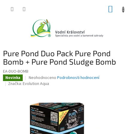
Přejít
NÁKUP
na
obsah
KOŠÍK
Pure Pond Duo Pack Pure Pond
Bomb + Pure Pond Sludge Bomb
EA-DUO-BOMB
Průměrné
Neohodnoceno
Podrobnosti hodnocení
Novinka
hodnocení
Značka:
Evolution Aqua
produktu
je
0,0
z
5
hvězdiček.