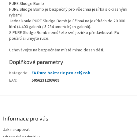
PURE Sludge Bomb
PURE Sludge Bomb je bezpečný pro všechna jezírka s okrasnými
rybami.
Jedna koule PURE Sludge Bomb je účinná na jezírkách do 20 000
litrů (4 400 galonů / 5 284 amerických galonů).
S PURE Sludge Bomb nemůžete své jezírko předávkovat. Po
použití si umyjte ruce.
Uchovávejte na bezpečném místě mimo dosah dětí.
Doplňkové parametry
Kategorie
:
EA Pure bakterie pro celý rok
EAN
:
5056231203609
Z
á
p
a
Informace pro vás
t
Jak nakupovat
í