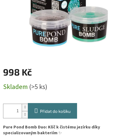
998 Kč
Měrná
Skladem
(>5 ks)
cena:
Přidat do košíku
Pure Pond Bomb Duo: Klíč k čistému jezírku díky
specializovaným bakteriím
✨