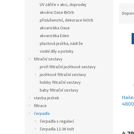
n
UV zářiče v akci, doprodej
Ř
e
a
akvária Oase BiOrb
Dopor
l
z
přislušenství, dekorace biOrb
e
akvaristika Oase
V
n
akvaristika Eden
ý
í
plastová jezírka, nádrže
p
p
vodní díly a potoky
i
r
s
o
filtrační sestavy
p
d
profi filtrační jezírkové sestavy
r
u
jezírkové filtrační sestavy
o
k
hobby filtrační sestavy
d
t
baby filtrační sestavy
u
ů
Haile
k
stavba jezírek
4800l
t
filtrace
ů
čerpadla
čerpadla s regulací
čerpadla 12-36 Volt
4 79