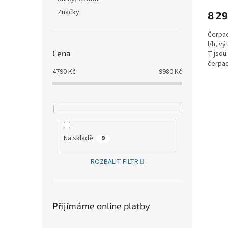
Značky
8 29
Čerpad
l/h, v
Cena
T jsou
čerpad
4790
Kč
9980
Kč
vyrobe
Na skladě
9
ROZBALIT FILTR
Přijímáme online platby