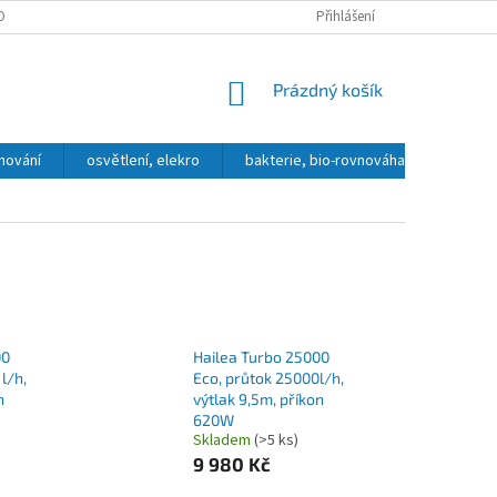
OBNÍCH ÚDAJŮ
DOPRAVA A PLATBA
KONTAKT, OTEVÍRACÍ DOBA
Přihlášení
NÁKUPNÍ
Prázdný košík
KOŠÍK
hování
osvětlení, elekro
bakterie, bio-rovnováha
přípra
00
Hailea Turbo 25000
l/h,
Eco, průtok 25000l/h,
n
výtlak 9,5m, příkon
620W
Skladem
(>5 ks)
9 980 Kč