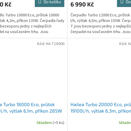
Do košíku
Do
0 Kč
6 990 Kč
lo Turbo 10000 Eco, průtok 10000
Čerpadlo Turbo 12000 Eco, průtok
ýtlak 4,2m, příkon 135W. Čerpadla řady
l/h, výtlak 4,5m, příkon 155W. Čerp
 bezesporu jedny z nejlepších
T jsou bezesporu jedny z nejlepší
el na současném trhu. Jsou
čerpadel na současném trhu. Jsou
na tak, aby...
vyrobena tak, aby...
Kód:
HA-T18000
Kód:
H
a Turbo 18000 Eco, průtok
Hailea Turbo 20000 Eco, prů
l/h, výtlak 6,1m, příkon 285W
19100l/h, výtlak 6,3m, přík
Skladem
(>5 ks)
Sklad