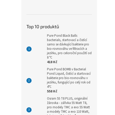
Top 10 produktů
Pure Pond Black Balls
bacterials, startovací a čistící
samo se dávkující bakterie pro
bio-rovnováhu ve filtracích a
jezírku, pro celoroční použití od
8 °C
418 Kč
Pure Pond BOMB v Bacterial
Pond Liquid, čistící a startovací
bakterie pro bio-rovnováhu v
jezírku, fungující po celý rok od
4°C
558 Kč
Osram 55 T8 PLUS, originální
žárovka - zářivka 55 Watt T8,
pro modely TMC a evo 55 Watt
a modely TMC a evo 110 Watt,