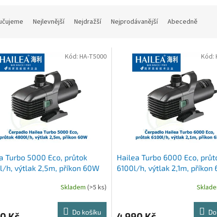
učujeme
Nejlevnější
Nejdražší
Nejprodávanější
Abecedně
Kód:
HA-T5000
Kód:
a Turbo 5000 Eco, průtok
Hailea Turbo 6000 Eco, průt
/h, výtlak 2,5m, příkon 60W
6100l/h, výtlak 2,1m, příkon
Skladem
(>5 ks)
Sklad
Do košíku
Do
0 Kč
4 990 Kč