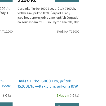
100 l/h,
Čerpadlo Turbo 8000 Eco, průtok 7800l/h,
řady T
výtlak 4 m, příkon 80W. Čerpadla řady T
jsou bezesporu jedny z nejlepších čerpadel
na současném trhu. Jsou vyrobena tak, aby
splňovala...
A-T12000
Kód:
HA-T15000
tok
Hailea Turbo 15000 Eco, průtok
on 155W
15200l/h, výtlak 5,5m, příkon 210W
em
(>5 ks)
Skladem
(>5 ks)