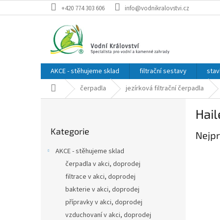
Přejít
+420 774 303 606
info@vodnikralovstvi.cz
na
obsah
AKCE - stěhujeme sklad
filtrační sestavy
stav
Domů
čerpadla
jezírková filtrační čerpadla
P
Hail
o
Přeskočit
s
Kategorie
kategorie
Nejpr
t
r
AKCE - stěhujeme sklad
a
čerpadla v akci, doprodej
n
filtrace v akci, doprodej
n
í
bakterie v akci, doprodej
p
přípravky v akci, doprodej
a
vzduchovaní v akci, doprodej