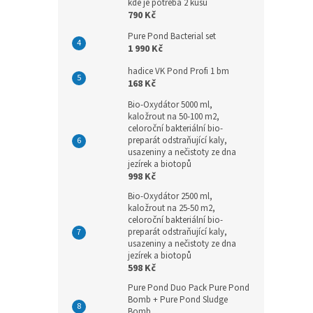
kde je potřeba 2 kusů
790 Kč
Pure Pond Bacterial set
1 990 Kč
hadice VK Pond Profi 1 bm
168 Kč
Bio-Oxydátor 5000 ml,
kaložrout na 50-100 m2,
celoroční bakteriální bio-
preparát odstraňující kaly,
usazeniny a nečistoty ze dna
jezírek a biotopů
998 Kč
Bio-Oxydátor 2500 ml,
kaložrout na 25-50 m2,
celoroční bakteriální bio-
preparát odstraňující kaly,
usazeniny a nečistoty ze dna
jezírek a biotopů
598 Kč
Pure Pond Duo Pack Pure Pond
Bomb + Pure Pond Sludge
Bomb