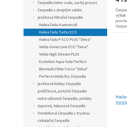
čerpadla mimo vodu, suchý provoz
Čerpad
čerpadla s dvojitým sáním
výtlak
jezírková filtrační čerpadla
jsou b
Hailea řada H universál
čerpad
vyrobe
Hailea řada Turbo ECO
Hailea řada P ECO PLUS "želva"
Velda Green Line ECO "želva"
Velda High Stream PLUS
Evolution Aqua řada Perfect
Bermuda Filter Force "želva"
Perfect+Velda Dry čerpadla
jezírková hobby čerpadla
potůčková, potoční čerpadla
Haile
extra výkonná čerpadla, potoky
10000
úsporná, tubusová čerpadla
fontánková čerpadla s tryskou
cirkulační čerpadla