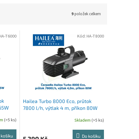
9
položek celkem
HA-T6000
Kód:
HA-T8000
ok
Hailea Turbo 8000 Eco, průtok
 65W
7800 l/h, výtlak 4 m, příkon 80W
em
(>5 ks)
Skladem
(>5 ks)
 košíku
Do košíku
5 290 Kč