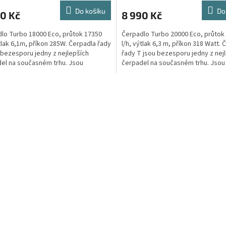
Do košíku
Do
0 Kč
8 990 Kč
lo Turbo 18000 Eco, průtok 17350
Čerpadlo Turbo 20000 Eco, průtok
ýtlak 6,1m, příkon 285W. Čerpadla řady
l/h, výtlak 6,3 m, příkon 318 Watt. 
 bezesporu jedny z nejlepších
řady T jsou bezesporu jedny z nej
el na současném trhu. Jsou
čerpadel na současném trhu. Jsou
na tak, aby...
vyrobena tak, aby...
O
v
l
á
d
a
c
í
p
r
v
k
y
v
ý