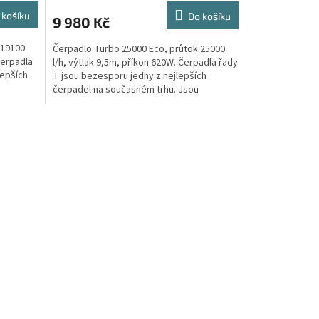
 košíku
Do košíku
9 980 Kč
 19100
Čerpadlo Turbo 25000 Eco, průtok 25000
Čerpadla
l/h, výtlak 9,5m, příkon 620W. Čerpadla řady
lepších
T jsou bezesporu jedny z nejlepších
čerpadel na současném trhu. Jsou
vyrobena tak, aby...