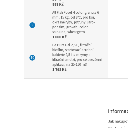
998 Kč
All Fish Food 4 color granule 6
mm, 15 kg, od 8°C, pro koi,
okrasné ryby, pstruhy, jaro-
podzim, growth, color,
spirulina, wheatgerm
1 880 Kč
EA Pure Gel 2,5 L, filtrační
biofilm, startovací aerobní
bakterie 2,5 L s enzymy a
filtrační emulzí, pro celosezónní
aplikaci, na 25-150 m3
1 798 Kč
Z
á
p
a
t
Informac
í
Jak nakupo