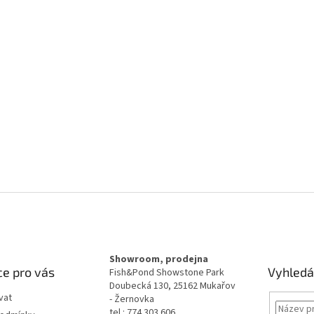
Showroom, prodejna
e pro vás
Vyhledá
Fish&Pond Showstone Park
Doubecká 130, 25162 Mukařov
vat
- Žernovka
tel.: 774 303 606