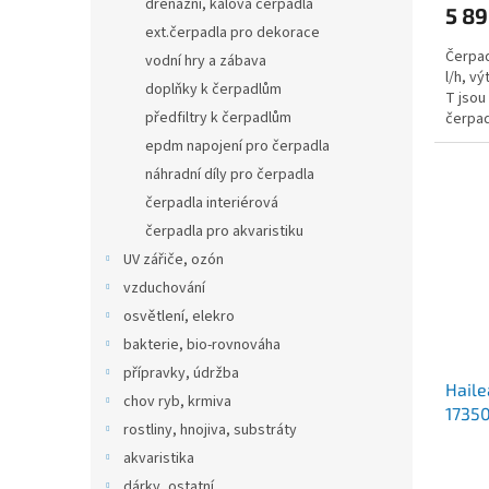
drenážní, kalová čerpadla
5 89
ext.čerpadla pro dekorace
Čerpad
vodní hry a zábava
l/h, v
doplňky k čerpadlům
T jsou
předfiltry k čerpadlům
čerpad
vyrobe
epdm napojení pro čerpadla
náhradní díly pro čerpadla
čerpadla interiérová
čerpadla pro akvaristiku
UV zářiče, ozón
vzduchování
osvětlení, elekro
bakterie, bio-rovnováha
přípravky, údržba
Haile
chov ryb, krmiva
17350
rostliny, hnojiva, substráty
akvaristika
dárky, ostatní