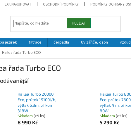
JAK NAKUPOVAT
OBCHODNÍ PODMÍNKY
PODMÍNKY OCHRANY OS
HLEDAT
ba jezírek
filtrace
čerpadla
UV zářiče, ozón
vzduc
Hailea řada Turbo ECO
ea řada Turbo ECO
odávanější
Hailea Turbo 20000
Hailea Turbo 80
Eco, průtok 19100l/h,
Eco, průtok 7800 
výtlak 6,3m, příkon
výtlak 4 m, příko
318W
80W
Skladem
(>5 ks)
Skladem
(>5 ks)
8 990 Kč
5 290 Kč