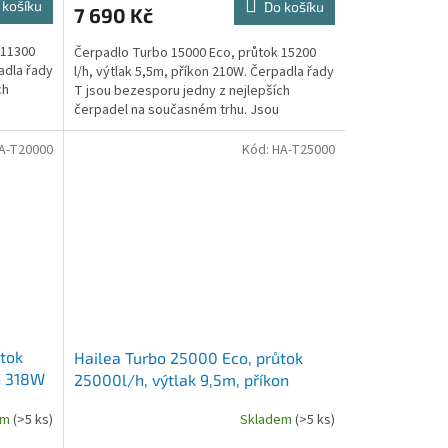
 košíku
Do košíku
7 690 Kč
 11300
Čerpadlo Turbo 15000 Eco, průtok 15200
adla řady
l/h, výtlak 5,5m, příkon 210W. Čerpadla řady
ch
T jsou bezesporu jedny z nejlepších
čerpadel na současném trhu. Jsou
vyrobena tak, aby...
A-T20000
Kód:
HA-T25000
tok
Hailea Turbo 25000 Eco, průtok
on 318W
25000l/h, výtlak 9,5m, příkon
620W
em
(>5 ks)
Skladem
(>5 ks)