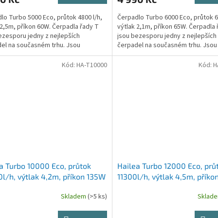
lo Turbo 5000 Eco, průtok 4800 l/h,
Čerpadlo Turbo 6000 Eco, průtok 6
 2,5m, příkon 60W. Čerpadla řady T
výtlak 2,1m, příkon 65W. Čerpadla 
ezesporu jedny z nejlepších
jsou bezesporu jedny z nejlepších
el na současném trhu. Jsou
čerpadel na současném trhu. Jsou
na tak, aby splňovala...
vyrobena tak, aby splňovala...
Kód:
HA-T10000
Kód:
H
a Turbo 10000 Eco, průtok
Hailea Turbo 12000 Eco, prů
l/h, výtlak 4,2m, příkon 135W
11300l/h, výtlak 4,5m, přík
Skladem
(>5 ks)
Sklad