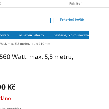
OBNÍCH ÚDAJŮ
DOPRAVA A PLATBA
KONTAKT, OTEVÍRACÍ DOBA
Přihlášení
NÁKUPNÍ
Prázdný košík
KOŠÍK
hování
osvětlení, elekro
bakterie, bio-rovnováha
přípra
Watt, max. 5,5 metru, hrdlo 110 mm
560 Watt, max. 5,5 metru,
90 Kč
dáno