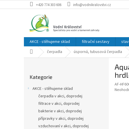
Přejít
+420 774 303 606
info@vodnikralovstvi.cz
na
obsah
AKCE - stěhujeme sklad
filtrační sestavy
stav
Domů
čerpadla
úsporná, tubusová čerpadla
P
Aqua
o
Přeskočit
s
hrd
Kategorie
kategorie
t
AF-HF60
r
AKCE - stěhujeme sklad
Průměr
Neohod
a
hodnoce
čerpadla v akci, doprodej
n
produkt
filtrace v akci, doprodej
n
je
í
bakterie v akci, doprodej
0,0
z
p
přípravky v akci, doprodej
5
a
vzduchovaní v akci, doprodej
hvězdič