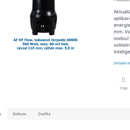
Položka 
Aktuali
aplika
energie
mm. Vst
vodou! 
volitel
intelig
Detailní 
TISK
s
Diskuze
Značka