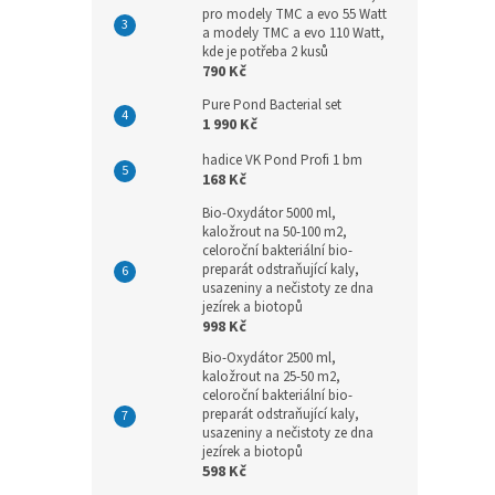
pro modely TMC a evo 55 Watt
a modely TMC a evo 110 Watt,
kde je potřeba 2 kusů
790 Kč
Pure Pond Bacterial set
1 990 Kč
hadice VK Pond Profi 1 bm
168 Kč
Bio-Oxydátor 5000 ml,
kaložrout na 50-100 m2,
celoroční bakteriální bio-
preparát odstraňující kaly,
usazeniny a nečistoty ze dna
jezírek a biotopů
998 Kč
Bio-Oxydátor 2500 ml,
kaložrout na 25-50 m2,
celoroční bakteriální bio-
preparát odstraňující kaly,
usazeniny a nečistoty ze dna
jezírek a biotopů
598 Kč