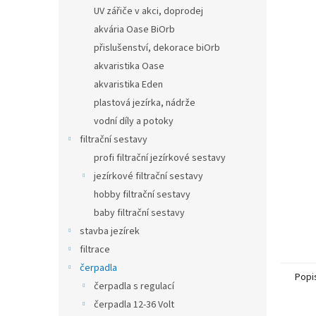
n
UV zářiče v akci, doprodej
e
akvária Oase BiOrb
l
přislušenství, dekorace biOrb
akvaristika Oase
akvaristika Eden
plastová jezírka, nádrže
vodní díly a potoky
filtrační sestavy
profi filtrační jezírkové sestavy
jezírkové filtrační sestavy
hobby filtrační sestavy
baby filtrační sestavy
stavba jezírek
filtrace
čerpadla
Popi
čerpadla s regulací
čerpadla 12-36 Volt