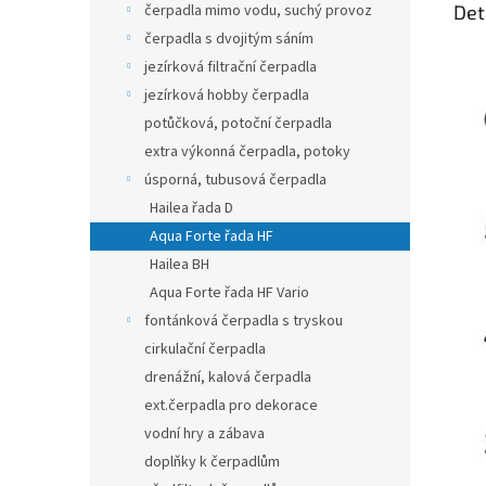
čerpadla mimo vodu, suchý provoz
Det
čerpadla s dvojitým sáním
jezírková filtrační čerpadla
jezírková hobby čerpadla
potůčková, potoční čerpadla
extra výkonná čerpadla, potoky
úsporná, tubusová čerpadla
Hailea řada D
Aqua Forte řada HF
Hailea BH
Aqua Forte řada HF Vario
fontánková čerpadla s tryskou
cirkulační čerpadla
drenážní, kalová čerpadla
ext.čerpadla pro dekorace
vodní hry a zábava
doplňky k čerpadlům