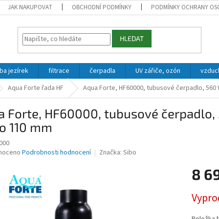
JAK NAKUPOVAT
OBCHODNÍ PODMÍNKY
PODMÍNKY OCHRANY OS
HLEDAT
ba jezírek
filtrace
čerpadla
UV zářiče, ozón
vzduc
Aqua Forte řada HF
Aqua Forte, HF60000, tubusové čerpadlo, 560 
 Forte, HF60000, tubusové čerpadlo, 
lo 110 mm
000
né
noceno
Podrobnosti hodnocení
Značka:
Sibo
ní
8 6
u
Měrná
Vypro
cena:
ek.