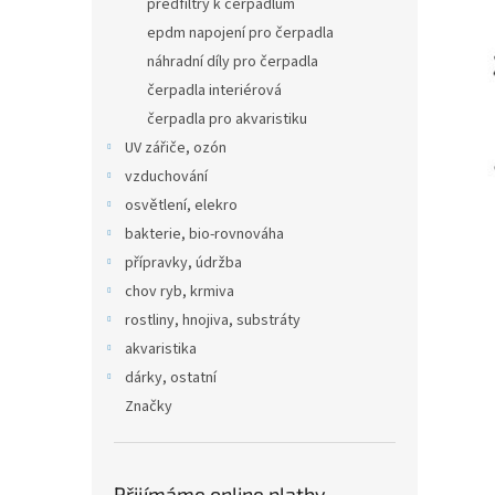
předfiltry k čerpadlům
epdm napojení pro čerpadla
náhradní díly pro čerpadla
čerpadla interiérová
čerpadla pro akvaristiku
UV zářiče, ozón
vzduchování
osvětlení, elekro
bakterie, bio-rovnováha
přípravky, údržba
chov ryb, krmiva
rostliny, hnojiva, substráty
akvaristika
dárky, ostatní
Značky
Přijímáme online platby