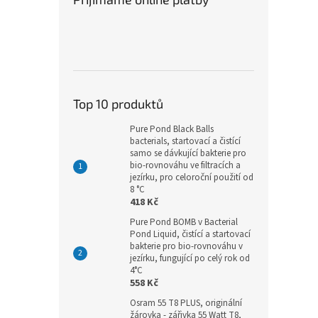
Top 10 produktů
Pure Pond Black Balls
bacterials, startovací a čistící
samo se dávkující bakterie pro
bio-rovnováhu ve filtracích a
jezírku, pro celoroční použití od
8 °C
418 Kč
Pure Pond BOMB v Bacterial
Pond Liquid, čistící a startovací
bakterie pro bio-rovnováhu v
jezírku, fungující po celý rok od
4°C
558 Kč
Osram 55 T8 PLUS, originální
žárovka - zářivka 55 Watt T8,