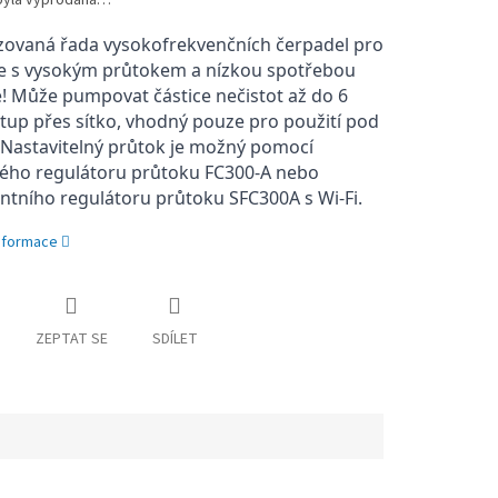
byla vyprodána…
zovaná řada vysokofrekvenčních čerpadel pro
ce s vysokým průtokem a nízkou spotřebou
! Může pumpovat částice nečistot až do 6
up přes sítko, vhodný pouze pro použití pod
Nastavitelný průtok je možný pomocí
ného regulátoru průtoku FC300-A nebo
entního regulátoru průtoku SFC300A s Wi-Fi.
informace
ZEPTAT SE
SDÍLET