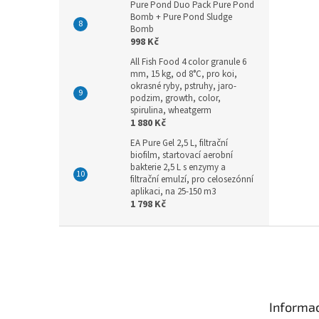
Pure Pond Duo Pack Pure Pond
Bomb + Pure Pond Sludge
Bomb
998 Kč
All Fish Food 4 color granule 6
mm, 15 kg, od 8°C, pro koi,
okrasné ryby, pstruhy, jaro-
podzim, growth, color,
spirulina, wheatgerm
1 880 Kč
EA Pure Gel 2,5 L, filtrační
biofilm, startovací aerobní
bakterie 2,5 L s enzymy a
filtrační emulzí, pro celosezónní
aplikaci, na 25-150 m3
1 798 Kč
Z
á
p
a
t
Informac
í