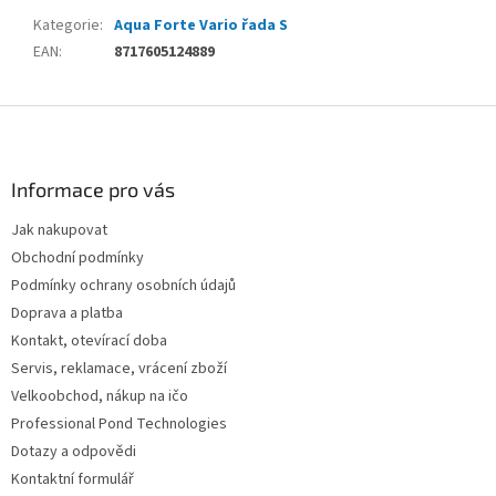
Kategorie
:
Aqua Forte Vario řada S
EAN
:
8717605124889
Z
á
p
a
Informace pro vás
t
Jak nakupovat
í
Obchodní podmínky
Podmínky ochrany osobních údajů
Doprava a platba
Kontakt, otevírací doba
Servis, reklamace, vrácení zboží
Velkoobchod, nákup na ičo
Professional Pond Technologies
Dotazy a odpovědi
Kontaktní formulář