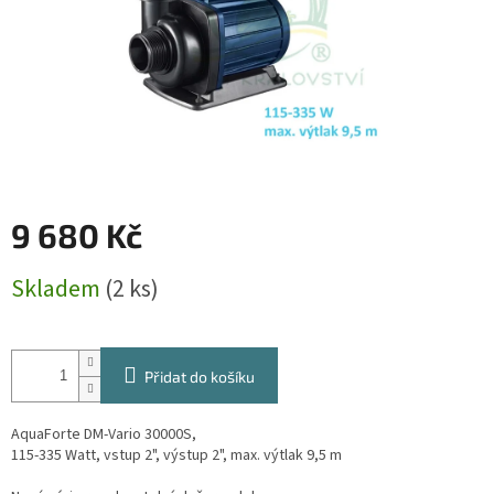
9 680 Kč
Měrná
Skladem
(2 ks)
cena:
Přidat do košíku
AquaForte DM-Vario 30000S,
115-335 Watt, vstup 2", výstup 2", max. výtlak 9,5 m