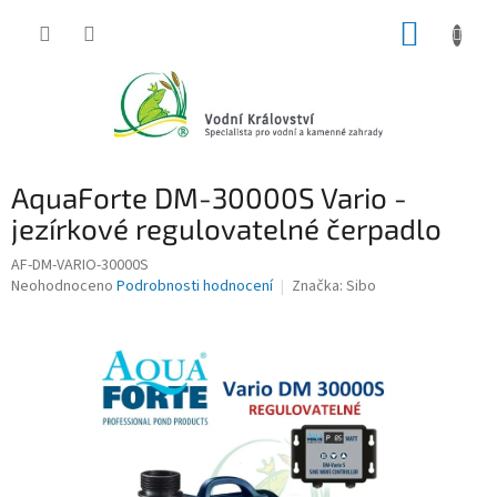
Přejít
NÁKUP
na
obsah
KOŠÍK
AquaForte DM-30000S Vario -
jezírkové regulovatelné čerpadlo
AF-DM-VARIO-30000S
Průměrné
Neohodnoceno
Podrobnosti hodnocení
Značka:
Sibo
hodnocení
produktu
je
0,0
z
5
hvězdiček.