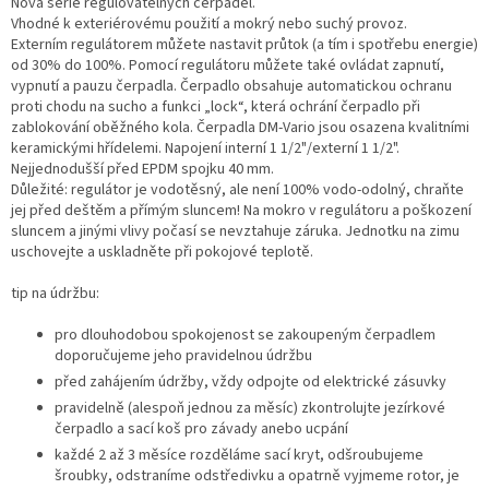
Nová série regulovatelných čerpadel.
Vhodné k exteriérovému použití a mokrý nebo suchý provoz.
Externím regulátorem můžete nastavit průtok (a tím i spotřebu energie)
od 30% do 100%. Pomocí regulátoru můžete také ovládat zapnutí,
vypnutí a pauzu čerpadla. Čerpadlo obsahuje automatickou ochranu
proti chodu na sucho a funkci „lock“, která ochrání čerpadlo při
zablokování oběžného kola. Čerpadla DM-Vario jsou osazena kvalitními
keramickými hřídelemi. Napojení interní 1 1/2"/externí 1 1/2".
Nejjednodušší před EPDM spojku 40 mm.
Důležité: regulátor je vodotěsný, ale není 100% vodo-odolný, chraňte
jej před deštěm a přímým sluncem! Na mokro v regulátoru a poškození
sluncem a jinými vlivy počasí se nevztahuje záruka. Jednotku na zimu
uschovejte a uskladněte při pokojové teplotě.
tip na údržbu:
pro dlouhodobou spokojenost se zakoupeným čerpadlem
doporučujeme jeho pravidelnou údržbu
před zahájením údržby, vždy odpojte od elektrické zásuvky
pravidelně (alespoň jednou za měsíc) zkontrolujte jezírkové
čerpadlo a sací koš pro závady anebo ucpání
každé 2 až 3 měsíce rozděláme sací kryt, odšroubujeme
šroubky, odstraníme odstředivku a opatrně vyjmeme rotor, je