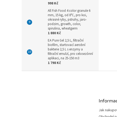
998 Kč
All Fish Food 4 color granule 6
mm, 15 kg, od 8°C, pro koi,
okrasné ryby, pstruhy, jaro-
podzim, growth, color,
spirulina, wheatgerm
1 880 Kč
EA Pure Gel 2,5 L, filtrační
biofilm, startovací aerobní
bakterie 2,5 L s enzymy a
filtrační emulzí, pro celosezónní
aplikaci, na 25-150 m3
1 798 Kč
Z
á
p
a
t
Informac
í
Jak nakupo
Obchodní 