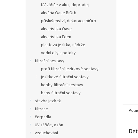
n
UV zářiče v akci, doprodej
e
akvária Oase BiOrb
l
přislušenství, dekorace biOrb
akvaristika Oase
akvaristika Eden
plastová jezírka, nádrže
vodní díly a potoky
filtrační sestavy
profi filtrační jezírkové sestavy
jezírkové filtrační sestavy
hobby filtrační sestavy
baby filtrační sestavy
stavba jezírek
filtrace
Popi
čerpadla
UV zářiče, ozón
Det
vzduchování