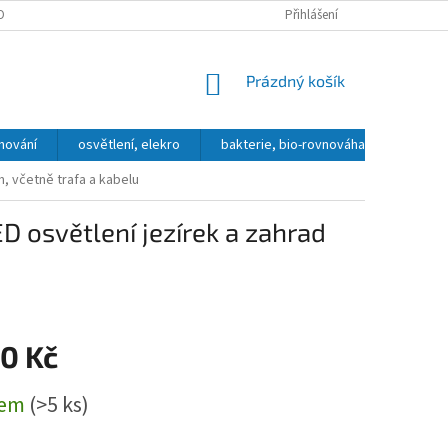
OBNÍCH ÚDAJŮ
DOPRAVA A PLATBA
KONTAKT, OTEVÍRACÍ DOBA
Přihlášení
NÁKUPNÍ
Prázdný košík
KOŠÍK
hování
osvětlení, elekro
bakterie, bio-rovnováha
přípra
m, včetně trafa a kabelu
D osvětlení jezírek a zahrad
90 Kč
dem
(>5 ks)