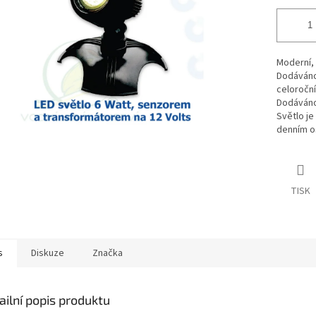
Moderní, 
Dodáváno 
celoroční
Dodáváno
Světlo je
denním os
TISK
s
Diskuze
Značka
ailní popis produktu