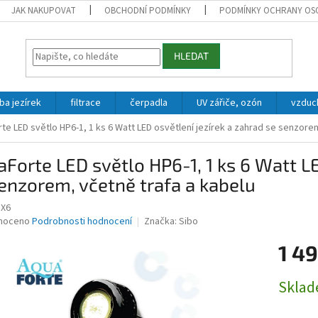
JAK NAKUPOVAT
OBCHODNÍ PODMÍNKY
PODMÍNKY OCHRANY OS
HLEDAT
ba jezírek
filtrace
čerpadla
UV zářiče, ozón
vzduc
te LED světlo HP6-1, 1 ks 6 Watt LED osvětlení jezírek a zahrad se senzore
Forte LED světlo HP6-1, 1 ks 6 Watt LE
enzorem, včetně trafa a kabelu
1X6
né
noceno
Podrobnosti hodnocení
Značka:
Sibo
ní
1 4
u
Měrná
Skla
cena:
ek.