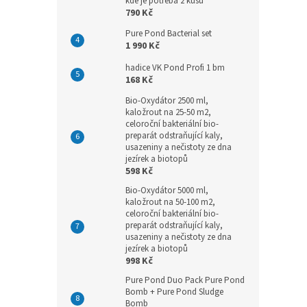
kde je potřeba 2 kusů
790 Kč
Pure Pond Bacterial set
1 990 Kč
hadice VK Pond Profi 1 bm
168 Kč
Bio-Oxydátor 2500 ml,
kaložrout na 25-50 m2,
celoroční bakteriální bio-
preparát odstraňující kaly,
usazeniny a nečistoty ze dna
jezírek a biotopů
598 Kč
Bio-Oxydátor 5000 ml,
kaložrout na 50-100 m2,
celoroční bakteriální bio-
preparát odstraňující kaly,
usazeniny a nečistoty ze dna
jezírek a biotopů
998 Kč
Pure Pond Duo Pack Pure Pond
Bomb + Pure Pond Sludge
Bomb