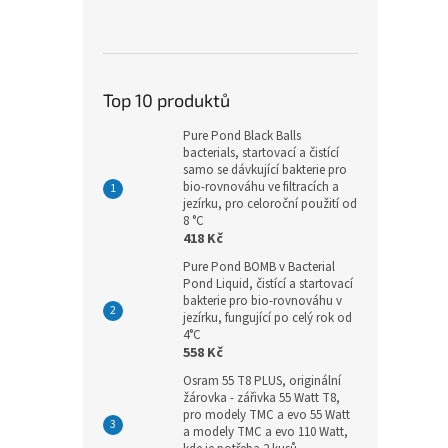
Top 10 produktů
Pure Pond Black Balls
bacterials, startovací a čistící
samo se dávkující bakterie pro
bio-rovnováhu ve filtracích a
jezírku, pro celoroční použití od
8 °C
418 Kč
Pure Pond BOMB v Bacterial
Pond Liquid, čistící a startovací
bakterie pro bio-rovnováhu v
jezírku, fungující po celý rok od
4°C
558 Kč
Osram 55 T8 PLUS, originální
žárovka - zářivka 55 Watt T8,
pro modely TMC a evo 55 Watt
a modely TMC a evo 110 Watt,