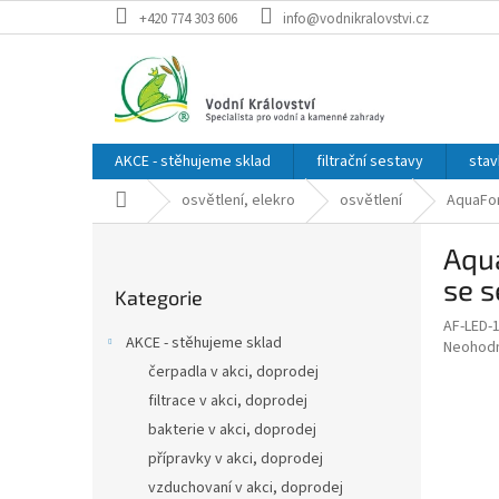
Přejít
+420 774 303 606
info@vodnikralovstvi.cz
na
obsah
AKCE - stěhujeme sklad
filtrační sestavy
stav
Domů
osvětlení, elekro
osvětlení
AquaFor
P
Aqua
o
Přeskočit
s
se s
Kategorie
kategorie
t
AF-LED-
r
AKCE - stěhujeme sklad
Průměr
Neohod
a
hodnoce
čerpadla v akci, doprodej
n
produkt
filtrace v akci, doprodej
n
je
í
bakterie v akci, doprodej
0,0
z
p
přípravky v akci, doprodej
5
a
vzduchovaní v akci, doprodej
hvězdič