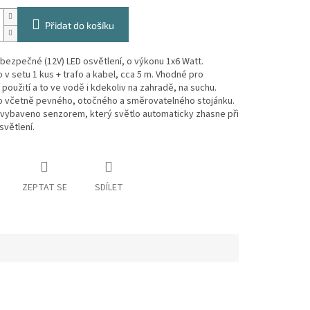
Přidat do košíku
bezpečné (12V) LED osvětlení, o výkonu 1x6 Watt.
v setu 1 kus + trafo a kabel, cca 5 m. Vhodné pro
 použití a to ve vodě i kdekoliv na zahradě, na suchu.
 včetně pevného, otočného a směrovatelného stojánku.
 vybaveno senzorem, který světlo automaticky zhasne při
větlení.
ZEPTAT SE
SDÍLET