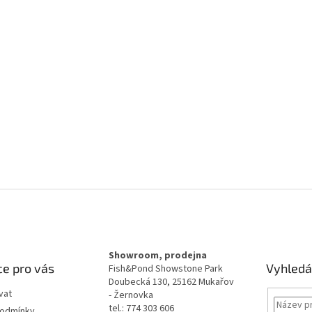
Showroom, prodejna
e pro vás
Vyhledá
Fish&Pond Showstone Park
Doubecká 130, 25162 Mukařov
vat
- Žernovka
tel.: 774 303 606
podmínky