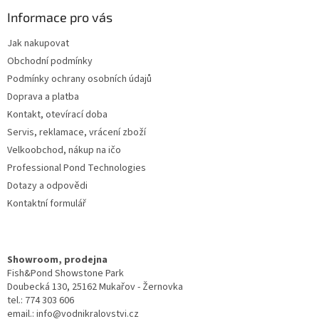
p
a
Informace pro vás
t
Jak nakupovat
í
Obchodní podmínky
Podmínky ochrany osobních údajů
Doprava a platba
Kontakt, otevírací doba
Servis, reklamace, vrácení zboží
Velkoobchod, nákup na ičo
Professional Pond Technologies
Dotazy a odpovědi
Kontaktní formulář
Showroom, prodejna
Fish&Pond Showstone Park
Doubecká 130, 25162 Mukařov - Žernovka
tel.: 774 303 606
email.: info@vodnikralovstvi.cz