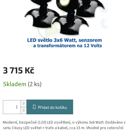
3 715 Kč
Měrná
Skladem
(2 ks)
cena:
Přidat do košíku
Moderní, bezpečné (12V) LED osvětlení, o výkonu 3x6 Watt. Dodáváno v
setu 3 kusy LED světel + trafo a kabel, cca 15 m. Vhodné pro celoroční