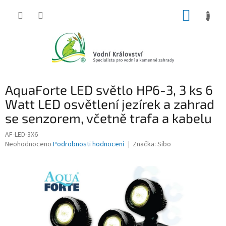
Přejít
NÁKUP
na
obsah
KOŠÍK
AquaForte LED světlo HP6-3, 3 ks 6
Watt LED osvětlení jezírek a zahrad
se senzorem, včetně trafa a kabelu
AF-LED-3X6
Průměrné
Neohodnoceno
Podrobnosti hodnocení
Značka:
Sibo
hodnocení
produktu
je
0,0
z
5
hvězdiček.