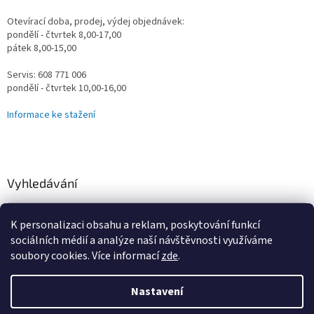
Otevírací doba, prodej, výdej objednávek:
pondělí - čtvrtek 8,00-17,00
pátek 8,00-15,00
Servis: 608 771 006
pondělí - čtvrtek 10,00-16,00
Informace ke stažení
Vyhledávání
HLEDAT
K personalizaci obsahu a reklam, poskytování funkcí
sociálních médií a analýze naší návštěvnosti využíváme
soubory cookies. Více informací
zde
.
Vytvořil Shoptet
Nastavení
Omlouváme se za určité komplikace s naším e-shopem, vzniklé