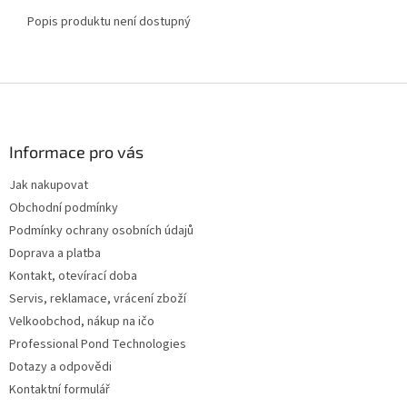
Popis produktu není dostupný
Z
á
p
a
Informace pro vás
t
Jak nakupovat
í
Obchodní podmínky
Podmínky ochrany osobních údajů
Doprava a platba
Kontakt, otevírací doba
Servis, reklamace, vrácení zboží
Velkoobchod, nákup na ičo
Professional Pond Technologies
Dotazy a odpovědi
Kontaktní formulář