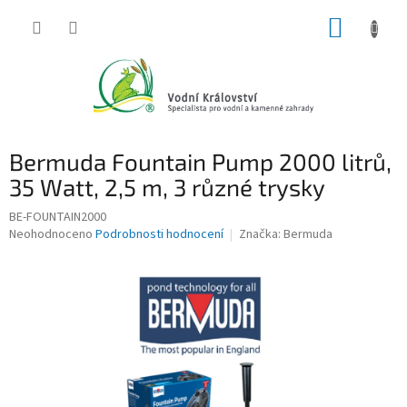
Přejít
NÁKUP
na
obsah
KOŠÍK
Bermuda Fountain Pump 2000 litrů,
35 Watt, 2,5 m, 3 různé trysky
BE-FOUNTAIN2000
Průměrné
Neohodnoceno
Podrobnosti hodnocení
Značka:
Bermuda
hodnocení
produktu
je
0,0
z
5
hvězdiček.