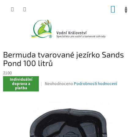
Přejít
NÁKUP
na
obsah
KOŠÍK
Bermuda tvarované jezírko Sands
Pond 100 litrů
2100
Individuální
Průměrné
Neohodnoceno
Podrobnosti hodnocení
doprava a
platba
hodnocení
produktu
je
0,0
z
5
hvězdiček.