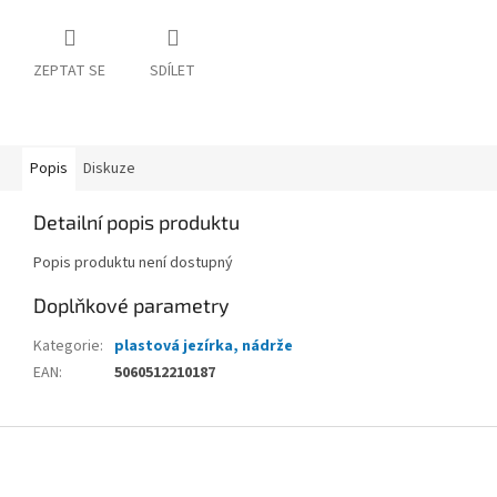
ZEPTAT SE
SDÍLET
Popis
Diskuze
Detailní popis produktu
Popis produktu není dostupný
Doplňkové parametry
Kategorie
:
plastová jezírka, nádrže
EAN
:
5060512210187
Z
á
p