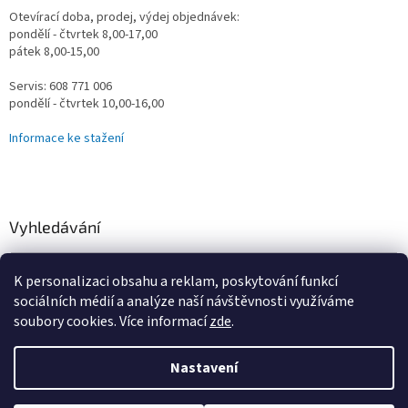
Otevírací doba, prodej, výdej objednávek:
pondělí - čtvrtek 8,00-17,00
pátek 8,00-15,00
Servis: 608 771 006
pondělí - čtvrtek 10,00-16,00
Informace ke stažení
Vyhledávání
HLEDAT
K personalizaci obsahu a reklam, poskytování funkcí
sociálních médií a analýze naší návštěvnosti využíváme
soubory cookies. Více informací
zde
.
Vytvořil Shoptet
Nastavení
Omlouváme se za určité komplikace s naším e-shopem, vzniklé
převodem na nový systém, vše řešíme a vyřešíme! Děkujeme za