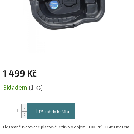
1 499 Kč
Měrná
Skladem
(1 ks)
cena:
Přidat do košíku
Elegantně tvarované plastové jezírko o objemu 100 litrů, 114x83x23 cm