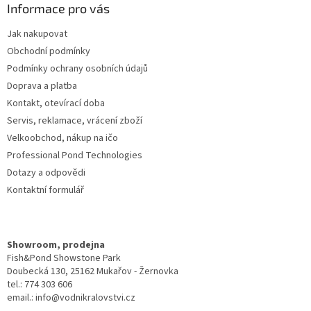
a
Informace pro vás
t
Jak nakupovat
í
Obchodní podmínky
Podmínky ochrany osobních údajů
Doprava a platba
Kontakt, otevírací doba
Servis, reklamace, vrácení zboží
Velkoobchod, nákup na ičo
Professional Pond Technologies
Dotazy a odpovědi
Kontaktní formulář
Showroom, prodejna
Fish&Pond Showstone Park
Doubecká 130, 25162 Mukařov - Žernovka
tel.: 774 303 606
email.: info@vodnikralovstvi.cz