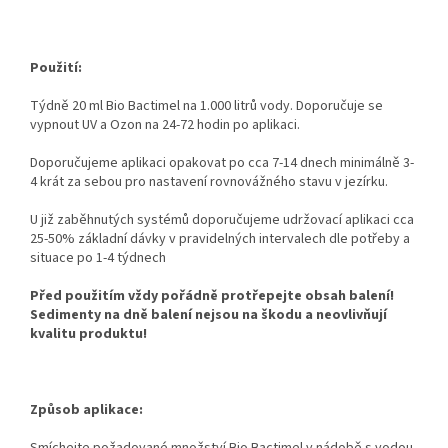
Použití:
Týdně 20 ml Bio Bactimel na 1.000 litrů vody. Doporučuje se
vypnout UV a Ozon na 24-72 hodin po aplikaci.
Doporučujeme aplikaci opakovat po cca 7-14 dnech minimálně 3-
4 krát za sebou pro nastavení rovnovážného stavu v jezírku.
U již zaběhnutých systémů doporučujeme udržovací aplikaci cca
25-50% základní dávky v pravidelných intervalech dle potřeby a
situace po 1-4 týdnech
Před použitím vždy pořádně protřepejte obsah balení!
Sedimenty na dně balení nejsou na škodu a neovlivňují
kvalitu produktu!
Způsob aplikace:
Smíchejte požadované množství Bio Bactimel v nádobě s vodou