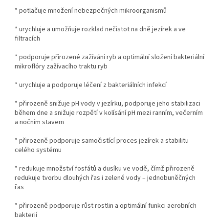
* potlačuje množení nebezpečných mikroorganismů
* urychluje a umožňuje rozklad nečistot na dně jezírek a ve
filtracích
* podporuje přirozené zažívání ryb a optimální složení bakteriální
mikroflóry zažívacího traktu ryb
* urychluje a podporuje léčení z bakteriálních infekcí
* přirozeně snižuje pH vody v jezírku, podporuje jeho stabilizaci
během dne a snižuje rozpětí v kolísání pH mezi ranním, večerním
a nočním stavem
* přirozeně podporuje samočistící proces jezírek a stabilitu
celého systému
* redukuje množství fosfátů a dusíku ve vodě, čímž přirozeně
redukuje tvorbu dlouhých řas i zelené vody – jednobuněčných
řas
* přirozeně podporuje růst rostlin a optimální funkci aerobních
bakterií