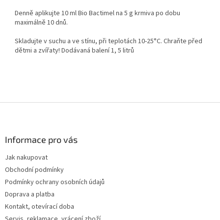
Denně aplikujte 10 ml Bio Bactimel na 5 g krmiva po dobu
maximálně 10 dnů.
Skladujte v suchu a ve stínu, při teplotách 10-25°C. Chraňte před
dětmi a zvířaty! Dodávaná balení 1, 5 litrů
Z
á
p
a
Informace pro vás
t
Jak nakupovat
í
Obchodní podmínky
Podmínky ochrany osobních údajů
Doprava a platba
Kontakt, otevírací doba
Servis, reklamace, vrácení zboží