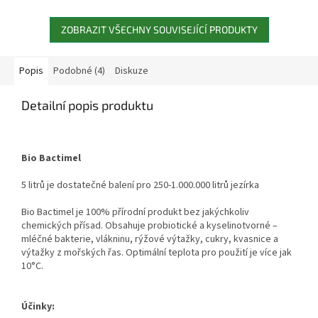
organických nečistot na dně
růst dlouhých řas, kdy jim...
jezírek, projasňuje...
ZOBRAZIT VŠECHNY SOUVISEJÍCÍ PRODUKTY
Popis
Podobné (4)
Diskuze
Detailní popis produktu
Bio Bactimel
5 litrů je dostatečné balení pro 250-1.000.000 litrů jezírka
Bio Bactimel je 100% přírodní produkt bez jakýchkoliv
chemických přísad. Obsahuje probiotické a kyselinotvorné –
mléčné bakterie, vlákninu, rýžové výtažky, cukry, kvasnice a
výtažky z mořských řas. Optimální teplota pro použití je více jak
10°C.
Účinky: