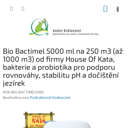
Přejít
NÁKUP
na
obsah
KOŠÍK
Bio Bactimel 5000 ml na 250 m3 (až
1000 m3) od firmy House Of Kata,
bakterie a probiotika pro podporu
rovnováhy, stabilitu pH a dočištění
jezírek
HOK-BIO-BACTIMEL5000
Průměrné
Neohodnoceno
Podrobnosti hodnocení
hodnocení
produktu
je
0,0
z