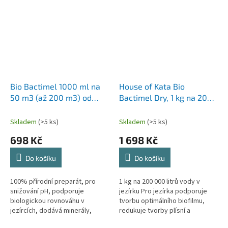
Bio Bactimel 1000 ml na
House of Kata Bio
50 m3 (až 200 m3) od
Bactimel Dry, 1 kg na 200
firmy House Of Kata,
m3
bakterie a probiotika pro
Skladem
(>5 ks)
Skladem
(>5 ks)
podporu rovnováhy,
698 Kč
1 698 Kč
stabilitu pH a dočištění
jezírek
Do košíku
Do košíku
100% přírodní preparát, pro
1 kg na 200 000 litrů vody v
snižování pH, podporuje
jezírku Pro jezírka podporuje
biologickou rovnováhu v
tvorbu optimálního biofilmu,
jezírcích, dodává minerály,
redukuje tvorby plísní a
biologické odstraňování
sedimentů, přirozeně potlačuje