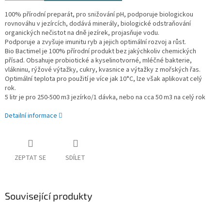
100% přírodní preparát, pro snižování pH, podporuje biologickou
rovnováhu v jezírcích, dodává minerály, biologické odstraňování
organických nečistot na dně jezírek, projasňuje vodu.
Podporuje a zvyšuje imunitu ryb a jejich optimální rozvoj a růst.
Bio Bactimel je 100% přírodní produkt bez jakýchkoliv chemických
přísad. Obsahuje probiotické a kyselinotvorné, mléčné bakterie,
vlákninu, rýžové výtažky, cukry, kvasnice a výtažky z mořských řas.
Optimální teplota pro použití je více jak 10°C, lze však aplikovat celý
rok.
5 litr je pro 250-500 m3 jezírko/1 dávka, nebo na cca 50 m3 na celý rok
Detailní informace
ZEPTAT SE
SDÍLET
Související produkty