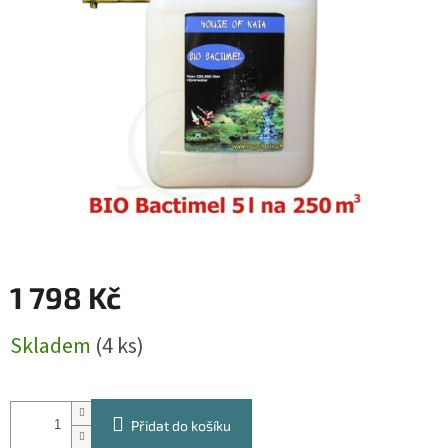
5
hvězdiček.
1 798 Kč
Měrná
Skladem
(4 ks)
cena:
Přidat do košíku