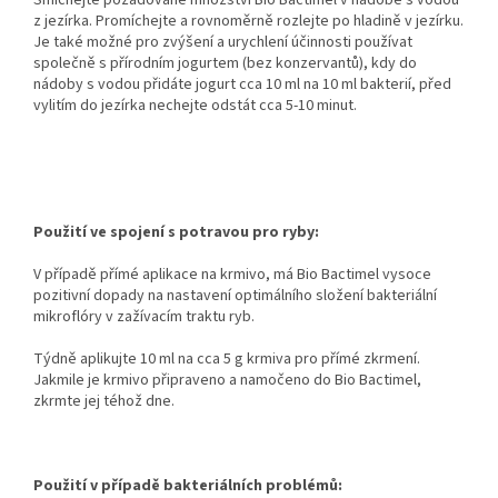
z jezírka. Promíchejte a rovnoměrně rozlejte po hladině v jezírku.
Je také možné pro zvýšení a urychlení účinnosti používat
společně s přírodním jogurtem (bez konzervantů), kdy do
nádoby s vodou přidáte jogurt cca 10 ml na 10 ml bakterií, před
vylitím do jezírka nechejte odstát cca 5-10 minut.
Použití ve spojení s potravou pro ryby:
V případě přímé aplikace na krmivo, má Bio Bactimel vysoce
pozitivní dopady na nastavení optimálního složení bakteriální
mikroflóry v zažívacím traktu ryb.
Týdně aplikujte 10 ml na cca 5 g krmiva pro přímé zkrmení.
Jakmile je krmivo připraveno a namočeno do Bio Bactimel,
zkrmte jej téhož dne.
Použití v případě bakteriálních problémů: