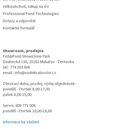
Velkoobchod, nákup na ičo
Professional Pond Technologies
Dotazy a odpovědi
Kontaktní formulář
Showroom, prodejna
Fish&Pond Showstone Park
Doubecká 130, 25162 Mukařov - Žernovka
tel.: 774 303 606
email.: info@vodnikralovstvi.cz
Otevírací doba, prodej, výdej objednávek:
pondělí - čtvrtek 8,00-17,00
pátek 8,00-15,00
Servis: 608 771 006
pondělí - čtvrtek 10,00-16,00
Informace ke stažení