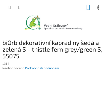
Přejít
NÁKUP
na
obsah
KOŠÍK
biOrb dekorativní kapradiny šedá a
zelená S - thistle fern grey/green S,
55075
1314
Průměrné
Neohodnoceno
Podrobnosti hodnocení
hodnocení
produktu
je
0,0
z
5
hvězdiček.