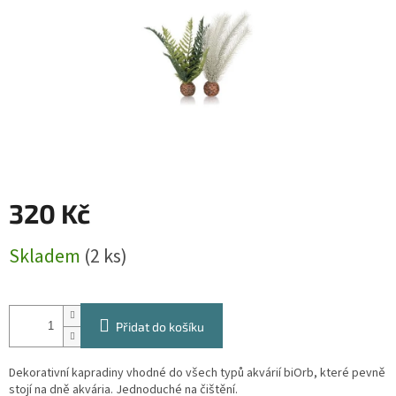
320 Kč
Měrná
Skladem
(2 ks)
cena:
Přidat do košíku
Dekorativní kapradiny vhodné do všech typů akvárií biOrb, které pevně
stojí na dně akvária. Jednoduché na čištění.