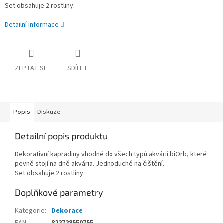
Set obsahuje 2 rostliny.
Detailní informace
ZEPTAT SE
SDÍLET
Popis
Diskuze
Detailní popis produktu
Dekorativní kapradiny vhodné do všech typů akvárií biOrb, které
pevně stojí na dně akvária. Jednoduché na čištění.
Set obsahuje 2 rostliny.
Doplňkové parametry
Kategorie
:
Dekorace
EAN
:
822728550755