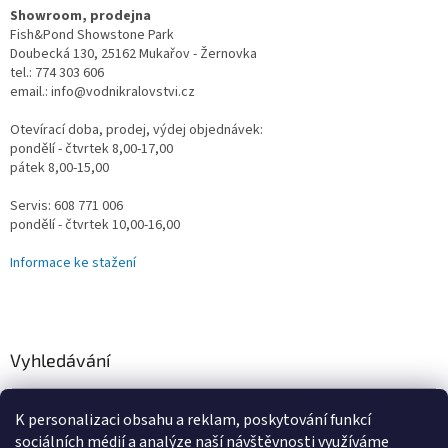
Showroom, prodejna
Fish&Pond Showstone Park
Doubecká 130, 25162 Mukařov - Žernovka
tel.: 774 303 606
email.: info@vodnikralovstvi.cz
Otevírací doba, prodej, výdej objednávek:
pondělí - čtvrtek 8,00-17,00
pátek 8,00-15,00
Servis: 608 771 006
pondělí - čtvrtek 10,00-16,00
Informace ke stažení
Vyhledávání
HLEDAT
K personalizaci obsahu a reklam, poskytování funkcí
sociálních médií a analýze naší návštěvnosti využíváme