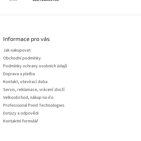
Z
á
p
a
Informace pro vás
t
Jak nakupovat
í
Obchodní podmínky
Podmínky ochrany osobních údajů
Doprava a platba
Kontakt, otevírací doba
Servis, reklamace, vrácení zboží
Velkoobchod, nákup na ičo
Professional Pond Technologies
Dotazy a odpovědi
Kontaktní formulář