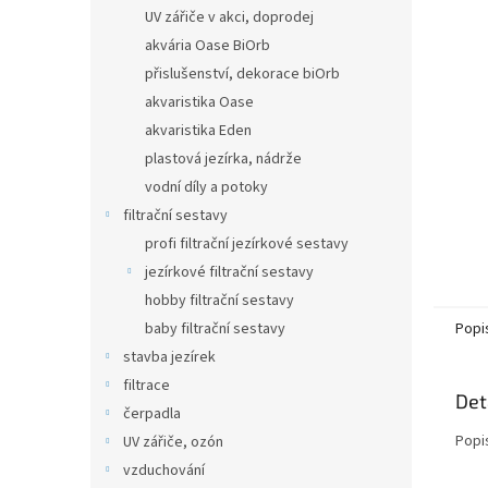
n
UV zářiče v akci, doprodej
e
akvária Oase BiOrb
l
přislušenství, dekorace biOrb
akvaristika Oase
akvaristika Eden
plastová jezírka, nádrže
vodní díly a potoky
filtrační sestavy
profi filtrační jezírkové sestavy
jezírkové filtrační sestavy
hobby filtrační sestavy
baby filtrační sestavy
Popi
stavba jezírek
filtrace
Det
čerpadla
Popi
UV zářiče, ozón
vzduchování