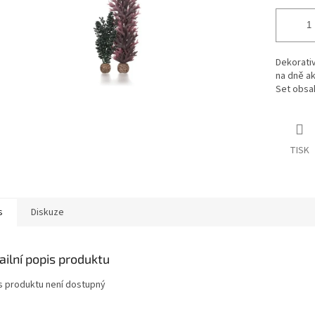
Dekorativ
na dně ak
Set obsah
TISK
s
Diskuze
ailní popis produktu
s produktu není dostupný