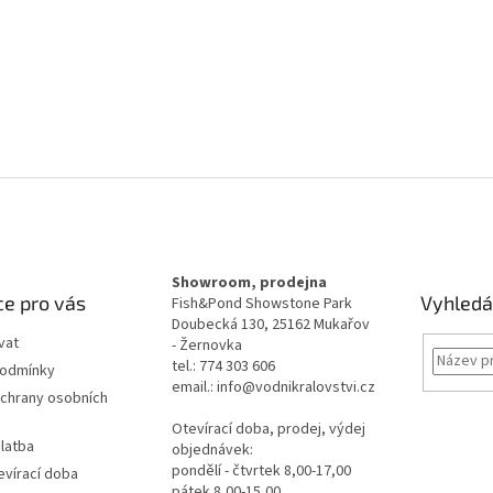
Showroom, prodejna
e pro vás
Vyhledá
Fish&Pond Showstone Park
Doubecká 130, 25162 Mukařov
vat
- Žernovka
tel.: 774 303 606
podmínky
email.: info@vodnikralovstvi.cz
chrany osobních
Otevírací doba, prodej, výdej
latba
objednávek:
pondělí - čtvrtek 8,00-17,00
evírací doba
pátek 8,00-15,00