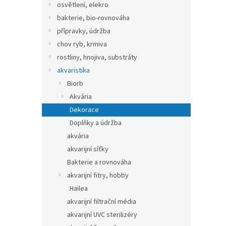
osvětlení, elekro
bakterie, bio-rovnováha
přípravky, údržba
chov ryb, krmiva
rostliny, hnojiva, substráty
akvaristika
Biorb
Akvária
Dekorace
Doplňky a údržba
akvária
akvarijní síťky
Bakterie a rovnováha
akvarijní fitry, hobby
Hailea
akvarijní filtrační média
akvarijní UVC sterilizéry