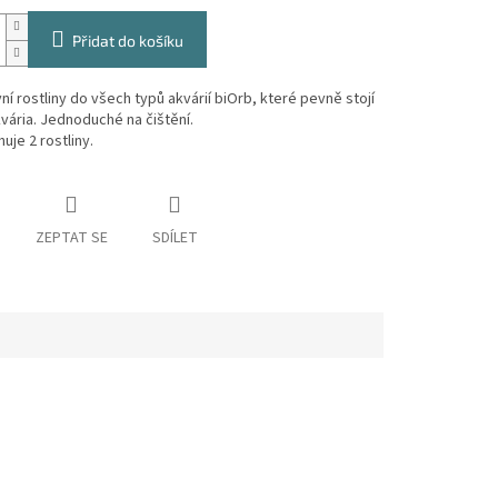
Přidat do košíku
ní rostliny do všech typů akvárií biOrb, které pevně stojí
vária. Jednoduché na čištění.
uje 2 rostliny.
ZEPTAT SE
SDÍLET