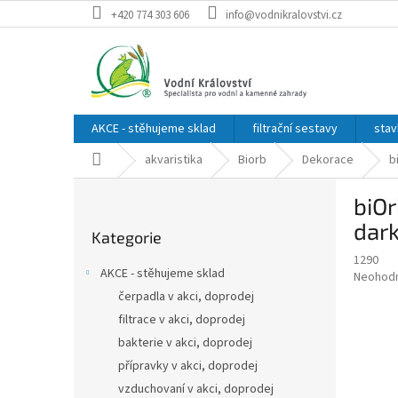
Přejít
+420 774 303 606
info@vodnikralovstvi.cz
na
obsah
AKCE - stěhujeme sklad
filtrační sestavy
stav
Domů
akvaristika
Biorb
Dekorace
b
P
biOr
o
Přeskočit
s
dark
Kategorie
kategorie
t
1290
r
AKCE - stěhujeme sklad
Průměr
Neohod
a
hodnoce
čerpadla v akci, doprodej
n
produkt
filtrace v akci, doprodej
n
je
í
bakterie v akci, doprodej
0,0
z
p
přípravky v akci, doprodej
5
a
vzduchovaní v akci, doprodej
hvězdič