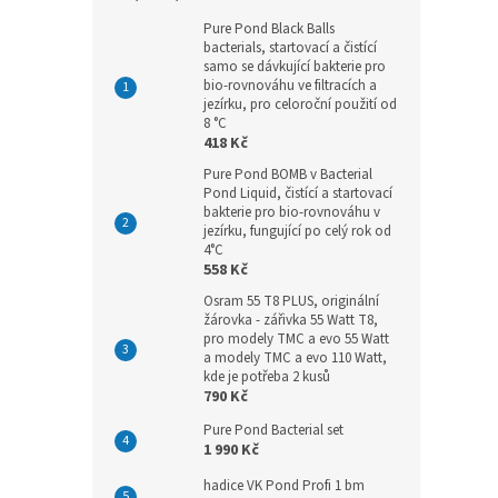
Pure Pond Black Balls
bacterials, startovací a čistící
samo se dávkující bakterie pro
bio-rovnováhu ve filtracích a
jezírku, pro celoroční použití od
8 °C
418 Kč
Pure Pond BOMB v Bacterial
Pond Liquid, čistící a startovací
bakterie pro bio-rovnováhu v
jezírku, fungující po celý rok od
4°C
558 Kč
Osram 55 T8 PLUS, originální
žárovka - zářivka 55 Watt T8,
pro modely TMC a evo 55 Watt
a modely TMC a evo 110 Watt,
kde je potřeba 2 kusů
790 Kč
Pure Pond Bacterial set
1 990 Kč
hadice VK Pond Profi 1 bm