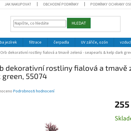
JAK NAKUPOVAT
OBCHODNÍ PODMÍNKY
PODMÍNKY OCHRANY OS
HLEDAT
ba jezírek
filtrace
čerpadla
UV zářiče, ozón
vzduc
iOrb dekorativní rostliny fialová a tmavě zelená - seapearls & kelp dark gr
b dekorativní rostliny fialová a tmavě
 green, 55074
né
noceno
Podrobnosti hodnocení
ní
255
u
Měrná
Skla
cena:
ek.