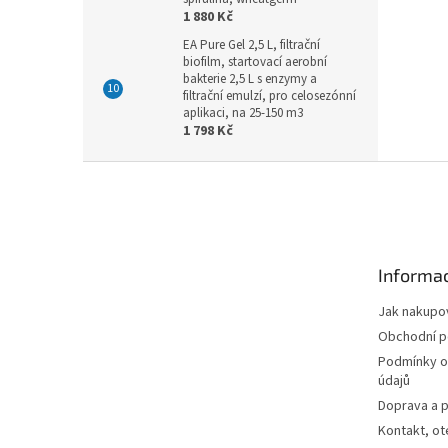
1 880 Kč
EA Pure Gel 2,5 L, filtrační
biofilm, startovací aerobní
bakterie 2,5 L s enzymy a
filtrační emulzí, pro celosezónní
aplikaci, na 25-150 m3
1 798 Kč
Z
á
p
a
t
Informac
í
Jak nakupo
Obchodní 
Podmínky o
údajů
Doprava a p
Kontakt, ot