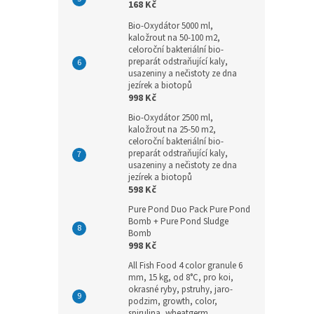
168 Kč
Bio-Oxydátor 5000 ml,
kaložrout na 50-100 m2,
celoroční bakteriální bio-
preparát odstraňující kaly,
usazeniny a nečistoty ze dna
jezírek a biotopů
998 Kč
Bio-Oxydátor 2500 ml,
kaložrout na 25-50 m2,
celoroční bakteriální bio-
preparát odstraňující kaly,
usazeniny a nečistoty ze dna
jezírek a biotopů
598 Kč
Pure Pond Duo Pack Pure Pond
Bomb + Pure Pond Sludge
Bomb
998 Kč
All Fish Food 4 color granule 6
mm, 15 kg, od 8°C, pro koi,
okrasné ryby, pstruhy, jaro-
podzim, growth, color,
spirulina, wheatgerm