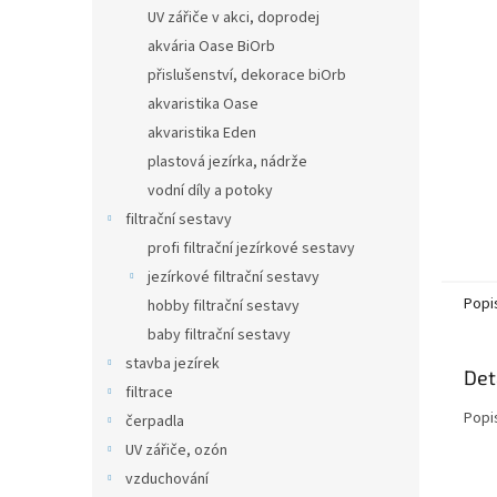
n
UV zářiče v akci, doprodej
e
akvária Oase BiOrb
l
přislušenství, dekorace biOrb
akvaristika Oase
akvaristika Eden
plastová jezírka, nádrže
vodní díly a potoky
filtrační sestavy
profi filtrační jezírkové sestavy
jezírkové filtrační sestavy
Popi
hobby filtrační sestavy
baby filtrační sestavy
stavba jezírek
Det
filtrace
Popi
čerpadla
UV zářiče, ozón
vzduchování