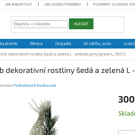
JAK NAKUPOVAT
OBCHODNÍ PODMÍNKY
PODMÍNKY OCHRANY OS
HLEDAT
ba jezírek
filtrace
čerpadla
UV zářiče, ozón
vzduc
iOrb dekorativní rostliny šedá a zelená L - ambulia grey/green L, 55072
b dekorativní rostliny šedá a zelená L
né
noceno
Podrobnosti hodnocení
ní
300
u
Měrná
Skla
cena:
ek.