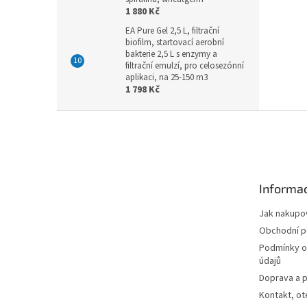
1 880 Kč
EA Pure Gel 2,5 L, filtrační
biofilm, startovací aerobní
bakterie 2,5 L s enzymy a
filtrační emulzí, pro celosezónní
aplikaci, na 25-150 m3
1 798 Kč
Z
á
p
a
t
Informac
í
Jak nakupo
Obchodní 
Podmínky o
údajů
Doprava a p
Kontakt, ot