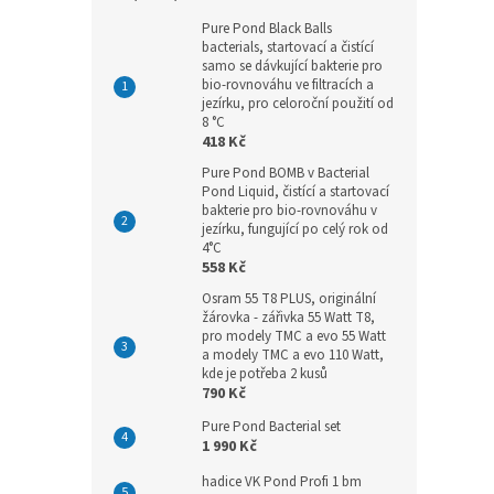
Pure Pond Black Balls
bacterials, startovací a čistící
samo se dávkující bakterie pro
bio-rovnováhu ve filtracích a
jezírku, pro celoroční použití od
8 °C
418 Kč
Pure Pond BOMB v Bacterial
Pond Liquid, čistící a startovací
bakterie pro bio-rovnováhu v
jezírku, fungující po celý rok od
4°C
558 Kč
Osram 55 T8 PLUS, originální
žárovka - zářivka 55 Watt T8,
pro modely TMC a evo 55 Watt
a modely TMC a evo 110 Watt,
kde je potřeba 2 kusů
790 Kč
Pure Pond Bacterial set
1 990 Kč
hadice VK Pond Profi 1 bm