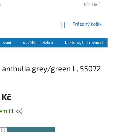
OBNÍCH ÚDAJŮ
DOPRAVA A PLATBA
KONTAKT, OTEVÍRACÍ DOBA
Přihlášení
NÁKUPNÍ
Prázdný košík
KOŠÍK
hování
osvětlení, elekro
bakterie, bio-rovnováha
přípra
 - ambulia grey/green L, 55072
 Kč
dem
(1 ks)