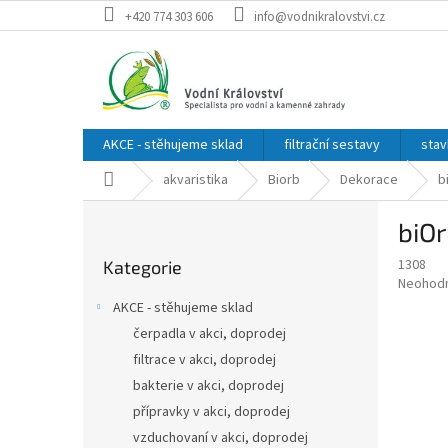
Přejít
+420 774 303 606
info@vodnikralovstvi.cz
na
obsah
AKCE - stěhujeme sklad
filtrační sestavy
stav
Domů
akvaristika
Biorb
Dekorace
b
P
biOr
o
Přeskočit
s
1308
Kategorie
kategorie
t
Průměr
Neohod
r
hodnoce
AKCE - stěhujeme sklad
a
produkt
čerpadla v akci, doprodej
je
n
0,0
filtrace v akci, doprodej
n
z
í
bakterie v akci, doprodej
5
p
přípravky v akci, doprodej
hvězdič
a
vzduchovaní v akci, doprodej