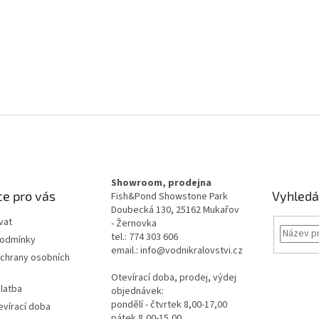
Showroom, prodejna
e pro vás
Vyhledá
Fish&Pond Showstone Park
Doubecká 130, 25162 Mukařov
vat
- Žernovka
tel.: 774 303 606
podmínky
email.: info@vodnikralovstvi.cz
chrany osobních
Otevírací doba, prodej, výdej
latba
objednávek:
pondělí - čtvrtek 8,00-17,00
evírací doba
pátek 8,00-15,00