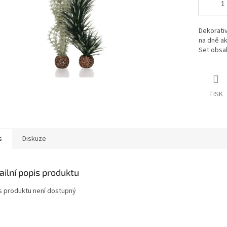
Dekorativ
na dně ak
Set obsah
TISK
s
Diskuze
ailní popis produktu
s produktu není dostupný