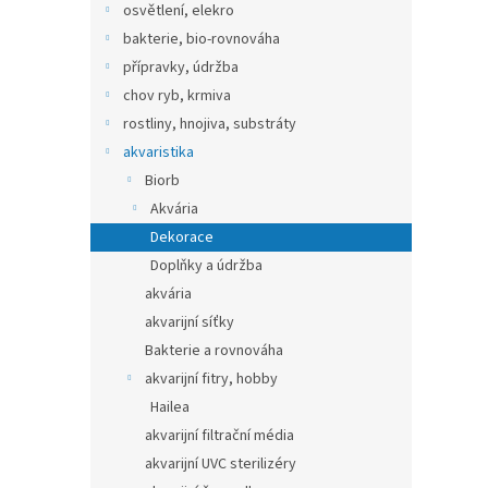
osvětlení, elekro
bakterie, bio-rovnováha
přípravky, údržba
chov ryb, krmiva
rostliny, hnojiva, substráty
akvaristika
Biorb
Akvária
Dekorace
Doplňky a údržba
akvária
akvarijní síťky
Bakterie a rovnováha
akvarijní fitry, hobby
Hailea
akvarijní filtrační média
akvarijní UVC sterilizéry