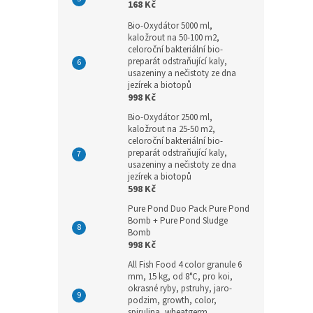
168 Kč
Bio-Oxydátor 5000 ml,
kaložrout na 50-100 m2,
celoroční bakteriální bio-
preparát odstraňující kaly,
usazeniny a nečistoty ze dna
jezírek a biotopů
998 Kč
Bio-Oxydátor 2500 ml,
kaložrout na 25-50 m2,
celoroční bakteriální bio-
preparát odstraňující kaly,
usazeniny a nečistoty ze dna
jezírek a biotopů
598 Kč
Pure Pond Duo Pack Pure Pond
Bomb + Pure Pond Sludge
Bomb
998 Kč
All Fish Food 4 color granule 6
mm, 15 kg, od 8°C, pro koi,
okrasné ryby, pstruhy, jaro-
podzim, growth, color,
spirulina, wheatgerm