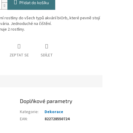
Přidat do košíku
ní rostliny do všech typů akvárií biOrb, které pevně stojí
vária. Jednoduché na čištění.
uje 2 rostliny.
ZEPTAT SE
SDÍLET
Doplňkové parametry
Kategorie
:
Dekorace
EAN
:
822728550724