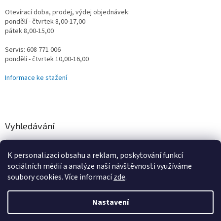
Otevírací doba, prodej, výdej objednávek:
pondělí - čtvrtek 8,00-17,00
pátek 8,00-15,00
Servis: 608 771 006
pondělí - čtvrtek 10,00-16,00
Informace ke stažení
Vyhledávání
HLEDAT
K personalizaci obsahu a reklam, poskytování funkcí
sociálních médií a analýze naší návštěvnosti využíváme
soubory cookies. Více informací
zde
.
Vytvořil Shoptet
Nastavení
Omlouváme se za určité komplikace s naším e-shopem, vzniklé