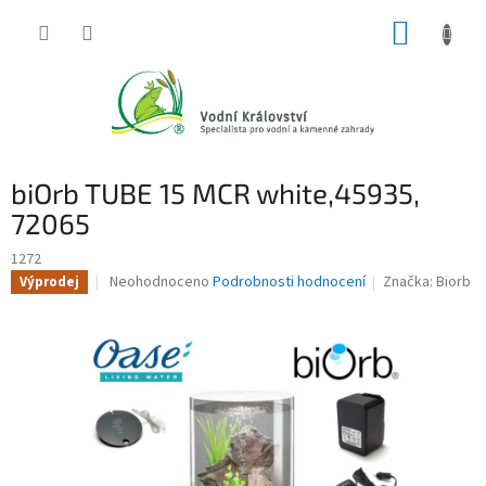
Přejít
NÁKUP
na
obsah
KOŠÍK
biOrb TUBE 15 MCR white,45935,
72065
1272
Průměrné
Neohodnoceno
Podrobnosti hodnocení
Značka:
Biorb
Výprodej
hodnocení
produktu
je
0,0
z
5
hvězdiček.