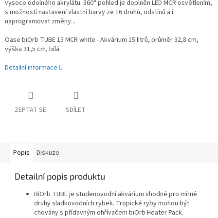
vysoce odolného akrylátu. 360° pohled je doplněn LED MCR osvětlením,
s možností nastavení vlastní barvy ze 16 druhů, odstínů a i
naprogramovat změny...
Oase biOrb TUBE 15 MCR white - Akvárium 15 litrů, průměr 32,8 cm,
výška 31,5 cm, bílá
Detailní informace
ZEPTAT SE
SDÍLET
Popis
Diskuze
Detailní popis produktu
BiOrb TUBE je studenovodní akvárium vhodné pro mírné
druhy sladkovodních rybek. Tropické ryby mohou být
chovány s přídavným ohřívačem biOrb Heater Pack.