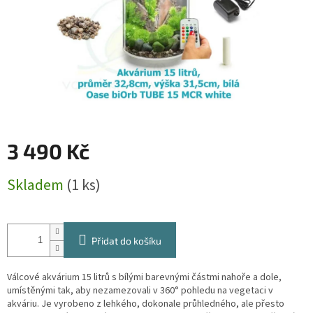
3 490 Kč
Měrná
Skladem
(1 ks)
cena:
Přidat do košíku
Válcové akvárium 15 litrů s bílými barevnými částmi nahoře a dole,
umístěnými tak, aby nezamezovali v 360° pohledu na vegetaci v
akváriu. Je vyrobeno z lehkého, dokonale průhledného, ale přesto