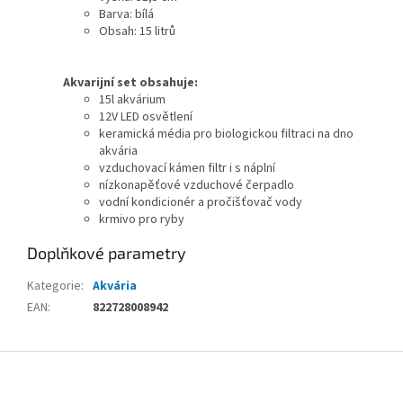
Barva: bílá
Obsah: 15 litrů
Akvarijní set obsahuje:
15l akvárium
12V LED osvětlení
keramická média pro biologickou filtraci na dno
akvária
vzduchovací kámen filtr i s náplní
nízkonapěťové vzduchové čerpadlo
vodní kondicionér a pročišťovač vody
krmivo pro ryby
Doplňkové parametry
Kategorie
:
Akvária
EAN
:
822728008942
Z
á
p