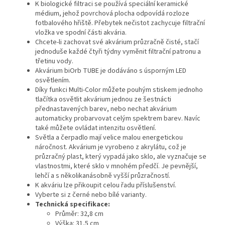
K biologické filtraci se používá speciální keramické
médium, jehož povrchová plocha odpovídá rozloze
fotbalového hřiště. Přebytek nečistot zachycuje filtrační
vložka ve spodní části akvária.
Chcete-li zachovat své akvárium průzračně čisté, stačí
jednoduše každé čtyři týdny vyměnit filtrační patronu a
třetinu vody.
Akvárium biOrb TUBE je dodáváno s úsporným LED
osvětlením.
Díky funkci Multi-Color můžete pouhým stiskem jednoho
tlačítka osvětlit akvárium jednou ze šestnácti
přednastavených barev, nebo nechat akvárium
automaticky probarvovat celým spektrem barev. Navíc
také můžete ovládat intenzitu osvětlení.
Světla a čerpadlo mají velice malou energetickou
náročnost. Akvárium je vyrobeno z akrylátu, což je
průzračný plast, který vypadá jako sklo, ale vyznačuje se
vlastnostmi, které sklo v mnohém předčí. Je pevnější,
lehčí a s několikanásobně vyšší průzračností.
K akváriu lze přikoupit celou řadu příslušenství.
Vyberte si z černé nebo bílé varianty.
Technická specifikace:
Průměr: 32,8 cm
Výška: 31,5 cm