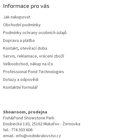
a
Informace pro vás
t
Jak nakupovat
í
Obchodní podmínky
Podmínky ochrany osobních údajů
Doprava a platba
Kontakt, otevírací doba
Servis, reklamace, vrácení zboží
Velkoobchod, nákup na ičo
Professional Pond Technologies
Dotazy a odpovědi
Kontaktní formulář
Showroom, prodejna
Fish&Pond Showstone Park
Doubecká 130, 25162 Mukařov - Žernovka
tel.: 774 303 606
email.: info@vodnikralovstvi.cz