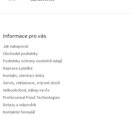
Z
á
p
a
Informace pro vás
t
Jak nakupovat
í
Obchodní podmínky
Podmínky ochrany osobních údajů
Doprava a platba
Kontakt, otevírací doba
Servis, reklamace, vrácení zboží
Velkoobchod, nákup na ičo
Professional Pond Technologies
Dotazy a odpovědi
Kontaktní formulář