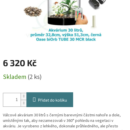
6 320 Kč
Měrná
Skladem
(2 ks)
cena:
Přidat do košíku
Válcové akvárium 30 litrů s černými barevnými částmi nahoře a dole,
umístěnými tak, aby nezamezovali v 360° pohledu na vegetaci v
akváriu. Je vyrobeno z lehkého, dokonale průhledného, ale přesto