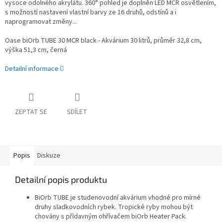
vysoce odolného akrylátu. 360° pohled je doplněn LED MCR osvětlením,
s možností nastavení vlastní barvy ze 16 druhů, odstínů a i
naprogramovat změny...
Oase biOrb TUBE 30 MCR black - Akvárium 30 litrů, průměr 32,8 cm,
výška 51,3 cm, černá
Detailní informace
ZEPTAT SE
SDÍLET
Popis
Diskuze
Detailní popis produktu
BiOrb TUBE je studenovodní akvárium vhodné pro mírné
druhy sladkovodních rybek. Tropické ryby mohou být
chovány s přídavným ohřívačem biOrb Heater Pack.