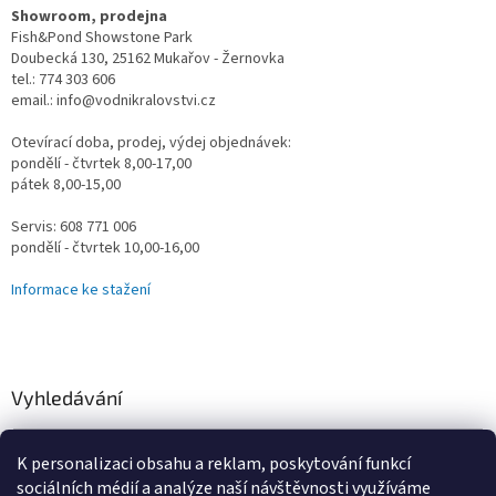
Showroom, prodejna
Fish&Pond Showstone Park
Doubecká 130, 25162 Mukařov - Žernovka
tel.: 774 303 606
email.: info@vodnikralovstvi.cz
Otevírací doba, prodej, výdej objednávek:
pondělí - čtvrtek 8,00-17,00
pátek 8,00-15,00
Servis: 608 771 006
pondělí - čtvrtek 10,00-16,00
Informace ke stažení
Vyhledávání
HLEDAT
K personalizaci obsahu a reklam, poskytování funkcí
sociálních médií a analýze naší návštěvnosti využíváme