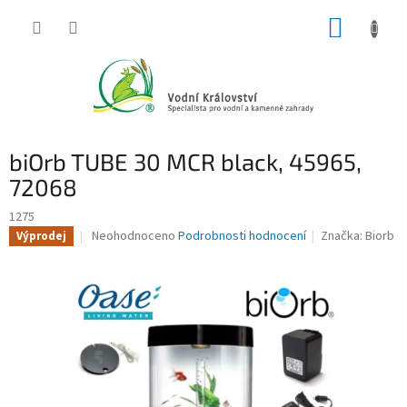
Přejít
NÁKUP
na
obsah
KOŠÍK
biOrb TUBE 30 MCR black, 45965,
72068
1275
Průměrné
Neohodnoceno
Podrobnosti hodnocení
Značka:
Biorb
Výprodej
hodnocení
produktu
je
0,0
z
5
hvězdiček.