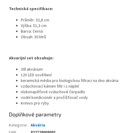
Technická specifikace:
Průměr: 32,8 cm
Výška: 51,3 cm
Barva: černá
Obsah: 30 litrů
Akvarijní set obsahuje:
30l akvárium
12V LED osvětlení
keramická média pro biologickou filtraci na dno akvária
vzduchovací kámen filtr i s náplní
nízkonapěťové vzduchové čerpadlo
vodní kondicionér a pročišťovač vody
krmivo pro ryby
Doplňkové parametry
Kategorie
:
Akvária
EAN
:
822728009093