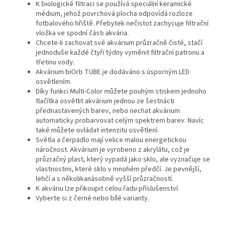
K biologické filtraci se používá speciální keramické
médium, jehož povrchová plocha odpovídá rozloze
fotbalového hřiště. Přebytek nečistot zachycuje filtrační
vložka ve spodní části akvária.
Chcete-li zachovat své akvárium průzračně čisté, stačí
jednoduše každé čtyři týdny vyměnit filtrační patronu a
třetinu vody.
Akvárium biOrb TUBE je dodáváno s úsporným LED
osvětlením.
Díky funkci Multi-Color můžete pouhým stiskem jednoho
tlačítka osvětlit akvárium jednou ze šestnácti
přednastavených barev, nebo nechat akvárium
automaticky probarvovat celým spektrem barev. Navíc
také můžete ovládat intenzitu osvětlení.
Světla a čerpadlo mají velice malou energetickou
náročnost. Akvárium je vyrobeno z akrylátu, což je
průzračný plast, který vypadá jako sklo, ale vyznačuje se
vlastnostmi, které sklo v mnohém předčí. Je pevnější,
lehčí a s několikanásobně vyšší průzračností.
K akváriu lze přikoupit celou řadu příslušenství.
Vyberte si z černé nebo bílé varianty.