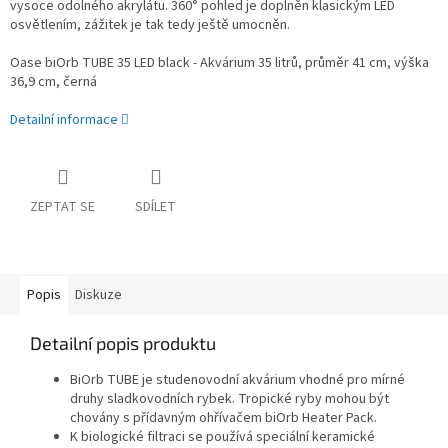
vysoce odolného akrylátu. 360° pohled je doplněn klasickým LED
osvětlením, zážitek je tak tedy ještě umocněn.
Oase biOrb TUBE 35 LED black - Akvárium 35 litrů, průměr 41 cm, výška
36,9 cm, černá
Detailní informace
ZEPTAT SE
SDÍLET
Popis
Diskuze
Detailní popis produktu
BiOrb TUBE je studenovodní akvárium vhodné pro mírné
druhy sladkovodních rybek. Tropické ryby mohou být
chovány s přídavným ohřívačem biOrb Heater Pack.
K biologické filtraci se používá speciální keramické