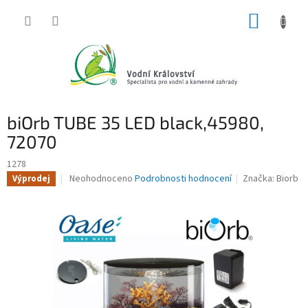
Přejít
NÁKUP
na
obsah
KOŠÍK
biOrb TUBE 35 LED black,45980,
72070
1278
Průměrné
Neohodnoceno
Podrobnosti hodnocení
Značka:
Biorb
Výprodej
hodnocení
produktu
je
0,0
z
5
hvězdiček.