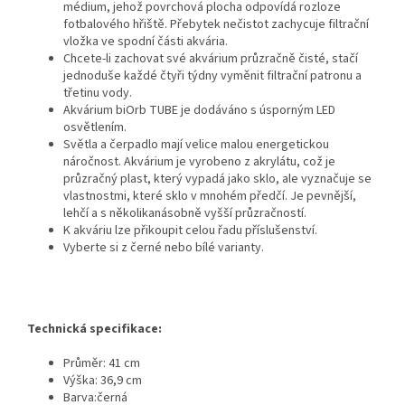
médium, jehož povrchová plocha odpovídá rozloze
fotbalového hřiště. Přebytek nečistot zachycuje filtrační
vložka ve spodní části akvária.
Chcete-li zachovat své akvárium průzračně čisté, stačí
jednoduše každé čtyři týdny vyměnit filtrační patronu a
třetinu vody.
Akvárium biOrb TUBE je dodáváno s úsporným LED
osvětlením.
Světla a čerpadlo mají velice malou energetickou
náročnost. Akvárium je vyrobeno z akrylátu, což je
průzračný plast, který vypadá jako sklo, ale vyznačuje se
vlastnostmi, které sklo v mnohém předčí. Je pevnější,
lehčí a s několikanásobně vyšší průzračností.
K akváriu lze přikoupit celou řadu příslušenství.
Vyberte si z černé nebo bílé varianty.
Technická specifikace:
Průměr: 41 cm
Výška: 36,9 cm
Barva:černá