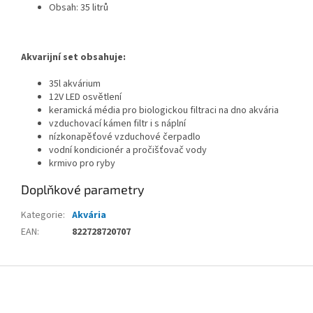
Obsah: 35 litrů
Akvarijní set obsahuje:
35l akvárium
12V LED osvětlení
keramická média pro biologickou filtraci na dno akvária
vzduchovací kámen filtr i s náplní
nízkonapěťové vzduchové čerpadlo
vodní kondicionér a pročišťovač vody
krmivo pro ryby
Doplňkové parametry
Kategorie
:
Akvária
EAN
:
822728720707
Z
á
p