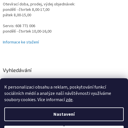
Otevírací doba, prodej, výdej objednávek:
pondělí - čtvrtek 8,00-17,00
pátek 8,00-15,00
Servis: 608 771 006
pondělí - čtvrtek 10,00-16,00
Informace ke stažení
Vyhledávání
HLEDAT
K personalizaci obsahu a reklam, poskytování funkcí
sociálních médií a analýze naší návštěvnosti využíváme
soubory cookies. Více informací
zde
.
Vytvořil Shoptet
Nastavení
Omlouváme se za určité komplikace s naším e-shopem, vzniklé
převodem na nový systém, vše řešíme a vyřešíme! Děkujeme za
Copyright 2026
Vodní Království
. Všechna práva vyhrazena.