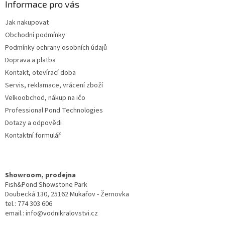
a
Informace pro vás
t
Jak nakupovat
í
Obchodní podmínky
Podmínky ochrany osobních údajů
Doprava a platba
Kontakt, otevírací doba
Servis, reklamace, vrácení zboží
Velkoobchod, nákup na ičo
Professional Pond Technologies
Dotazy a odpovědi
Kontaktní formulář
Showroom, prodejna
Fish&Pond Showstone Park
Doubecká 130, 25162 Mukařov - Žernovka
tel.: 774 303 606
email.: info@vodnikralovstvi.cz