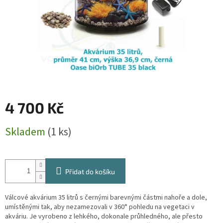
4 700 Kč
Měrná
Skladem
(1 ks)
cena:
Přidat do košíku
Válcové akvárium 35 litrů s černými barevnými částmi nahoře a dole,
umístěnými tak, aby nezamezovali v 360° pohledu na vegetaci v
akváriu. Je vyrobeno z lehkého, dokonale průhledného, ale přesto