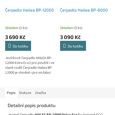
Čerpadlo Hailea BP-12000
Čerpadlo Hailea BP-8000
Skladem
(1 ks)
Skladem
(5 ks)
3 690 Kč
3 090 Kč
Do košíku
Do košíku
Jezírkové čerpadlo HAILEA BP-
12000 Extra Eco2 pro použití i ve
slané vodě.Čerpadlo Hailea BP
12000 je vhodné i pro instalaci
na sucho.Energeticky úsporný...
Popis
Diskuze
Značka
Detailní popis produktu
Jezerní čerpadlo
HAILEA BP-10000 Extra Eco2
v úsporné ECO