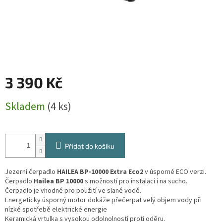
3 390 Kč
Měrná
Skladem
(4 ks)
cena:
Přidat do košíku
Jezerní čerpadlo
HAILEA BP-10000 Extra Eco2
v úsporné ECO verzi.
Čerpadlo
Hailea BP 10000
s možností pro instalaci i na sucho.
Čerpadlo je vhodné pro použití ve slané vodě.
Energeticky úsporný motor dokáže přečerpat velý objem vody při
nízké spotřebě elektrické energie
Keramická vrtulka s vysokou odolnolností proti oděru.