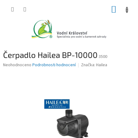
Přejít
NÁKUP
na
obsah
KOŠÍK
Čerpadlo Hailea BP-10000
3500
Průměrné
Neohodnoceno
Podrobnosti hodnocení
Značka:
Hailea
hodnocení
produktu
je
0,0
z
5
hvězdiček.