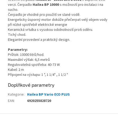
verzi. Čerpadlo
Hailea BP 10000
s možností pro instalaci i na
sucho.
Čerpadlo je vhodné pro použití ve slané vodě.
Energeticky úsporný motor dokáže přečerpat velý objem vody
při nízké spotřebě elektrické energie
Keramická vrtulka s vysokou odolnolností proti oděru.
Tichý chod.
Elegantní provedení a praktický design.
Parametry:
Průtok: 10000 litrů/hod.
Maximální výtlak: 6,5 metrů
Regulovatelná spotřeba: 40-73 W
Kabel: 2 m
Připojení na výstupu: 1 ", 1 1/4" , 1 1/2 "
Doplňkové parametry
Kategorie
:
Hailea BP Vario ECO PLUS
EAN
:
6920255828720
Z