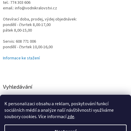
tel.: 774 303 606
email.: info@vodnikralovstvi.cz
Otevírací doba, prodej, výdej objednávek:
pondělí - čtvrtek 8,00-17,00
pátek 8,00-15,00
Servis: 608 771 006
pondělí - čtvrtek 10,00-16,00
Informace ke stažení
Vyhledávání
HLEDAT
K personalizaci obsahu a reklam, poskytování funkcí
sociálních médií a analýze naší návštěvnosti využíváme
soubory cookies. Více informací
zde
.
Vytvořil Shoptet