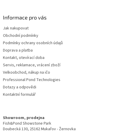
á
p
a
Informace pro vás
t
Jak nakupovat
í
Obchodní podmínky
Podmínky ochrany osobních údajů
Doprava a platba
Kontakt, otevírací doba
Servis, reklamace, vrácení zboží
Velkoobchod, nákup na ičo
Professional Pond Technologies
Dotazy a odpovědi
Kontaktní formulář
Showroom, prodejna
Fish&Pond Showstone Park
Doubecká 130, 25162 Mukařov - Žernovka