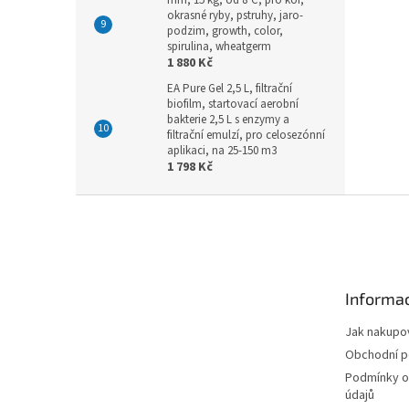
mm, 15 kg, od 8°C, pro koi,
okrasné ryby, pstruhy, jaro-
podzim, growth, color,
spirulina, wheatgerm
1 880 Kč
EA Pure Gel 2,5 L, filtrační
biofilm, startovací aerobní
bakterie 2,5 L s enzymy a
filtrační emulzí, pro celosezónní
aplikaci, na 25-150 m3
1 798 Kč
Z
á
p
a
t
Informac
í
Jak nakupo
Obchodní 
Podmínky o
údajů