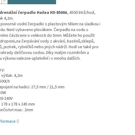
drenážní čerpadlo Hailea HX-8500A
, 4500 litrů/hod,
ak 4,2m.
í ponorné vodní čerpadlo s plastovým tělem na sladkou i
odu. Není vybaveno plovákem. Čerpadlo na vodu s
ními částicemi o velikosti do 5mm. Můžete ho použít
ydroponii,na čerpávání vody z akvárií, bazénů,sklepů,
, jezírek, rybníčků nebo jiných nádrží. Hodí se také pro
 zahrady dešťovou vodou. Díky malým rozměrům a
výkonu nalezne uplatnění i v mnoha dalších.
ry:
 výtlak: 4,2m
500l/h
pojení na hadici: 27,5 mm / 21,5 mm
150W
20-240V
 178 x 178 x 245 mm
nečistot max.: 2mm
informace