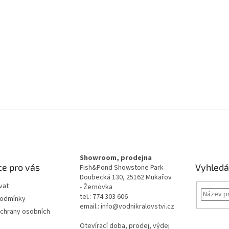
Showroom, prodejna
e pro vás
Vyhledá
Fish&Pond Showstone Park
Doubecká 130, 25162 Mukařov
vat
- Žernovka
tel.: 774 303 606
podmínky
email.: info@vodnikralovstvi.cz
chrany osobních
Otevírací doba, prodej, výdej