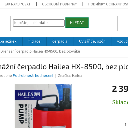
JAK NAKUPOVAT
OBCHODNÍ PODMÍNKY
PODMÍNKY OCHRANY OS
HLEDAT
ba jezírek
filtrace
čerpadla
UV zářiče, ozón
vzduc
Drenážní čerpadlo Hailea HX-8500, bez plováku
ážní čerpadlo Hailea HX-8500, bez pl
né
noceno
Podrobnosti hodnocení
Značka:
Hailea
ní
2 3
u
Měrná
Skla
cena:
ek.