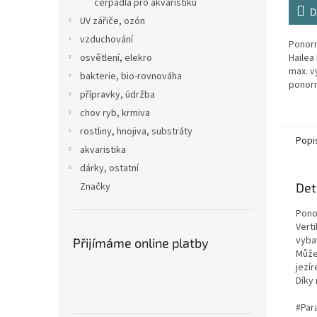
čerpadla pro akvaristiku
D
UV zářiče, ozón
vzduchování
Ponorn
osvětlení, elekro
Hailea
max. v
bakterie, bio-rovnováha
ponorn
přípravky, údržba
plasto
slanou
chov ryb, krmiva
rostliny, hnojiva, substráty
Popi
akvaristika
dárky, ostatní
Značky
Det
Pon
Vert
vyba
Přijímáme online platby
Může
jezí
Díky
#Par