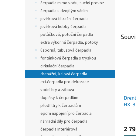
čerpadla mimo vodu, suchý provoz
čerpadla s dvojitým sáním
jezírková filtrační čerpadla
jezírková hobby čerpadla
potůčková, potoční čerpadla
Souvi
extra výkonná čerpadla, potoky
úsporná, tubusová čerpadla
fontánková čerpadla s tryskou
cirkulační čerpadla
drenážní, kalová čerpadla
ext.čerpadla pro dekorace
vodní hry a zábava
doplňky k čerpadlům
Drená
HX-8
předfiltry k čerpadlům
epdm napojení pro čerpadla
náhradní díly pro čerpadla
2 79
čerpadla interiérová