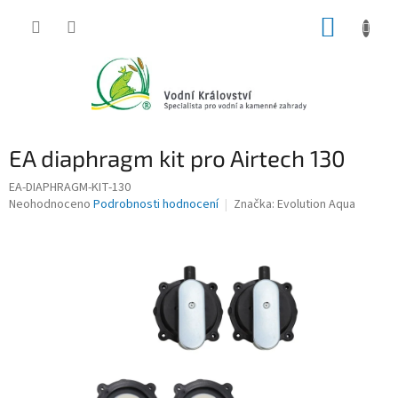
Přejít
NÁKUP
na
obsah
KOŠÍK
EA diaphragm kit pro Airtech 130
EA-DIAPHRAGM-KIT-130
Průměrné
Neohodnoceno
Podrobnosti hodnocení
Značka:
Evolution Aqua
hodnocení
produktu
je
0,0
z
5
hvězdiček.