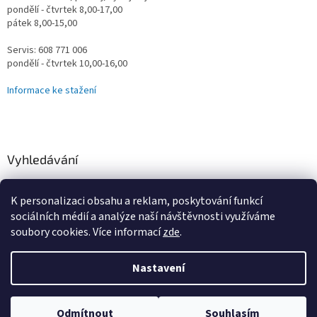
pondělí - čtvrtek 8,00-17,00
pátek 8,00-15,00
Servis: 608 771 006
pondělí - čtvrtek 10,00-16,00
Informace ke stažení
Vyhledávání
HLEDAT
K personalizaci obsahu a reklam, poskytování funkcí
sociálních médií a analýze naší návštěvnosti využíváme
soubory cookies. Více informací
zde
.
Vytvořil Shoptet
Nastavení
Omlouváme se za určité komplikace s naším e-shopem, vzniklé
převodem na nový systém, vše řešíme a vyřešíme! Děkujeme za
Copyright 2026
Vodní Království
. Všechna práva vyhrazena.
trpělivost. Prodejna-Showroom, jsme tu stále pro vás Pondělí-Čtvrtek
Odmítnout
Souhlasím
Upravit nastavení cookies