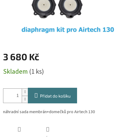
3 680 Kč
Měrná
Skladem
(1 ks)
cena:
Přidat do košíku
náhradní sada membrán+domečků pro Airtech 130