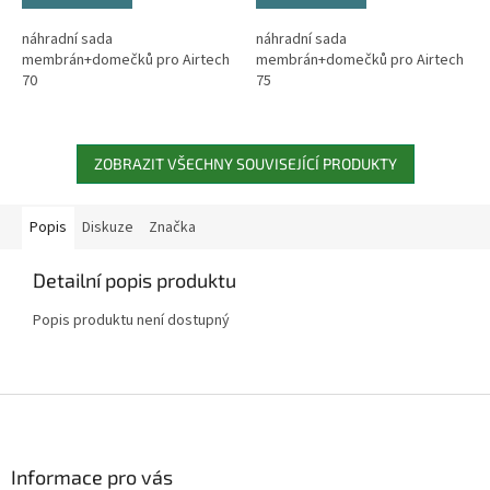
náhradní sada
náhradní sada
membrán+domečků pro Airtech
membrán+domečků pro Airtech
70
75
ZOBRAZIT VŠECHNY SOUVISEJÍCÍ PRODUKTY
Popis
Diskuze
Značka
Detailní popis produktu
Popis produktu není dostupný
Z
á
p
a
Informace pro vás