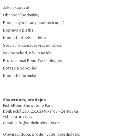
t
Jak nakupovat
í
Obchodní podmínky
Podmínky ochrany osobních údajů
Doprava a platba
Kontakt, otevírací doba
Servis, reklamace, vrácení zboží
Velkoobchod, nákup na ičo
Professional Pond Technologies
Dotazy a odpovědi
Kontaktní formulář
Showroom, prodejna
Fish&Pond Showstone Park
Doubecká 130, 25162 Mukařov - Žernovka
tel.: 774 303 606
email.: info@vodnikralovstvi.cz
Otevírací doba, prodej, výdej objednávek: