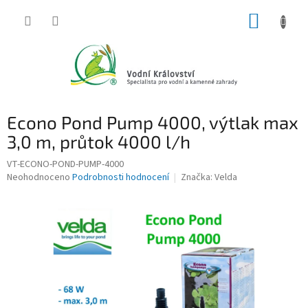
Přejít
NÁKUP
na
obsah
KOŠÍK
Econo Pond Pump 4000, výtlak max
3,0 m, průtok 4000 l/h
VT-ECONO-POND-PUMP-4000
Průměrné
Neohodnoceno
Podrobnosti hodnocení
Značka:
Velda
hodnocení
produktu
je
0,0
z
5
hvězdiček.