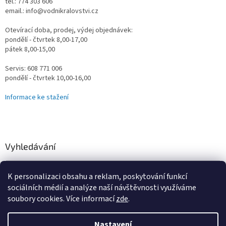
tel.: 774 303 606
email.: info@vodnikralovstvi.cz
Otevírací doba, prodej, výdej objednávek:
pondělí - čtvrtek 8,00-17,00
pátek 8,00-15,00
Servis: 608 771 006
pondělí - čtvrtek 10,00-16,00
Informace ke stažení
Vyhledávání
HLEDAT
K personalizaci obsahu a reklam, poskytování funkcí
sociálních médií a analýze naší návštěvnosti využíváme
soubory cookies. Více informací
zde
.
Vytvořil Shoptet
Nastavení