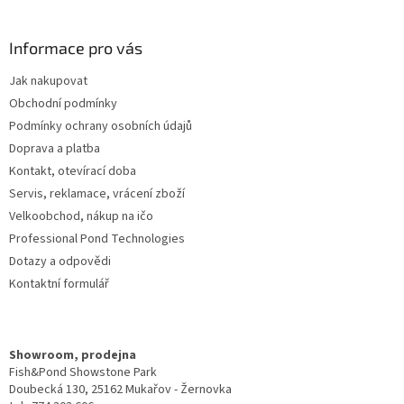
á
p
a
Informace pro vás
t
Jak nakupovat
í
Obchodní podmínky
Podmínky ochrany osobních údajů
Doprava a platba
Kontakt, otevírací doba
Servis, reklamace, vrácení zboží
Velkoobchod, nákup na ičo
Professional Pond Technologies
Dotazy a odpovědi
Kontaktní formulář
Showroom, prodejna
Fish&Pond Showstone Park
Doubecká 130, 25162 Mukařov - Žernovka