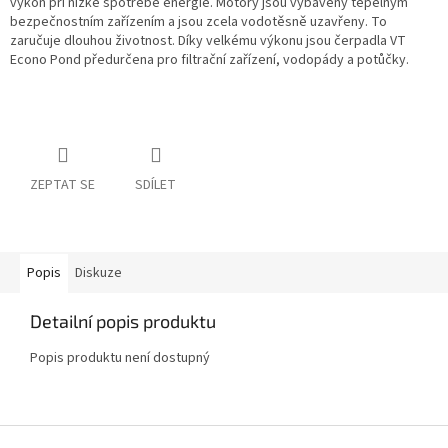
výkon při nízké spotřebě energie. Motory jsou vybaveny tepelným
bezpečnostním zařízením a jsou zcela vodotěsně uzavřeny. To
zaručuje dlouhou životnost. Díky velkému výkonu jsou čerpadla VT
Econo Pond předurčena pro filtrační zařízení, vodopády a potůčky.
ZEPTAT SE
SDÍLET
Popis
Diskuze
Detailní popis produktu
Popis produktu není dostupný
Z