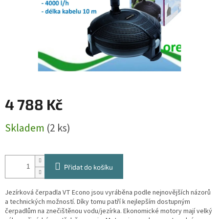
4 788 Kč
Měrná
Skladem
(2 ks)
cena:
Přidat do košíku
Jezírková čerpadla VT Econo jsou vyráběna podle nejnovějších názorů
a technických možností. Díky tomu patří k nejlepším dostupným
čerpadlům na znečištěnou vodu/jezírka. Ekonomické motory mají velký