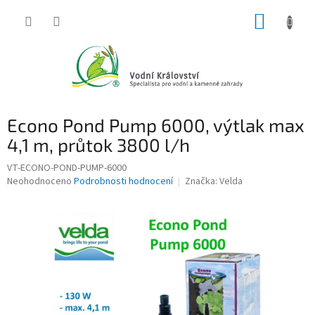
Přejít
NÁKUP
na
obsah
KOŠÍK
Econo Pond Pump 6000, výtlak max
4,1 m, průtok 3800 l/h
VT-ECONO-POND-PUMP-6000
Průměrné
Neohodnoceno
Podrobnosti hodnocení
Značka:
Velda
hodnocení
produktu
je
0,0
z
5
hvězdiček.