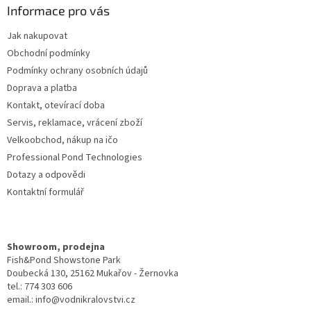
a
Informace pro vás
t
Jak nakupovat
í
Obchodní podmínky
Podmínky ochrany osobních údajů
Doprava a platba
Kontakt, otevírací doba
Servis, reklamace, vrácení zboží
Velkoobchod, nákup na ičo
Professional Pond Technologies
Dotazy a odpovědi
Kontaktní formulář
Showroom, prodejna
Fish&Pond Showstone Park
Doubecká 130, 25162 Mukařov - Žernovka
tel.: 774 303 606
email.: info@vodnikralovstvi.cz