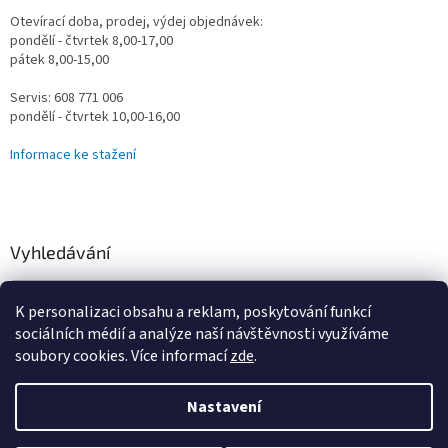
Otevírací doba, prodej, výdej objednávek:
pondělí - čtvrtek 8,00-17,00
pátek 8,00-15,00
Servis: 608 771 006
pondělí - čtvrtek 10,00-16,00
Informace ke stažení
Vyhledávání
HLEDAT
K personalizaci obsahu a reklam, poskytování funkcí
sociálních médií a analýze naší návštěvnosti využíváme
soubory cookies. Více informací
zde
.
Vytvořil Shoptet
Nastavení
Omlouváme se za určité komplikace s naším e-shopem, vzniklé