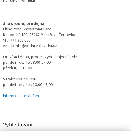
Kontaktní formulář
Showroom, prodejna
Fish&Pond Showstone Park
Doubecká 130, 25162 Mukařov - Žernovka
tel.: 774 303 606
email.: info@vodnikralovstvi.cz
Otevírací doba, prodej, výdej objednávek:
pondělí - čtvrtek 8,00-17,00
pátek 8,00-15,00
Servis: 608 771 006
pondělí - čtvrtek 10,00-16,00
Informace ke stažení
Vyhledávání