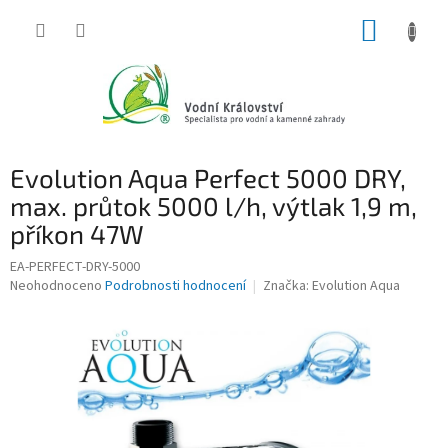
Přejít
NÁKUP
na
obsah
KOŠÍK
Evolution Aqua Perfect 5000 DRY,
max. průtok 5000 l/h, výtlak 1,9 m,
příkon 47W
EA-PERFECT-DRY-5000
Průměrné
Neohodnoceno
Podrobnosti hodnocení
Značka:
Evolution Aqua
hodnocení
produktu
je
0,0
z
5
hvězdiček.