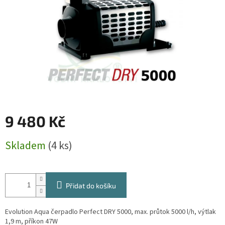
9 480 Kč
Měrná
Skladem
(4 ks)
cena:
Přidat do košíku
Evolution Aqua čerpadlo Perfect DRY 5000, max. průtok 5000 l/h, výtlak
1,9 m, příkon 47W