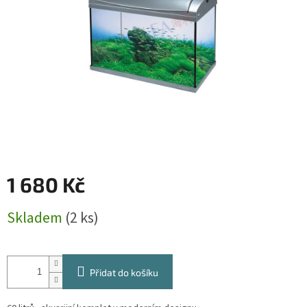
1 680 Kč
Měrná
Skladem
(2 ks)
cena:
Přidat do košíku