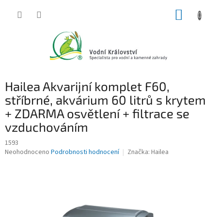
Přejít
NÁKUP
na
obsah
KOŠÍK
Hailea Akvarijní komplet F60,
stříbrné, akvárium 60 litrů s krytem
+ ZDARMA osvětlení + filtrace se
vzduchováním
1593
Průměrné
Neohodnoceno
Podrobnosti hodnocení
Značka:
Hailea
hodnocení
produktu
je
0,0
z
5
hvězdiček.