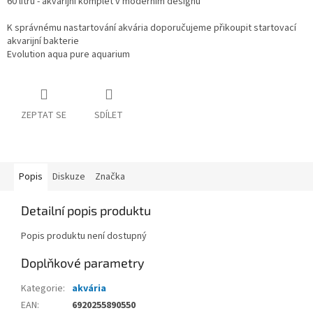
60 litrů - akvarijní komplet v moderním designu
K správnému nastartování akvária doporučujeme přikoupit startovací
akvarijní bakterie
Evolution aqua pure aquarium
ZEPTAT SE
SDÍLET
Popis
Diskuze
Značka
Detailní popis produktu
Popis produktu není dostupný
Doplňkové parametry
Kategorie
:
akvária
EAN
:
6920255890550