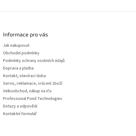
Z
á
p
a
Informace pro vás
t
Jak nakupovat
í
Obchodní podmínky
Podmínky ochrany osobních údajů
Doprava a platba
Kontakt, otevírací doba
Servis, reklamace, vrácení zboží
Velkoobchod, nákup na ičo
Professional Pond Technologies
Dotazy a odpovědi
Kontaktní formulář