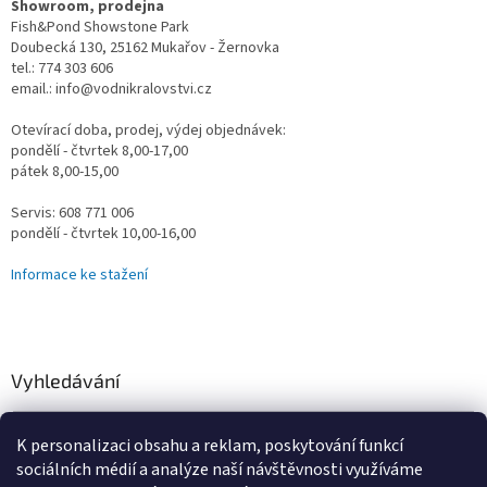
Showroom, prodejna
Fish&Pond Showstone Park
Doubecká 130, 25162 Mukařov - Žernovka
tel.: 774 303 606
email.: info@vodnikralovstvi.cz
Otevírací doba, prodej, výdej objednávek:
pondělí - čtvrtek 8,00-17,00
pátek 8,00-15,00
Servis: 608 771 006
pondělí - čtvrtek 10,00-16,00
Informace ke stažení
Vyhledávání
HLEDAT
K personalizaci obsahu a reklam, poskytování funkcí
sociálních médií a analýze naší návštěvnosti využíváme