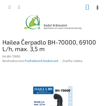
Přejít
NÁKUP
na
obsah
KOŠÍK
Hailea Čerpadlo BH-70000, 69100
L/h, max. 3,5 m
HA-BH-70000
Průměrné
Neohodnoceno
Podrobnosti hodnocení
Značka:
Hailea
hodnocení
produktu
je
0,0
z
5
hvězdiček.