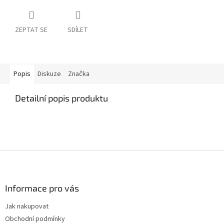
ZEPTAT SE
SDÍLET
Popis
Diskuze
Značka
Detailní popis produktu
Z
á
p
a
Informace pro vás
t
Jak nakupovat
í
Obchodní podmínky