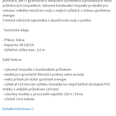
jezírkách, ale i v gravitačních filtračních systémech a proudových nebo
průtokových čerpadlech. Výkonné kontinuální čerpadlo je ideální pro
cirkulaci velkého množství vody v malých výškách s nízkou spotřebou
energie.
V letních měsících napomáha s okysličován vody v jezírku.
Technické údaje:
- Příkon: 540 w
- Kapacita: 69 100 l/h
- Výtlačná výška max.: 3,5 m
Další funkce:
- výkonné čerpadlo s kontinuálním průtokem
- ideální pro gravitační filtrační systémy nebo proudy
- velký průtok při nízké spotřebě energie
- výtlak Ø 110 mm (do výtlaku čerpadla lze vlepit běžně dostupné PVC
trubky s vnějším průměrem 110 mm)
- všechny modely s provozním napětím 230 V / 50 Hz
- včetně 10 m kabelu
Detailní informace