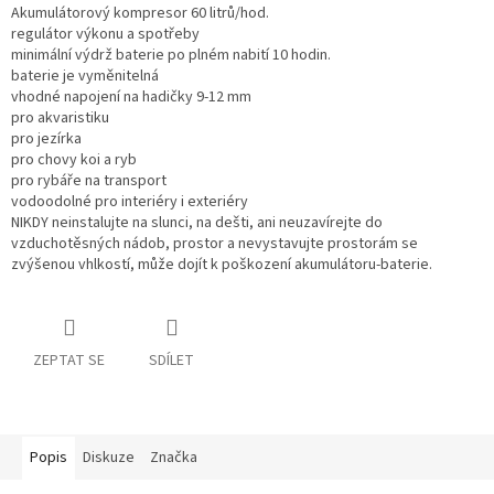
Akumulátorový kompresor 60 litrů/hod.
regulátor výkonu a spotřeby
minimální výdrž baterie po plném nabití 10 hodin.
baterie je vyměnitelná
vhodné napojení na hadičky 9-12 mm
pro akvaristiku
pro jezírka
pro chovy koi a ryb
pro rybáře na transport
vodoodolné pro interiéry i exteriéry
NIKDY neinstalujte na slunci, na dešti, ani neuzavírejte do
vzduchotěsných nádob, prostor a nevystavujte prostorám se
zvýšenou vhlkostí, může dojít k poškození akumulátoru-baterie.
ZEPTAT SE
SDÍLET
Popis
Diskuze
Značka