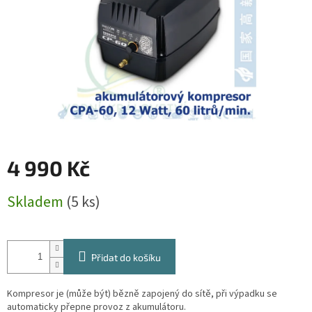
4 990 Kč
Měrná
Skladem
(5 ks)
cena:
Přidat do košíku
Kompresor je (může být) bězně zapojený do sítě, při výpadku se
automaticky přepne provoz z akumulátoru.