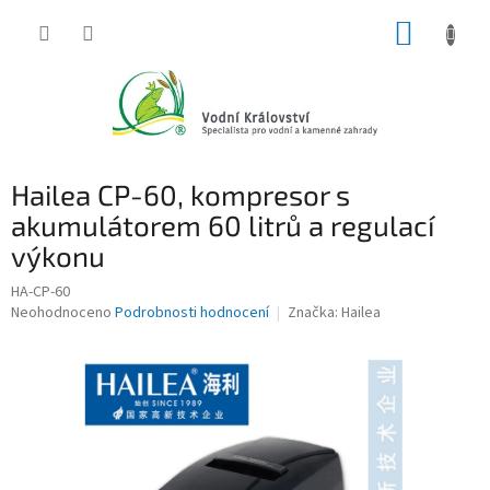
Přejít
NÁKUP
na
obsah
KOŠÍK
Hailea CP-60, kompresor s
akumulátorem 60 litrů a regulací
výkonu
HA-CP-60
Průměrné
Neohodnoceno
Podrobnosti hodnocení
Značka:
Hailea
hodnocení
produktu
je
0,0
z
5
hvězdiček.