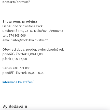
Kontaktní formulář
Showroom, prodejna
Fish&Pond Showstone Park
Doubecká 130, 25162 Mukařov - Žernovka
tel.: 774 303 606
email.: info@vodnikralovstvi.cz
Otevírací doba, prodej, výdej objednávek:
pondělí - čtvrtek 8,00-17,00
pátek 8,00-15,00
Servis: 608 771 006
pondělí - čtvrtek 10,00-16,00
Informace ke stažení
Vyhledávání