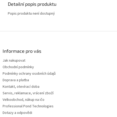
Detailní popis produktu
Popis produktu není dostupný
Z
á
p
a
Informace pro vás
t
Jak nakupovat
í
Obchodní podmínky
Podmínky ochrany osobních údajů
Doprava a platba
Kontakt, otevírací doba
Servis, reklamace, vrácení zboží
Velkoobchod, nákup na ičo
Professional Pond Technologies
Dotazy a odpovědi