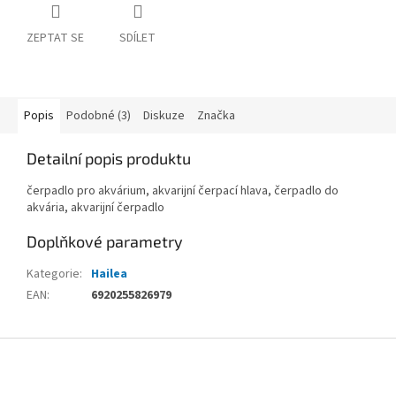
ZEPTAT SE
SDÍLET
Popis
Podobné (3)
Diskuze
Značka
Detailní popis produktu
čerpadlo pro akvárium, akvarijní čerpací hlava, čerpadlo do
akvária, akvarijní čerpadlo
Doplňkové parametry
Kategorie
:
Hailea
EAN
:
6920255826979
Z
á
p