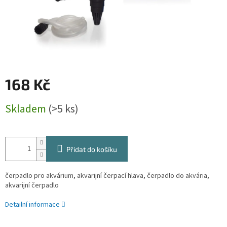
168 Kč
Měrná
Skladem
(>5 ks)
cena:
Přidat do košíku
čerpadlo pro akvárium, akvarijní čerpací hlava, čerpadlo do akvária,
akvarijní čerpadlo
Detailní informace