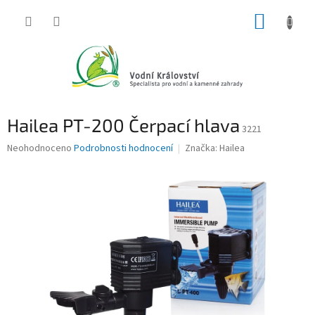
Přejít
NÁKUP
na
obsah
KOŠÍK
Hailea PT-200 Čerpací hlava
3221
Průměrné
Neohodnoceno
Podrobnosti hodnocení
Značka:
Hailea
hodnocení
produktu
je
0,0
z
5
hvězdiček.