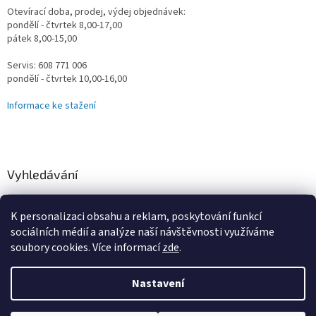
Otevírací doba, prodej, výdej objednávek:
pondělí - čtvrtek 8,00-17,00
pátek 8,00-15,00
Servis: 608 771 006
pondělí - čtvrtek 10,00-16,00
Informace ke stažení
Vyhledávání
HLEDAT
K personalizaci obsahu a reklam, poskytování funkcí
sociálních médií a analýze naší návštěvnosti využíváme
soubory cookies. Více informací
zde
.
Vytvořil Shoptet
Nastavení
Omlouváme se za určité komplikace s naším e-shopem, vzniklé
převodem na nový systém, vše řešíme a vyřešíme! Děkujeme za
Copyright 2026
Vodní Království
. Všechna práva vyhrazena.