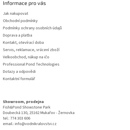
a
Informace pro vás
t
Jak nakupovat
í
Obchodní podmínky
Podmínky ochrany osobních údajů
Doprava a platba
Kontakt, otevírací doba
Servis, reklamace, vrácení zboží
Velkoobchod, nákup na ičo
Professional Pond Technologies
Dotazy a odpovědi
Kontaktní formulář
Showroom, prodejna
Fish&Pond Showstone Park
Doubecká 130, 25162 Mukařov - Žernovka
tel.: 774 303 606
email.: info@vodnikralovstvi.cz