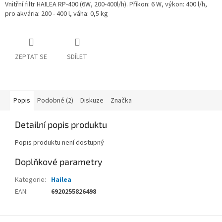
Vnitřní filtr HAILEA RP-400 (6W, 200-400l/h). Příkon: 6 W, výkon: 400 l/h,
pro akvária: 200 - 400 l, váha: 0,5 kg
ZEPTAT SE
SDÍLET
Popis
Podobné (2)
Diskuze
Značka
Detailní popis produktu
Popis produktu není dostupný
Doplňkové parametry
Kategorie
:
Hailea
EAN
:
6920255826498
Z