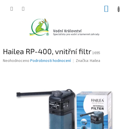
Přejít
NÁKUP
na
obsah
KOŠÍK
Hailea RP-400, vnitřní filtr
1695
Průměrné
Neohodnoceno
Podrobnosti hodnocení
Značka:
Hailea
hodnocení
produktu
je
0,0
z
5
hvězdiček.