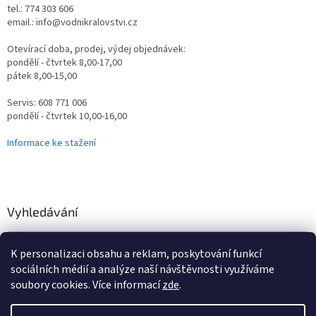
tel.: 774 303 606
email.: info@vodnikralovstvi.cz
Otevírací doba, prodej, výdej objednávek:
pondělí - čtvrtek 8,00-17,00
pátek 8,00-15,00
Servis: 608 771 006
pondělí - čtvrtek 10,00-16,00
Informace ke stažení
Vyhledávání
HLEDAT
K personalizaci obsahu a reklam, poskytování funkcí
sociálních médií a analýze naší návštěvnosti využíváme
soubory cookies. Více informací
zde
.
Vytvořil Shoptet