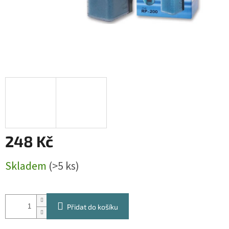
248 Kč
Měrná
Skladem
(>5 ks)
cena:
Přidat do košíku