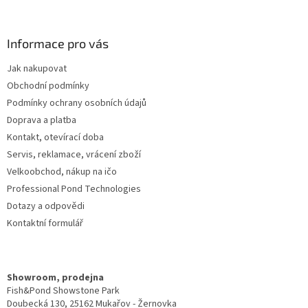
á
p
a
Informace pro vás
t
Jak nakupovat
í
Obchodní podmínky
Podmínky ochrany osobních údajů
Doprava a platba
Kontakt, otevírací doba
Servis, reklamace, vrácení zboží
Velkoobchod, nákup na ičo
Professional Pond Technologies
Dotazy a odpovědi
Kontaktní formulář
Showroom, prodejna
Fish&Pond Showstone Park
Doubecká 130, 25162 Mukařov - Žernovka