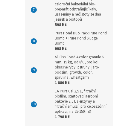
celoroční bakteriální bio-
preparát odstraňující kaly,
usazeniny a nečistoty ze dna
jezírek a biotopů
598 Kč
Pure Pond Duo Pack Pure Pond
Bomb + Pure Pond Sludge
Bomb
998 Kč
All Fish Food 4 color granule 6
mm, 15 kg, od 8°C, pro koi,
okrasné ryby, pstruhy, jaro-
podzim, growth, color,
spirulina, wheatgerm
1 880 Kč
EA Pure Gel 2,5 L, filtrační
biofilm, startovací aerobní
bakterie 2,5 L s enzymy a
filtrační emulzí, pro celosezónní
aplikaci, na 25-150 m3
1 798 Kč
Z