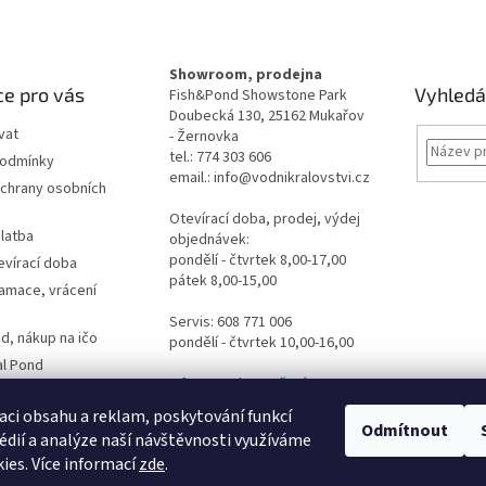
Showroom, prodejna
e pro vás
Vyhledá
Fish&Pond Showstone Park
Doubecká 130, 25162 Mukařov
vat
- Žernovka
tel.: 774 303 606
podmínky
email.: info@vodnikralovstvi.cz
chrany osobních
Otevírací doba, prodej, výdej
latba
objednávek:
pondělí - čtvrtek 8,00-17,00
evírací doba
pátek 8,00-15,00
lamace, vrácení
Servis: 608 771 006
d, nákup na ičo
pondělí - čtvrtek 10,00-16,00
al Pond
Informace ke stažení
es
dpovědi
aci obsahu a reklam, poskytování funkcí
Odmítnout
édií a analýze naší návštěvnosti využíváme
ormulář
ies. Více informací
zde
.