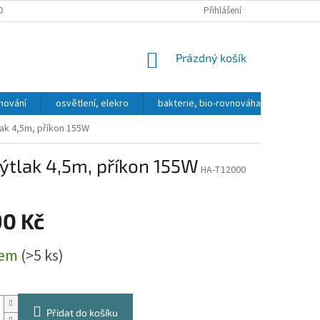
OBNÍCH ÚDAJŮ
DOPRAVA A PLATBA
KONTAKT, OTEVÍRACÍ DOBA
Přihlášení
NÁKUPNÍ
Prázdný košík
KOŠÍK
hování
osvětlení, elekro
bakterie, bio-rovnováha
přípra
lak 4,5m, příkon 155W
výtlak 4,5m, příkon 155W
HA-T12000
90 Kč
dem
(>5 ks)
Přidat do košíku