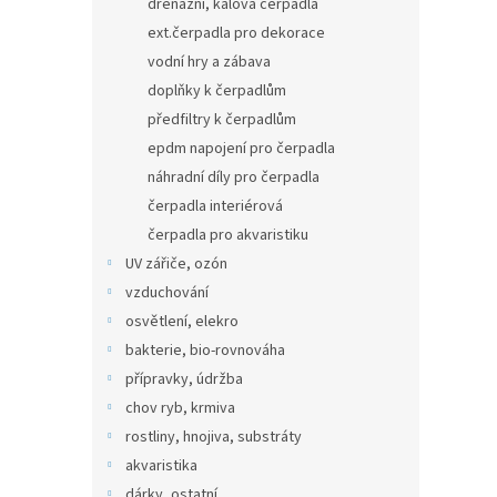
drenážní, kalová čerpadla
ext.čerpadla pro dekorace
vodní hry a zábava
doplňky k čerpadlům
předfiltry k čerpadlům
epdm napojení pro čerpadla
náhradní díly pro čerpadla
čerpadla interiérová
čerpadla pro akvaristiku
UV zářiče, ozón
vzduchování
osvětlení, elekro
bakterie, bio-rovnováha
přípravky, údržba
chov ryb, krmiva
rostliny, hnojiva, substráty
akvaristika
dárky, ostatní