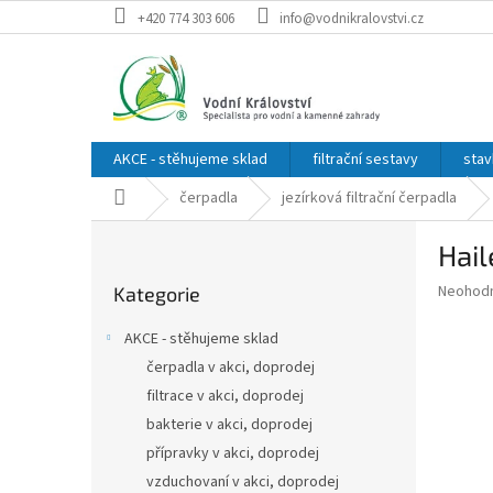
Přejít
+420 774 303 606
info@vodnikralovstvi.cz
na
obsah
AKCE - stěhujeme sklad
filtrační sestavy
stav
Domů
čerpadla
jezírková filtrační čerpadla
P
Hail
o
Přeskočit
s
Průměr
Neohod
Kategorie
kategorie
t
hodnoce
r
produkt
AKCE - stěhujeme sklad
a
je
čerpadla v akci, doprodej
0,0
n
z
filtrace v akci, doprodej
n
5
í
bakterie v akci, doprodej
hvězdič
p
přípravky v akci, doprodej
a
vzduchovaní v akci, doprodej