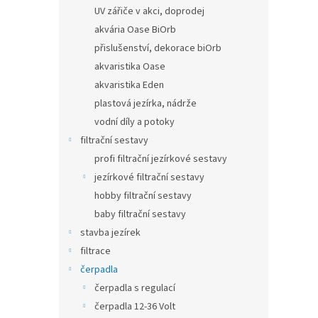
n
UV zářiče v akci, doprodej
e
akvária Oase BiOrb
l
přislušenství, dekorace biOrb
akvaristika Oase
akvaristika Eden
plastová jezírka, nádrže
vodní díly a potoky
filtrační sestavy
profi filtrační jezírkové sestavy
jezírkové filtrační sestavy
hobby filtrační sestavy
baby filtrační sestavy
stavba jezírek
filtrace
čerpadla
čerpadla s regulací
čerpadla 12-36 Volt