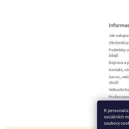
á
p
a
t
Informac
í
Jak nakupo
Obchodní 
Podmínky o
údajů
Doprava a p
Kontakt, ot
Servis, rek
zboží
Velkoobcho
Profession
Technologi
Dotazy a o
K personaliz
sociálních m
Kontaktní f
soubory cook