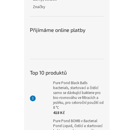
Značky
Přijímáme online platby
Top 10 produktů
Pure Pond Black Balls
bacterials, startovací a čistící
samo se dávkující bakterie pro
bio-rovnováhu ve filtracích a
jezírku, pro celoroční použití od
8 °C
418 Kč
Pure Pond BOMB v Bacterial
Pond Liquid, čistící a startovací