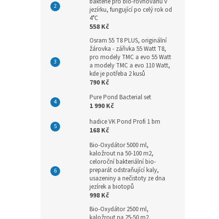
bakterie pro bio-rovnováhu v
jezírku, fungující po celý rok od
4°C
558 Kč
Osram 55 T8 PLUS, originální
žárovka - zářivka 55 Watt T8,
pro modely TMC a evo 55 Watt
a modely TMC a evo 110 Watt,
kde je potřeba 2 kusů
790 Kč
Pure Pond Bacterial set
1 990 Kč
hadice VK Pond Profi 1 bm
168 Kč
Bio-Oxydátor 5000 ml,
kaložrout na 50-100 m2,
celoroční bakteriální bio-
preparát odstraňující kaly,
usazeniny a nečistoty ze dna
jezírek a biotopů
998 Kč
Bio-Oxydátor 2500 ml,
kaložrout na 25-50 m2,