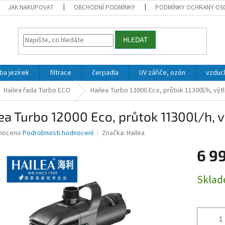
JAK NAKUPOVAT
OBCHODNÍ PODMÍNKY
PODMÍNKY OCHRANY OS
HLEDAT
ba jezírek
filtrace
čerpadla
UV zářiče, ozón
vzduc
Hailea řada Turbo ECO
Hailea Turbo 12000 Eco, průtok 11300l/h, výt
ea Turbo 12000 Eco, průtok 11300l/h, 
né
noceno
Podrobnosti hodnocení
Značka:
Hailea
ní
6 9
u
Měrná
Skla
cena:
ek.