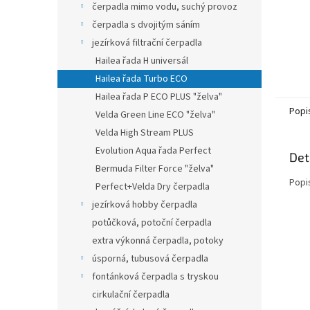
čerpadla mimo vodu, suchý provoz
čerpadla s dvojitým sáním
jezírková filtrační čerpadla
Hailea řada H universál
Hailea řada Turbo ECO
Hailea řada P ECO PLUS "želva"
Popi
Velda Green Line ECO "želva"
Velda High Stream PLUS
Evolution Aqua řada Perfect
Det
Bermuda Filter Force "želva"
Popi
Perfect+Velda Dry čerpadla
jezírková hobby čerpadla
potůčková, potoční čerpadla
extra výkonná čerpadla, potoky
úsporná, tubusová čerpadla
fontánková čerpadla s tryskou
cirkulační čerpadla