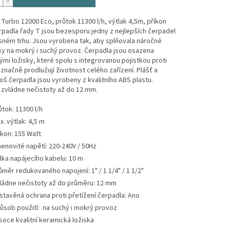
Turbo 12000 Eco, průtok 11300 l/h, výtlak 4,5m, příkon
padla řady T jsou bezesporu jedny z nejlepších čerpadel
sném trhu. Jsou vyrobena tak, aby splňovala náročné
y na mokrý i suchý provoz. Čerpadla jsou osazena
mi ložisky, které spolu s integrovanou pojistkou proti
 značně prodlužují životnost celého zařízení. Plášť a
 koš čerpadla jsou vyrobeny z kvalitního ABS plastu.
 zvládne nečistoty až do 12 mm.
ůtok: 11300 l/h
x. výtlak: 4,5 m
íkon: 155 Watt
enovité napětí: 220-240V / 50Hz
lka napájecího kabelu: 10 m
ůměr redukovaného napojení: 1" / 1 1/4" / 1 1/2"
ládne nečistoty až do průměru: 12 mm
stavěná ochrana proti přetížení čerpadla: Ano
ůsob použití: na suchý i mokrý provoz
soce kvalitní keramická ložiska