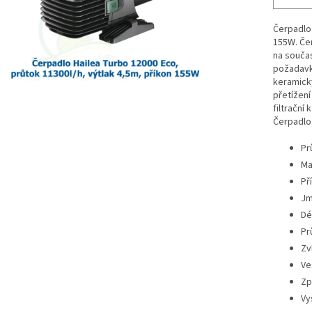
Čerpadlo 
155W. Čer
na souča
požadavk
keramický
přetížení
filtrační
Čerpadlo
Pr
Ma
Př
Jm
Dé
Pr
Zv
Ve
Zp
Vy