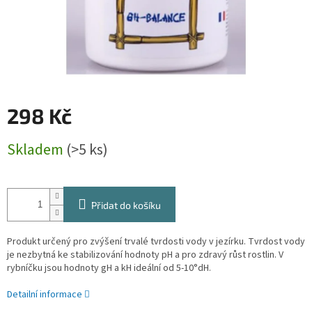
298 Kč
Měrná
Skladem
(>5 ks)
cena:
Přidat do košíku
Produkt určený pro zvýšení trvalé tvrdosti vody v jezírku. Tvrdost vody
je nezbytná ke stabilizování hodnoty pH a pro zdravý růst rostlin. V
rybníčku jsou hodnoty gH a kH ideální od 5-10°dH.
Detailní informace