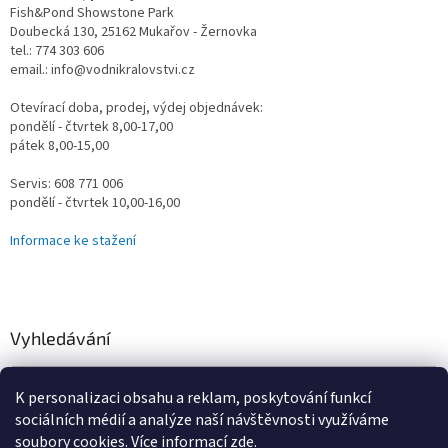
Fish&Pond Showstone Park
Doubecká 130, 25162 Mukařov - Žernovka
tel.: 774 303 606
email.: info@vodnikralovstvi.cz
Otevírací doba, prodej, výdej objednávek:
pondělí - čtvrtek 8,00-17,00
pátek 8,00-15,00
Servis: 608 771 006
pondělí - čtvrtek 10,00-16,00
Informace ke stažení
Vyhledávání
HLEDAT
K personalizaci obsahu a reklam, poskytování funkcí
sociálních médií a analýze naší návštěvnosti využíváme
soubory cookies. Více informací
zde
.