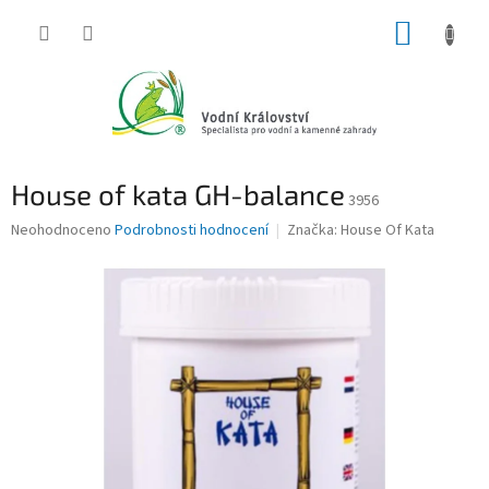
Přejít
NÁKUP
na
obsah
KOŠÍK
House of kata GH-balance
3956
Průměrné
Neohodnoceno
Podrobnosti hodnocení
Značka:
House Of Kata
hodnocení
produktu
je
0,0
z
5
hvězdiček.