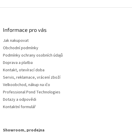
Z
á
p
a
Informace pro vás
t
Jak nakupovat
í
Obchodní podmínky
Podmínky ochrany osobních údajů
Doprava a platba
Kontakt, otevírací doba
Servis, reklamace, vrácení zboží
Velkoobchod, nákup na ičo
Professional Pond Technologies
Dotazy a odpovědi
Kontaktní formulář
Showroom, prodejna