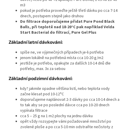
m3
pokud je potřeba proveďte ještě třetí dávku po cca 7-14
dnech, postupem stejně jako druhou
Do filtrace doporučujeme přidat Pure Pond Black
Balls, při teplotě nad 18-20°C pak napřiklad Velda
Start Bacterial do filtrací, Pure Gel Plus
Základní letní dávkování:
spíše ne, ve výjimečných případech je-li potřeba
jenom lokálně na potřebná místa cca 10-20 g/m2
jestliže je potřeba, opakujte za dalších 10-14 dnů dle
potřeby, max. 3x za sebou
Základní podzimní dávkování:
kdy? jakmile opadne většina listí, nebo teplota vody
začne klesat pod 10-12°C
doporučujeme naplánovat 2-3 dávky po cca 10-14 dnech a
to tak aby se po poslední dávce cca po 10-20 dnech
vypínala filtrace
cca 5 – 25 g na 1 m2 plochy na jednu dávku
opět vždy rozsypejte vámi požadované množství po
zvolené ploše a po cca 5-10 min odstraňte nečistoty z