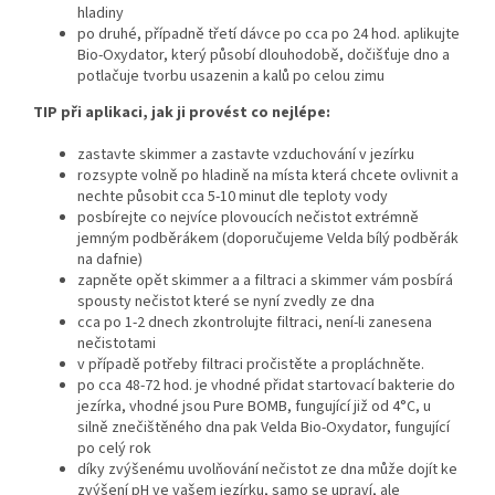
hladiny
po druhé, případně třetí dávce po cca po 24 hod. aplikujte
Bio-Oxydator, který působí dlouhodobě, dočišťuje dno a
potlačuje tvorbu usazenin a kalů po celou zimu
TIP při aplikaci, jak ji provést co nejlépe:
zastavte skimmer a zastavte vzduchování v jezírku
rozsypte volně po hladině na místa která chcete ovlivnit a
nechte působit cca 5-10 minut dle teploty vody
posbírejte co nejvíce plovoucích nečistot extrémně
jemným podběrákem (doporučujeme Velda bílý podběrák
na dafnie)
zapněte opět skimmer a a filtraci a skimmer vám posbírá
spousty nečistot které se nyní zvedly ze dna
cca po 1-2 dnech zkontrolujte filtraci, není-li zanesena
nečistotami
v případě potřeby filtraci pročistěte a propláchněte.
po cca 48-72 hod. je vhodné přidat startovací bakterie do
jezírka, vhodné jsou Pure BOMB, fungující již od 4°C, u
silně znečištěného dna pak Velda Bio-Oxydator, fungující
po celý rok
díky zvýšenému uvolňování nečistot ze dna může dojít ke
zvýšení pH ve vašem jezírku, samo se upraví, ale