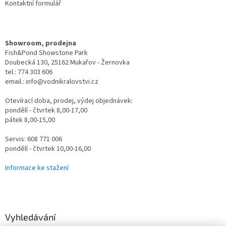
Kontaktní formulář
Showroom, prodejna
Fish&Pond Showstone Park
Doubecká 130, 25162 Mukařov - Žernovka
tel.: 774 303 606
email.: info@vodnikralovstvi.cz
Otevírací doba, prodej, výdej objednávek:
pondělí - čtvrtek 8,00-17,00
pátek 8,00-15,00
Servis: 608 771 006
pondělí - čtvrtek 10,00-16,00
Informace ke stažení
Vyhledávání