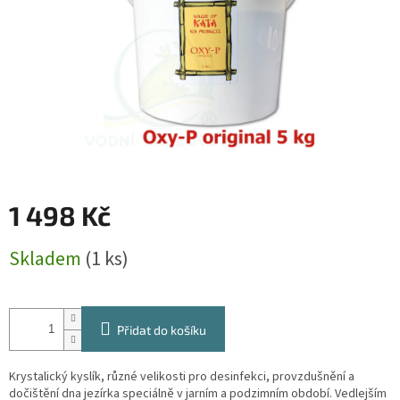
1 498 Kč
Měrná
Skladem
(1 ks)
cena:
Přidat do košíku
Krystalický kyslík, různé velikosti pro desinfekci, provzdušnění a
dočištění dna jezírka speciálně v jarním a podzimním období. Vedlejším