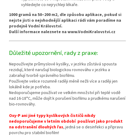
vyhledejte co nejrychleji lékaře.
1000 gramů na 50–200 m2, dle způsobu aplikace, pokud si
nejste jisti o nejvhodnější aplikaci rádi vám poradíme na
prodejně Vodní Království.
Další informace naleznete na www.VodniKralovstvi.cz
Důležité upozornění, rady z praxe:
Nepoužívejte průmyslové kyslíky, v jezírku zůstává spousta
rezidují, které narušují biologickou rovnováhu v jezírku a
zabraňují tvorbě správného biofilmu.
Používejte velice rozumně raději méně nežli více a raději jen
lokálně kde je potřeba.
Nedoporučujeme používat ve velkém množství při teplé vodě
nad 16-18°C, může dojít k porušení biofilmu a prudkému narušení
bio-rovnováhy.
Oxy-P ani jiné typy kyslíkových čističů nikdy
nedoporučujeme v letním období používat jako produkt
na odstranění dlouhých řas
, jedná se o desinfekci a připravu
povrchu pro stabilní biofilm!