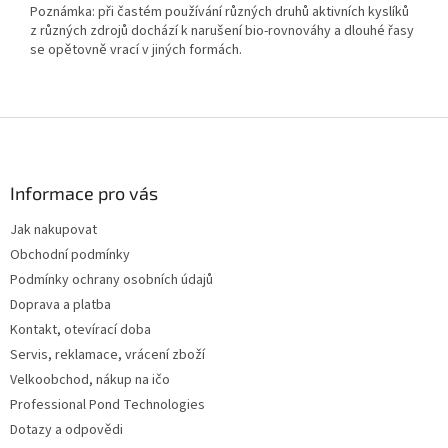
Poznámka: při častém používání různých druhů aktivních kyslíků
z různých zdrojů dochází k narušení bio-rovnováhy a dlouhé řasy
se opětovně vrací v jiných formách.
Z
á
p
a
Informace pro vás
t
Jak nakupovat
í
Obchodní podmínky
Podmínky ochrany osobních údajů
Doprava a platba
Kontakt, otevírací doba
Servis, reklamace, vrácení zboží
Velkoobchod, nákup na ičo
Professional Pond Technologies
Dotazy a odpovědi