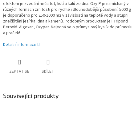
efektem je zvedání nečistot, listí a kalů ze dna. Oxy-P je namíchaný v
různých formách zrnitosti pro rychlé i dlouhodobější působení. 5000 g
je doporučeno pro 250-1000 m2 v závislosti na teplotě vody a stupni
znečištění jezírka, dna a kamenů. Podobným produktem je i Tripond
Peroxid. Algoxan, Oxyper. Nejedná se o průmyslový kyslík do průmyslu
a praček!
Detailní informace
ZEPTAT SE
SDÍLET
Související produkty