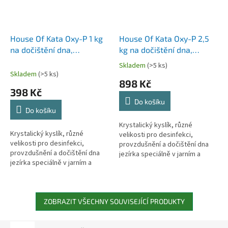
House Of Kata Oxy-P 1 kg
House Of Kata Oxy-P 2,5
na dočištění dna,
kg na dočištění dna,
desinfekci, podporu
desinfekci, podporu
Skladem
(>5 ks)
Průměrné
biofilmu po zimě, na 50-
biofilmu po zimě, na 125-
Skladem
(>5 ks)
hodnocení
898 Kč
200 m2
500 m2
produktu
398 Kč
je
Do košíku
5,0
Do košíku
z
5
Krystalický kyslík, různé
Krystalický kyslík, různé
hvězdiček.
velikosti pro desinfekci,
velikosti pro desinfekci,
provzdušnění a dočištění dna
provzdušnění a dočištění dna
jezírka speciálně v jarním a
jezírka speciálně v jarním a
podzimním období. Vedlejším
podzimním období. Vedlejším
efektem je zvedání nečistot,
efektem je zvedání nečistot,
listí a...
listí a...
ZOBRAZIT VŠECHNY SOUVISEJÍCÍ PRODUKTY