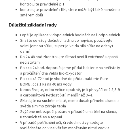
kontrolujte pravidelně pH
kontrolujte pravidelně i KH, které může být také narušeno
směrem dolů
Důležité základní rady
Lepší je aplikace v dopoledních hodinách než odpoledních
Snažte se vždy dočistit hladinu co nejvíce, používejte
velmi jemnou síťku, super je Velda bílá síťka na odchyt
dafnií
Do 24-48 hod zkontrolujte filtraci není-li extrémně ucpaná
nečistotami.
Po cca 24 hod. doporučujeme přidat bakterie na nečistoty
a pročištění dna Velda Bio-Oxydator
Po cca 48-72 hod je vhodné do přidat bakterie Pure
BOMB, cca 1 ks na 40 m3 vody
Nepoužívejte, nebo velice opatrně, je-li pH vyšší než 8,5-9
a carbonátová tvrdost (KH) menší než 3–4.
Skladujte na suchém místě, mimo dosah přímého slunce a
světla a mimo zdroje tepla
Zvýšené nebezpečí požáru v případě umístění na slunci,
u topných těles a topení
V případě potřísnění očí, či vdechnutí vyhledejte
vypláchněte co v největśím množstvím pitné vody a