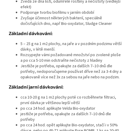
Zvedá ze dna listí, odumřelé rostliny a nečistoty (vedlejší
efekt)
Podporuje tvorbu biofilmu v jarním období
Zvyšuje účinnost některých bakterií, speciálně
dočisťujících dno, např Bio-oxydator, Sludge Cleaner
Základní dávkování:
5 – 25 g na 1 m2 plochy, na jaře a v pozdním podzimu větší
dávky, v létě menší.
Rozsypejte vámi požadované množství po zvolené ploše
a po cca 5-10 min odstraňte nečistoty z hladiny
Jestliže je potřeba, opakujte za dalších 7–10 dnů dle
potřeby, nedoporučujeme používat dříve než za 3-4 dny a
opakovaně více než 3x za sebou na jaře nebo na podzim.
Základní jarní dávkování:
cca 10-20 g na 1 m2 plochy poté co rozběhnete filtraci,
první dávka je většinou lepší větší
po cca 24 hod. aplikujte Velda Bio-oxydator
jestliže je potřeba, opakujte za dalších 7–10 dnů dle
potřeby
po cca 24 hod. opět aplikujte Bio-oxydator, stačí i v 50%
dávce, nebo po 48-72 aplikujte Pure BOMB, 1 ks na 20-40