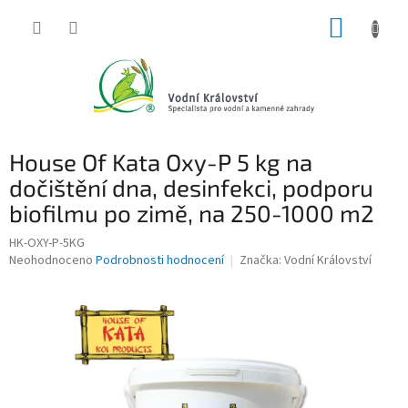
Přejít
NÁKUP
na
obsah
KOŠÍK
House Of Kata Oxy-P 5 kg na
dočištění dna, desinfekci, podporu
biofilmu po zimě, na 250-1000 m2
HK-OXY-P-5KG
Průměrné
Neohodnoceno
Podrobnosti hodnocení
Značka:
Vodní Království
hodnocení
produktu
je
0,0
z
5
hvězdiček.