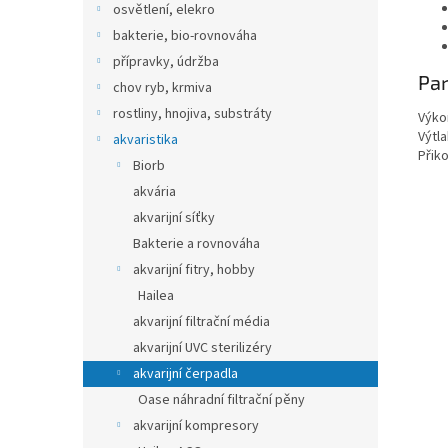
osvětlení, elekro
bakterie, bio-rovnováha
přípravky, údržba
Pa
chov ryb, krmiva
rostliny, hnojiva, substráty
Výko
Výtla
akvaristika
Přik
Biorb
akvária
akvarijní síťky
Bakterie a rovnováha
akvarijní fitry, hobby
Hailea
akvarijní filtrační média
akvarijní UVC sterilizéry
akvarijní čerpadla
Oase náhradní filtrační pěny
akvarijní kompresory