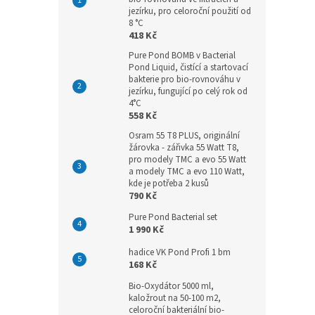
jezírku, pro celoroční použití od
8 °C
418 Kč
Pure Pond BOMB v Bacterial
Pond Liquid, čistící a startovací
bakterie pro bio-rovnováhu v
jezírku, fungující po celý rok od
4°C
558 Kč
Osram 55 T8 PLUS, originální
žárovka - zářivka 55 Watt T8,
pro modely TMC a evo 55 Watt
a modely TMC a evo 110 Watt,
kde je potřeba 2 kusů
790 Kč
Pure Pond Bacterial set
1 990 Kč
hadice VK Pond Profi 1 bm
168 Kč
Bio-Oxydátor 5000 ml,
kaložrout na 50-100 m2,
celoroční bakteriální bio-