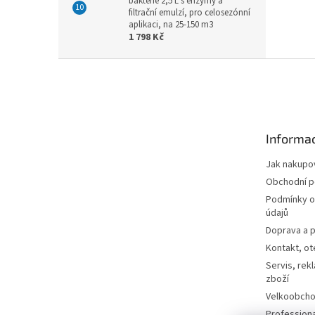
bakterie 2,5 L s enzymy a
filtrační emulzí, pro celosezónní
aplikaci, na 25-150 m3
1 798 Kč
Z
á
p
a
t
Informac
í
Jak nakupo
Obchodní 
Podmínky o
údajů
Doprava a p
Kontakt, ot
Servis, rek
zboží
Velkoobcho
Profession