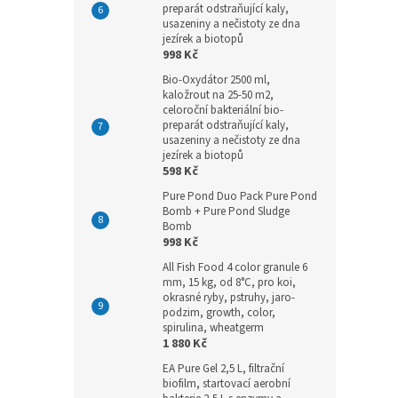
preparát odstraňující kaly,
usazeniny a nečistoty ze dna
jezírek a biotopů
998 Kč
Bio-Oxydátor 2500 ml,
kaložrout na 25-50 m2,
celoroční bakteriální bio-
preparát odstraňující kaly,
usazeniny a nečistoty ze dna
jezírek a biotopů
598 Kč
Pure Pond Duo Pack Pure Pond
Bomb + Pure Pond Sludge
Bomb
998 Kč
All Fish Food 4 color granule 6
mm, 15 kg, od 8°C, pro koi,
okrasné ryby, pstruhy, jaro-
podzim, growth, color,
spirulina, wheatgerm
1 880 Kč
EA Pure Gel 2,5 L, filtrační
biofilm, startovací aerobní