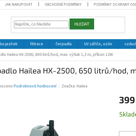
JAK NAKUPOVAT
OBCHODNÍ PODMÍNKY
PODMÍNKY OCHRANY OS
HLEDAT
ba jezírek
filtrace
čerpadla
UV zářiče, ozón
vzduc
dlo Hailea HX-2500, 650 litrů/hod, max. výtlak 1,3 m, příkon 12W
adlo Hailea HX-2500, 650 litrů/hod, m
né
noceno
Podrobnosti hodnocení
Značka:
Hailea
ní
399
u
Měrná
Skla
cena:
ek.