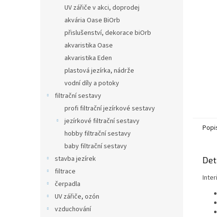
n
UV zářiče v akci, doprodej
e
akvária Oase BiOrb
l
přislušenství, dekorace biOrb
akvaristika Oase
akvaristika Eden
plastová jezírka, nádrže
vodní díly a potoky
filtrační sestavy
profi filtrační jezírkové sestavy
jezírkové filtrační sestavy
Popi
hobby filtrační sestavy
baby filtrační sestavy
stavba jezírek
Det
filtrace
Inter
čerpadla
UV zářiče, ozón
vzduchování