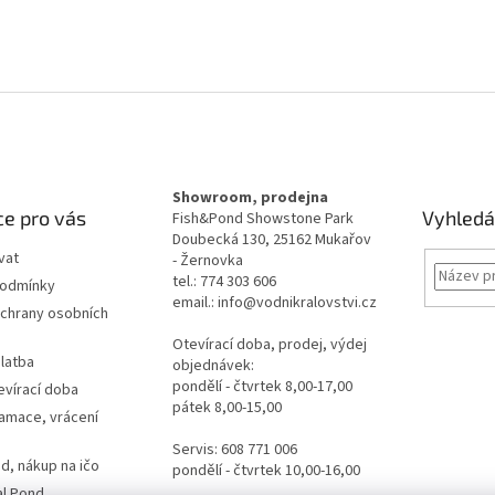
Showroom, prodejna
e pro vás
Vyhledá
Fish&Pond Showstone Park
Doubecká 130, 25162 Mukařov
vat
- Žernovka
tel.: 774 303 606
podmínky
email.: info@vodnikralovstvi.cz
chrany osobních
Otevírací doba, prodej, výdej
latba
objednávek:
pondělí - čtvrtek 8,00-17,00
evírací doba
pátek 8,00-15,00
lamace, vrácení
Servis: 608 771 006
d, nákup na ičo
pondělí - čtvrtek 10,00-16,00
al Pond