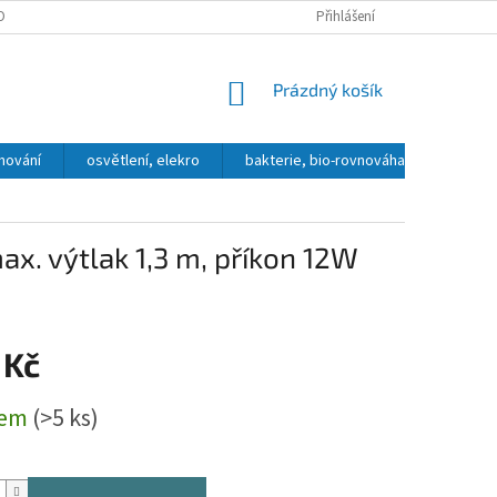
OBNÍCH ÚDAJŮ
DOPRAVA A PLATBA
KONTAKT, OTEVÍRACÍ DOBA
Přihlášení
NÁKUPNÍ
Prázdný košík
KOŠÍK
hování
osvětlení, elekro
bakterie, bio-rovnováha
přípra
ax. výtlak 1,3 m, příkon 12W
 Kč
dem
(>5 ks)