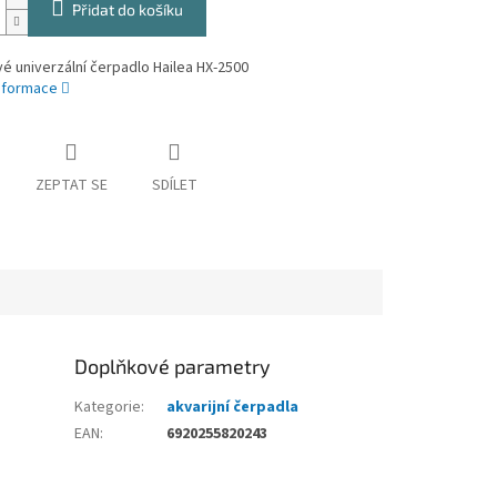
Přidat do košíku
vé univerzální čerpadlo Hailea HX-2500
informace
ZEPTAT SE
SDÍLET
Doplňkové parametry
Kategorie
:
akvarijní čerpadla
EAN
:
6920255820243