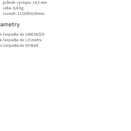
průměr výstupu: 14,5 mm
váha: 0,6 Kg
rozměr: 112X95X105mm
rametry
n čerpadla:
do 1000 litrů/h
k čerpadla:
do 1,5 metru
on čerpadla:
do 50 Watt