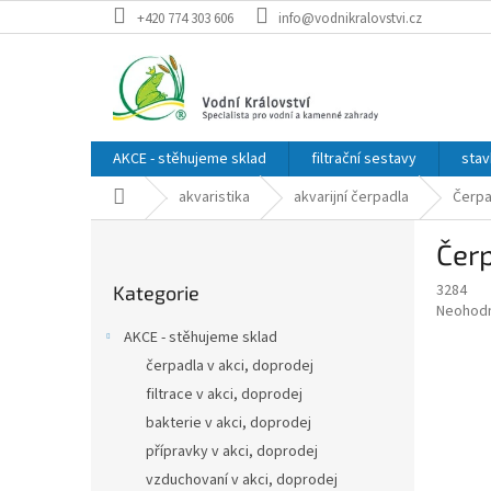
Přejít
+420 774 303 606
info@vodnikralovstvi.cz
na
obsah
AKCE - stěhujeme sklad
filtrační sestavy
stav
Domů
akvaristika
akvarijní čerpadla
Čerpa
P
Čerp
o
Přeskočit
s
3284
Kategorie
kategorie
t
Průměr
Neohod
r
hodnoce
AKCE - stěhujeme sklad
a
produkt
čerpadla v akci, doprodej
je
n
0,0
filtrace v akci, doprodej
n
z
í
bakterie v akci, doprodej
5
p
přípravky v akci, doprodej
hvězdič
a
vzduchovaní v akci, doprodej