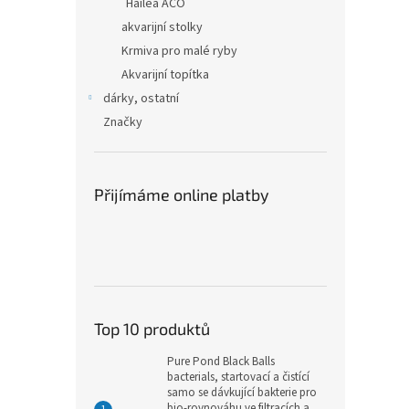
Hailea ACO
akvarijní stolky
Krmiva pro malé ryby
Akvarijní topítka
dárky, ostatní
Značky
Přijímáme online platby
Top 10 produktů
Pure Pond Black Balls
bacterials, startovací a čistící
samo se dávkující bakterie pro
bio-rovnováhu ve filtracích a