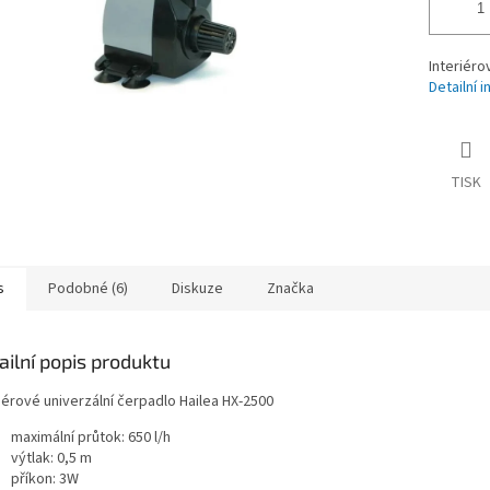
Interiéro
Detailní 
TISK
s
Podobné (6)
Diskuze
Značka
ailní popis produktu
iérové univerzální čerpadlo Hailea HX-2500
maximální průtok: 650 l/h
výtlak: 0,5 m
příkon: 3W