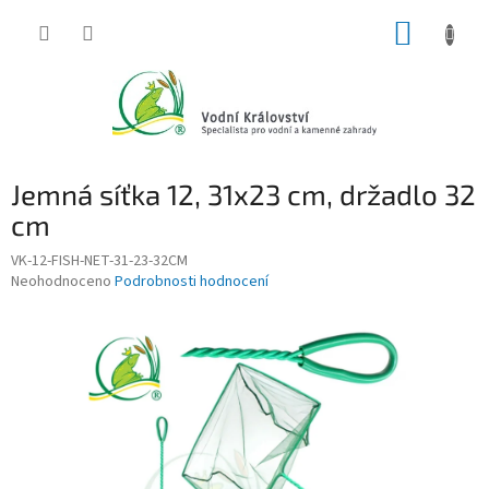
Přejít
NÁKUP
na
obsah
KOŠÍK
Jemná síťka 12, 31x23 cm, držadlo 32
cm
VK-12-FISH-NET-31-23-32CM
Průměrné
Neohodnoceno
Podrobnosti hodnocení
hodnocení
produktu
je
0,0
z
5
hvězdiček.