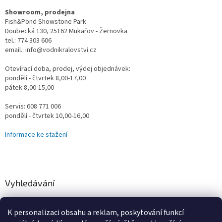
Showroom, prodejna
Fish&Pond Showstone Park
Doubecká 130, 25162 Mukařov - Žernovka
tel.: 774 303 606
email.: info@vodnikralovstvi.cz
Otevírací doba, prodej, výdej objednávek:
pondělí - čtvrtek 8,00-17,00
pátek 8,00-15,00
Servis: 608 771 006
pondělí - čtvrtek 10,00-16,00
Informace ke stažení
Vyhledávání
HLEDAT
K personalizaci obsahu a reklam, poskytování funkcí