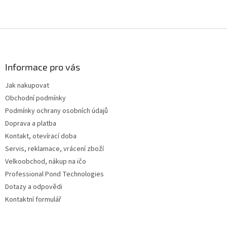
Z
á
p
a
Informace pro vás
t
Jak nakupovat
í
Obchodní podmínky
Podmínky ochrany osobních údajů
Doprava a platba
Kontakt, otevírací doba
Servis, reklamace, vrácení zboží
Velkoobchod, nákup na ičo
Professional Pond Technologies
Dotazy a odpovědi
Kontaktní formulář