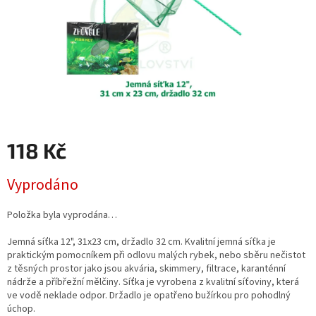
118 Kč
Měrná
Vyprodáno
cena:
Položka byla vyprodána…
Jemná síťka 12", 31x23 cm, držadlo 32 cm. Kvalitní jemná síťka je
praktickým pomocníkem při odlovu malých rybek, nebo sběru nečistot
z těsných prostor jako jsou akvária, skimmery, filtrace, karanténní
nádrže a příbřežní mělčiny. Síťka je vyrobena z kvalitní síťoviny, která
ve vodě neklade odpor. Držadlo je opatřeno bužírkou pro pohodlný
úchop.