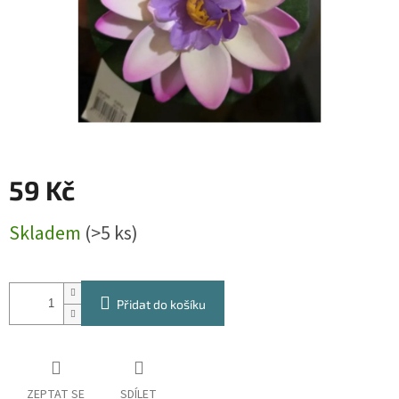
59 Kč
Měrná
Skladem
(>5 ks)
cena:
Přidat do košíku
ZEPTAT SE
SDÍLET