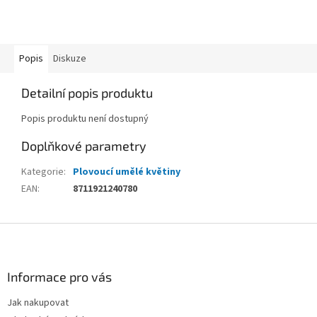
Popis
Diskuze
Detailní popis produktu
Popis produktu není dostupný
Doplňkové parametry
Kategorie
:
Plovoucí umělé květiny
EAN
:
8711921240780
Z
á
p
a
Informace pro vás
t
Jak nakupovat
í