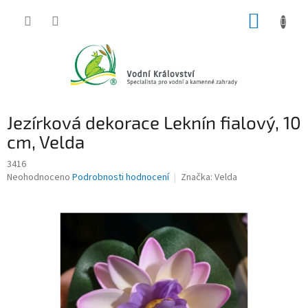
Přejít
NÁKUP
na
obsah
KOŠÍK
Jezírková dekorace Leknín fialový, 10
cm, Velda
3416
Průměrné
Neohodnoceno
Podrobnosti hodnocení
Značka:
Velda
hodnocení
produktu
je
0,0
z
5
hvězdiček.