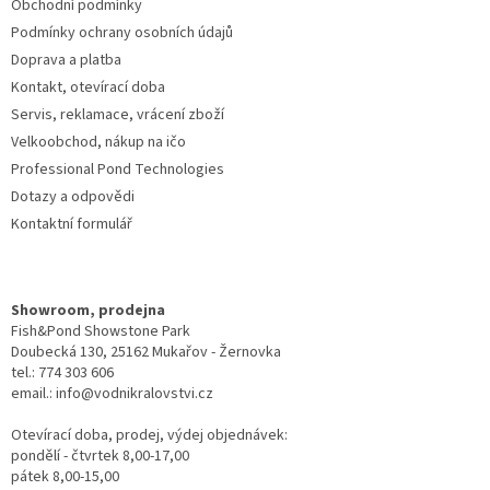
Obchodní podmínky
Podmínky ochrany osobních údajů
Doprava a platba
Kontakt, otevírací doba
Servis, reklamace, vrácení zboží
Velkoobchod, nákup na ičo
Professional Pond Technologies
Dotazy a odpovědi
Kontaktní formulář
Showroom, prodejna
Fish&Pond Showstone Park
Doubecká 130, 25162 Mukařov - Žernovka
tel.: 774 303 606
email.: info@vodnikralovstvi.cz
Otevírací doba, prodej, výdej objednávek:
pondělí - čtvrtek 8,00-17,00
pátek 8,00-15,00