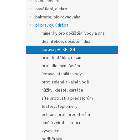
vzduchování
osvětlení, elekro
bakterie, bio-rovnováha
přípravky, údržba
minerály pro dočištění vody a dna
desinfekce, dočištění dna
úprava pH, KH, GH
profi fosfátům, řasám
proti dlouhým řasám
úprava, stabilita vody
proti zelené a kalné vodě
nůžky, kleště, kartáče
sítě proti listí a predátorům
testery, teploměry
ochrana proti predátorům
umělá zvířata a ptáci
vysavače
podběráky