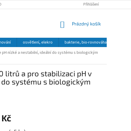
OBNÍCH ÚDAJŮ
DOPRAVA A PLATBA
KONTAKT, OTEVÍRACÍ DOBA
Přihlášení
NÁKUPNÍ
Prázdný košík
KOŠÍK
hování
osvětlení, elekro
bakterie, bio-rovnováha
přípra
 je pH nízké a nestabilní, ideální do systému s biologickým
litrů a pro stabilizaci pH v
lní do systému s biologickým
 Kč