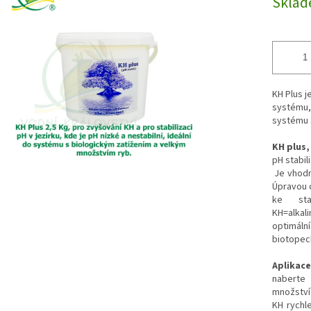
Skla
cena:
ek.
KH Plus j
systému, 
systému 
KH plus,
pH stabil
Je vhodný
Úpravou o
ke sta
KH=alkali
optimáln
biotopec
Aplikace
naberte
množství 
KH rychl