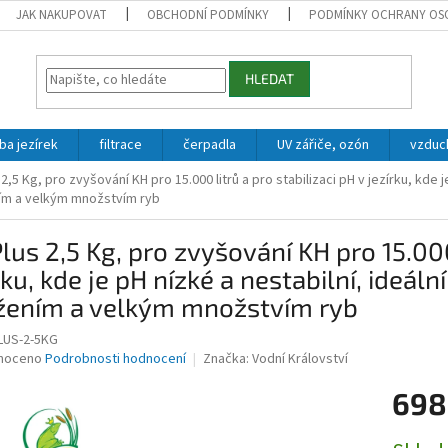
JAK NAKUPOVAT
OBCHODNÍ PODMÍNKY
PODMÍNKY OCHRANY OS
HLEDAT
ba jezírek
filtrace
čerpadla
UV zářiče, ozón
vzduc
2,5 Kg, pro zvyšování KH pro 15.000 litrů a pro stabilizaci pH v jezírku, kde
ím a velkým množstvím ryb
lus 2,5 Kg, pro zvyšování KH pro 15.000 
rku, kde je pH nízké a nestabilní, ideá
ížením a velkým množstvím ryb
LUS-2-5KG
né
noceno
Podrobnosti hodnocení
Značka:
Vodní Království
ní
698
u
Měrná