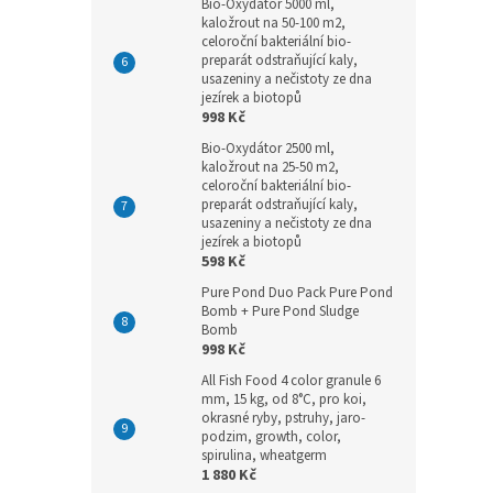
Bio-Oxydátor 5000 ml,
kaložrout na 50-100 m2,
celoroční bakteriální bio-
preparát odstraňující kaly,
usazeniny a nečistoty ze dna
jezírek a biotopů
998 Kč
Bio-Oxydátor 2500 ml,
kaložrout na 25-50 m2,
celoroční bakteriální bio-
preparát odstraňující kaly,
usazeniny a nečistoty ze dna
jezírek a biotopů
598 Kč
Pure Pond Duo Pack Pure Pond
Bomb + Pure Pond Sludge
Bomb
998 Kč
All Fish Food 4 color granule 6
mm, 15 kg, od 8°C, pro koi,
okrasné ryby, pstruhy, jaro-
podzim, growth, color,
spirulina, wheatgerm
1 880 Kč