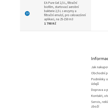
EA Pure Gel 2,5 L, filtrační
biofilm, startovací aerobní
bakterie 2,5 L s enzymy a
filtrační emulzí, pro celosezónní
aplikaci, na 25-150 m3
1 798 Kč
Z
á
p
a
t
Informac
í
Jak nakupo
Obchodní 
Podmínky o
údajů
Doprava a p
Kontakt, ot
Servis, rek
zboží