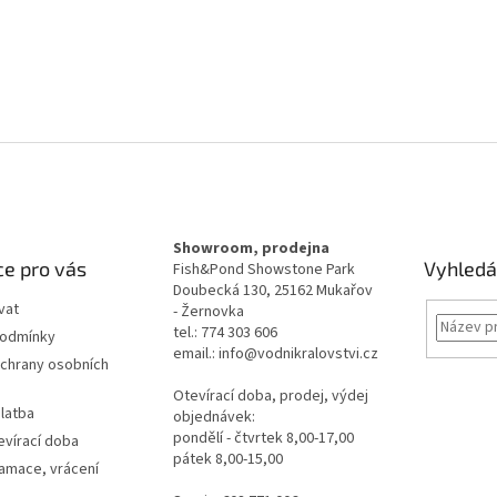
Showroom, prodejna
e pro vás
Vyhledá
Fish&Pond Showstone Park
Doubecká 130, 25162 Mukařov
vat
- Žernovka
tel.: 774 303 606
podmínky
email.: info@vodnikralovstvi.cz
chrany osobních
Otevírací doba, prodej, výdej
latba
objednávek:
pondělí - čtvrtek 8,00-17,00
evírací doba
pátek 8,00-15,00
lamace, vrácení