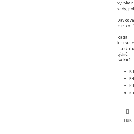
vyvolat n
vody, pok
Dávková
20m3 o 1
Rada:
k nastole
filtračn
týdnů.
Balení:
KH
KH
KH
KH
TISK