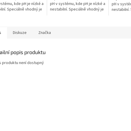
ystému, kde pH je nízké a
pH v systému, kde pH je nízké a
pH v systé
ilní. Speciálně vhodný je
nestabilní. Speciálně vhodný je
nestabilní.
stému s velkým
do systému s velkým
do systém
ickým zatížením a
biologickým zatížením a
biologický
...
velkým...
velkým...
s
Diskuze
Značka
ailní popis produktu
s produktu není dostupný