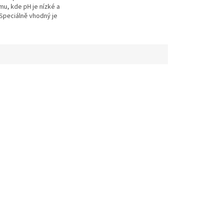
mu, kde pH je nízké a
 Speciálně vhodný je
u s velkým
m zatížením a