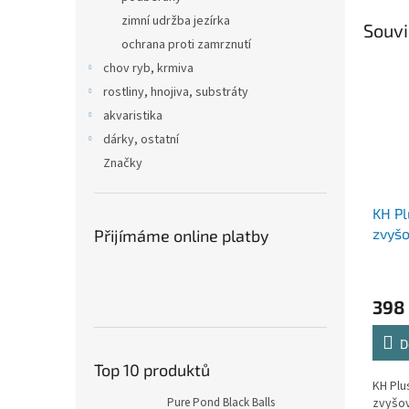
zimní udržba jezírka
Souvi
ochrana proti zamrznutí
chov ryb, krmiva
rostliny, hnojiva, substráty
akvaristika
dárky, ostatní
Značky
KH Pl
zvyšo
Přijímáme online platby
litrů 
jezír
nesta
398
systé
zatíž
D
množ
Top 10 produktů
KH Plu
Pure Pond Black Balls
zvyšov