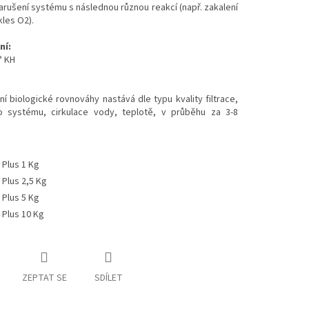
arušení systému s následnou různou reakcí (např. zakalení
les O2).
ní:
° KH
ní biologické rovnováhy nastává dle typu kvality filtrace,
ího systému, cirkulace vody, teplotě, v průběhu za 3-8
 Plus 1 Kg
 Plus 2,5 Kg
 Plus 5 Kg
 Plus 10 Kg
ZEPTAT SE
SDÍLET