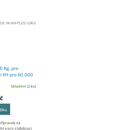
ód:
VK-KH-PLUS-10KG
0 Kg, pro
í KH pro 60.000
o stabilizaci pH v
Skladem
(2 ks)
kde je pH nízké a
í, ideální do
č
s biologickým
m a velkým
šíku
m ryb
přípravek na
H a pro stabilizaci