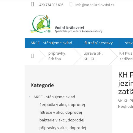
Přejít
+420 774 303 606
info@vodnikralovstvi.cz
na
obsah
AKCE - stěhujeme sklad
filtrační sestavy
stav
přípravky,
úprava pH,
KH Plus 
Domů
údržba
KH, GH
zatížen
P
KH P
o
Přeskočit
s
jezí
Kategorie
kategorie
t
zat
r
AKCE - stěhujeme sklad
a
VK-KH-P
čerpadla v akci, doprodej
Průměr
Neohod
n
hodnoce
filtrace v akci, doprodej
n
produkt
í
bakterie v akci, doprodej
je
p
přípravky v akci, doprodej
0,0