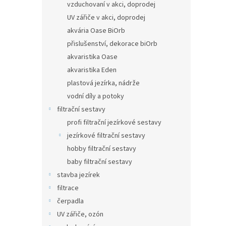
a
z
vzduchovaní v akci, doprodej
n
5
UV zářiče v akci, doprodej
hvězdič
e
akvária Oase BiOrb
l
přislušenství, dekorace biOrb
akvaristika Oase
akvaristika Eden
plastová jezírka, nádrže
vodní díly a potoky
filtrační sestavy
profi filtrační jezírkové sestavy
jezírkové filtrační sestavy
hobby filtrační sestavy
baby filtrační sestavy
stavba jezírek
filtrace
čerpadla
UV zářiče, ozón