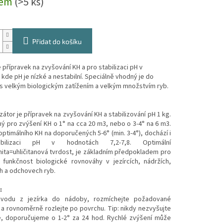
dem
(>5 ks)
Přidat do košíku
e přípravek na zvyšování KH a pro stabilizaci pH v
kde pH je nízké a nestabilní. Speciálně vhodný je do
s velkým biologickým zatížením a velkým množstvím ryb.
izátor je přípravek na zvyšování KH a stabilizování pH 1 kg.
 pro zvýšení KH o 1° na cca 20 m3, nebo o 3-4° na 6 m3.
ptimálního KH na doporučených 5-6° (min. 3-4°), dochází i
bilizaci pH v hodnotách 7,2-7,8. Optimální
nita=uhličitanová tvrdost, je základním předpokladem pro
í funkčnost biologické rovnováhy v jezírcích, nádržích,
h a odchovech ryb.
:
 vodu z jezírka do nádoby, rozmíchejte požadované
a rovnoměrně rozlejte po povrchu. Tip: nikdy nezvyšujte
e, doporučujeme o 1-2° za 24 hod. Rychlé zvýšení může