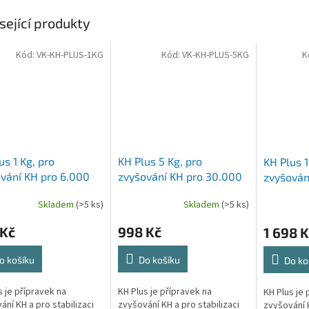
sející produkty
Kód:
VK-KH-PLUS-1KG
Kód:
VK-KH-PLUS-5KG
K
us 1 Kg, pro
KH Plus 5 Kg, pro
KH Plus 1
vání KH pro 6.000
zvyšování KH pro 30.000
zvyšován
a pro stabilizaci pH v
litrů a pro stabilizaci pH v
litrů a pr
Skladem
(>5 ks)
Skladem
(>5 ks)
ku, kde je pH nízké a
jezírku, kde je pH nízké a
jezírku, 
bilní, ideální do
nestabilní, ideální do
nestabiln
 Kč
998 Kč
1 698 K
mu s biologickým
systému s biologickým
systému 
ením a velkým
zatížením a velkým
zatížení
o košíku
Do košíku
Do ko
stvím ryb
množstvím ryb
množství
s je přípravek na
KH Plus je přípravek na
KH Plus je 
ání KH a pro stabilizaci
zvyšování KH a pro stabilizaci
zvyšování K