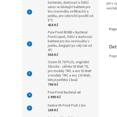
bacterials, startovací a čistící
pH v s
samo se dávkující bakterie pro
nestab
bio-rovnováhu ve filtracích a
do sy
jezírku, pro celoroční použití od
biolog
8 °C
velkým
418 Kč
Popi
Pure Pond BOMB v Bacterial
Pond Liquid, čistící a startovací
bakterie pro bio-rovnováhu v
jezírku, fungující po celý rok od
Det
4°C
558 Kč
Popi
Osram 55 T8 PLUS, originální
žárovka - zářivka 55 Watt T8,
pro modely TMC a evo 55 Watt
a modely TMC a evo 110 Watt,
kde je potřeba 2 kusů
790 Kč
Pure Pond Bacterial set
1 990 Kč
hadice VK Pond Profi 1 bm
168 Kč