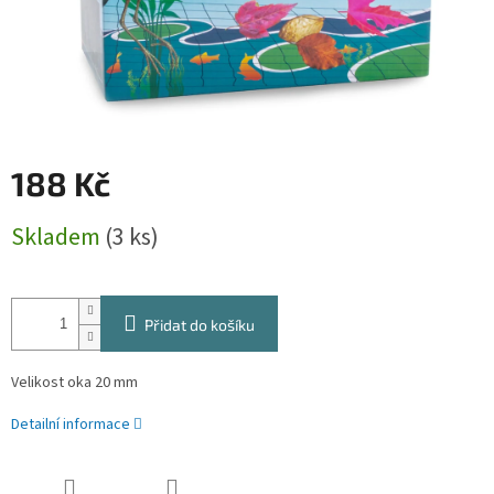
188 Kč
Měrná
Skladem
(3 ks)
cena:
Přidat do košíku
Velikost oka 20 mm
Detailní informace