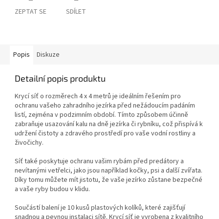
ZEPTAT SE
SDÍLET
Popis
Diskuze
Detailní popis produktu
Krycí síť o rozměrech 4 x 4 metrů je ideálním řešením pro
ochranu vašeho zahradního jezírka před nežádoucím padáním
listí, zejména v podzimním období. Tímto způsobem účinně
zabraňuje usazování kalu na dně jezírka či rybníku, což přispívá k
udržení čistoty a zdravého prostředí pro vaše vodní rostliny a
živočichy.
Síť také poskytuje ochranu vašim rybám před predátory a
nevítanými vetřelci, jako jsou například kočky, psi a další zvířata.
Díky tomu můžete mít jistotu, že vaše jezírko zůstane bezpečné
a vaše ryby budou v klidu.
Součástí balení je 10 kusů plastových kolíků, které zajišťují
snadnou a pevnou instalaci sítě. Krycí síť je vyrobena z kvalitního