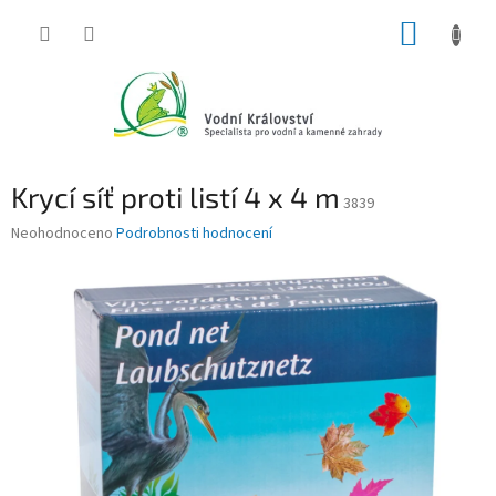
Přejít
NÁKUP
na
obsah
KOŠÍK
Krycí síť proti listí 4 x 4 m
3839
Průměrné
Neohodnoceno
Podrobnosti hodnocení
hodnocení
produktu
je
0,0
z
5
hvězdiček.