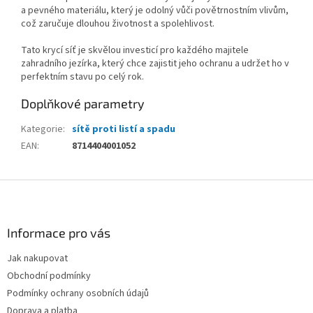
a pevného materiálu, který je odolný vůči povětrnostním vlivům,
což zaručuje dlouhou životnost a spolehlivost.
Tato krycí síť je skvělou investicí pro každého majitele
zahradního jezírka, který chce zajistit jeho ochranu a udržet ho v
perfektním stavu po celý rok.
Doplňkové parametry
Kategorie
:
sítě proti listí a spadu
EAN
:
8714404001052
Z
á
p
a
Informace pro vás
t
Jak nakupovat
í
Obchodní podmínky
Podmínky ochrany osobních údajů
Doprava a platba