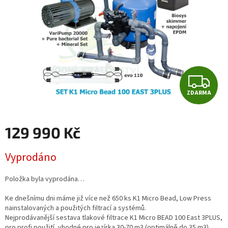
Z
ZDARMA
D
A
129 990 Kč
R
Měrná
Vyprodáno
cena:
M
Položka byla vyprodána…
A
Ke dnešnímu dni máme již více než 650 ks K1 Micro Bead, Low Press
nainstalovaných a použitých filtrací a systémů.
Nejprodávanější sestava tlakové filtrace K1 Micro BEAD 100 East 3PLUS,
pro profi použití, vhodné pro jezírka 30-70 m3 (optimálně do 35 m3).