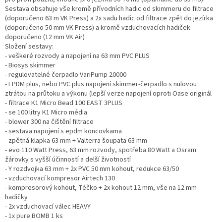
Sestava obsahuje vše kromě přívodních hadic od skimmeru do filtrace
(doporučeno 63 m VK Press) a 2x sadu hadic od filtrace zpět do jezírka
(doporučeno 50 mm VK Press) a kromě vzduchovacích hadiček
doporučeno (12 mm VK Air)
Složení sestavy:
- veškeré rozvody a napojení na 63 mm PVC PLUS
- Biosys skimmer
- regulovatelné čerpadlo VariPump 20000
- EPDM plus, nebo PVC plus napojení skimmer-čerpadlo s nulovou
ztrátou na průtoku a výkonu (lepší verze napojení oproti Oase originál
- filtrace K1 Micro Bead 100 EAST 3PLUS
- se 100 litry K1 Micro média
- blower 300 na čištění filtrace
- sestava napojení s epdm koncovkama
- zpětná klapka 63 mm + Valterra šoupata 63 mm
- evo 110 Watt Press, 63 mm rozvody, spotřeba 80 Watt a Osram
žárovky s vyšší účinností a delší životností
- Y rozdvojka 63 mm + 2x PVC 50 mm kohout, redukce 63/50
- vzduchovací kompresor Airtech 130
- kompresorový kohout, Téčko + 2x kohout 12 mm, vše na 12 mm
hadičky
- 2x vzduchovací válec HEAVY
- 1x pure BOMB 1 ks