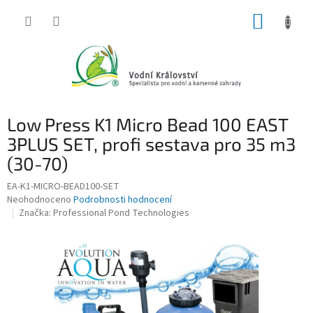
Přejít
NÁKUP
na
obsah
KOŠÍK
Low Press K1 Micro Bead 100 EAST
3PLUS SET, profi sestava pro 35 m3
(30-70)
EA-K1-MICRO-BEAD100-SET
Průměrné
Neohodnoceno
Podrobnosti hodnocení
hodnocení
Značka:
Professional Pond Technologies
produktu
je
0,0
z
5
hvězdiček.