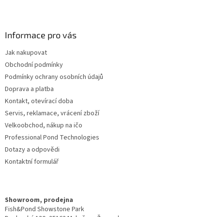
Z
á
p
a
Informace pro vás
t
Jak nakupovat
í
Obchodní podmínky
Podmínky ochrany osobních údajů
Doprava a platba
Kontakt, otevírací doba
Servis, reklamace, vrácení zboží
Velkoobchod, nákup na ičo
Professional Pond Technologies
Dotazy a odpovědi
Kontaktní formulář
Showroom, prodejna
Fish&Pond Showstone Park