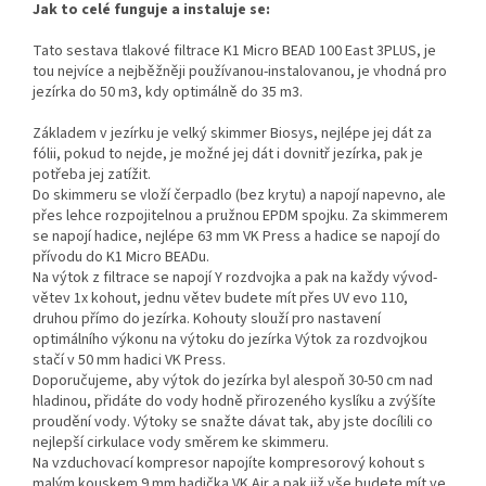
Jak to celé funguje a instaluje se:
Tato sestava tlakové filtrace K1 Micro BEAD 100 East 3PLUS, je
tou nejvíce a nejběžněji používanou-instalovanou, je vhodná pro
jezírka do 50 m3, kdy optimálně do 35 m3.
Základem v jezírku je velký skimmer Biosys, nejlépe jej dát za
fólii, pokud to nejde, je možné jej dát i dovnitř jezírka, pak je
potřeba jej zatížit.
Do skimmeru se vloží čerpadlo (bez krytu) a napojí napevno, ale
přes lehce rozpojitelnou a pružnou EPDM spojku. Za skimmerem
se napojí hadice, nejlépe 63 mm VK Press a hadice se napojí do
přívodu do K1 Micro BEADu.
Na výtok z filtrace se napojí Y rozdvojka a pak na každy vývod-
větev 1x kohout, jednu větev budete mít přes UV evo 110,
druhou přímo do jezírka. Kohouty slouží pro nastavení
optimálního výkonu na výtoku do jezírka Výtok za rozdvojkou
stačí v 50 mm hadici VK Press.
Doporučujeme, aby výtok do jezírka byl alespoň 30-50 cm nad
hladinou, přidáte do vody hodně přirozeného kyslíku a zvýšíte
proudění vody. Výtoky se snažte dávat tak, aby jste docílili co
nejlepší cirkulace vody směrem ke skimmeru.
Na vzduchovací kompresor napojíte kompresorový kohout s
malým kouskem 9 mm hadička VK Air a pak již vše budete mít ve