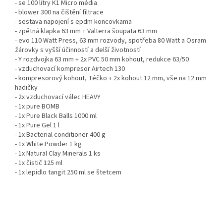
- se 100 litry K1 Micro média
- blower 300 na čištění filtrace
- sestava napojení s epdm koncovkama
- zpětná klapka 63 mm + Valterra šoupata 63 mm
- evo 110 Watt Press, 63 mm rozvody, spotřeba 80 Watt a Osram
žárovky s vyšší účinností a delší životností
- Y rozdvojka 63 mm + 2x PVC 50 mm kohout, redukce 63/50
- vzduchovací kompresor Airtech 130
- kompresorový kohout, Téčko + 2x kohout 12 mm, vše na 12 mm
hadičky
- 2x vzduchovací válec HEAVY
- 1x pure BOMB
- 1x Pure Black Balls 1000 ml
- 1x Pure Gel 1 l
- 1x Bacterial conditioner 400 g
- 1x White Powder 1 kg
- 1x Natural Clay Minerals 1 ks
- 1x čistič 125 ml
- 1x lepidlo tangit 250 ml se štetcem