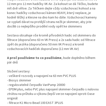
12 mm pro 12 mm hadičky VK Air. Za kohout se dá Téčko, budete
mít dvě větve. Za Téčkem dejte vždy vzduchovací kohout a na
konec hadičky vzduchovací kámen HEAVY, který neplave, je
hodně těžký a klesne na dno kam ho dáte. Vzduchovací kameny
se vyplatí dávat na protější stranu nežli je skimmer, aby jste
docílili co nejlepšího prodění vody opět ke skimmeru
Sestava obsahuje vše kromě přívodních hadic od skimmeru do
filtrace (doporučeno 63 m VK Press) a 2x sadu hadic od filtrace
zpět do jezírka (doporučeno 50 mm VK Press) a kromě
vzduchovacích hadiček doporučeno (12 mm VK Air)
A proč používáme to co používáme
, bude doplněno během
pár dnů
Složení sestavy:
- veškeré rozvody a napojení na 63 mm PVC PLUS
- Biosys skimmer
- regulovatelné čerpadlo VariPump 20000
- EPDM plus, nebo PVC plus napojení skimmer-čerpadlo s nulovou
ztrátou na průtoku a výkonu (lepší verze napojení oproti Oase
originál
- filtrace K1 Micro Bead 100 EAST 3PLUS