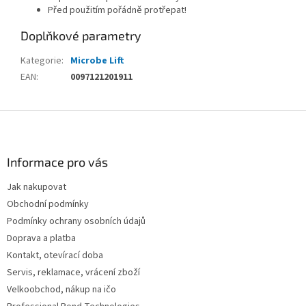
Před použitím pořádně protřepat!
Doplňkové parametry
Kategorie
:
Microbe Lift
EAN
:
0097121201911
Z
á
p
a
Informace pro vás
t
Jak nakupovat
í
Obchodní podmínky
Podmínky ochrany osobních údajů
Doprava a platba
Kontakt, otevírací doba
Servis, reklamace, vrácení zboží
Velkoobchod, nákup na ičo