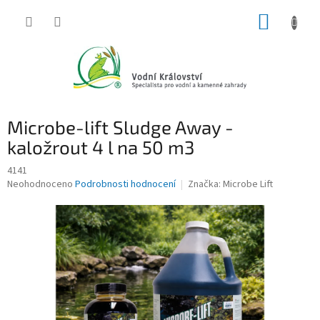
Přejít
NÁKUP
na
obsah
KOŠÍK
Microbe-lift Sludge Away -
kaložrout 4 l na 50 m3
4141
Průměrné
Neohodnoceno
Podrobnosti hodnocení
Značka:
Microbe Lift
hodnocení
produktu
je
0,0
z
5
hvězdiček.