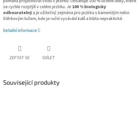
pomáhá projasňovat vodu v jezírku. Obsahuje 100 % účinné látky, které
se rychle rozptýlí v celém jezírku. Je
100 % biologicky
odbouratelný
a je užitečný zejména pro jezírka s kamenitým nebo
štěrkovým ložem, kde je ruční vysávání kalů a bláta nepraktické.
Detailní informace
ZEPTAT SE
SDÍLET
Související produkty