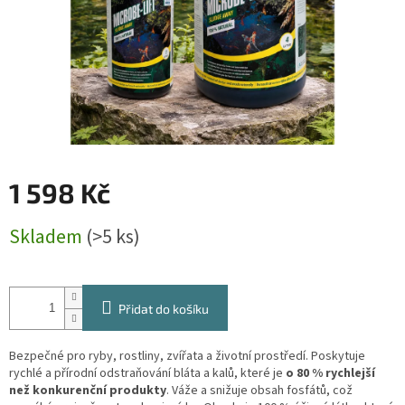
1 598 Kč
Měrná
Skladem
(>5 ks)
cena:
Přidat do košíku
Bezpečné pro ryby, rostliny, zvířata a životní prostředí. Poskytuje
rychlé a přírodní odstraňování bláta a kalů, které je
o 80 % rychlejší
než konkurenční produkty
. Váže a snižuje obsah fosfátů, což