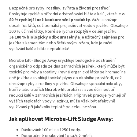
Bezpečné pro ryby, rostliny, zvířata a životní prostředí.
Poskytuje rychlé a přírodní odstraňování bláta a kalů, které je
o
80 % rychlejší než konkurenční produkty
. Váže a snižuje
obsah fosfátů, což pomáhá projasňovat vodu v jezírku. Obsahuje
100 % účinné látky, které se rychle rozptýlí v celém jezírku.
Je
100 % biologicky odbouratelný
a je užitečný zejména pro
jezírka s kamenitým nebo štěrkovým ložem, kde je ruční
vysávání kalů a bláta nepraktické.
Microbe Lift - Sludge Away urychluje biologické odstranění
organického odpadu ze dna zahradních jezírek, který může být
toxický pro ryby a rostliny. Pevné organické látky se hromadí na
dně jezírka a uvolňují toxické plyny do okolního prostředí, což
ohrožuje ryby a rostliny v jezírku. Obsahuje speciální mikroby,
kteří v laboratořích Microbe-lift prokázali svou účinnost při
redukci kalů v zahradních jezírkách. Přípravek pracuje rychleji při
vyšších teplotách vody v jezírku, může však být efektivně
využívaný při jakékoliv teplotě po celou sezónu.
Jak aplikovat Microbe-Lift Sludge Away:
Dávkování: 100 ml na 1250 l vody.
Doporučené opakování 1x každý měsíc.