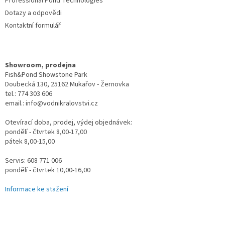
Professional Pond Technologies
Dotazy a odpovědi
Kontaktní formulář
Showroom, prodejna
Fish&Pond Showstone Park
Doubecká 130, 25162 Mukařov - Žernovka
tel.: 774 303 606
email.: info@vodnikralovstvi.cz
Otevírací doba, prodej, výdej objednávek:
pondělí - čtvrtek 8,00-17,00
pátek 8,00-15,00
Servis: 608 771 006
pondělí - čtvrtek 10,00-16,00
Informace ke stažení