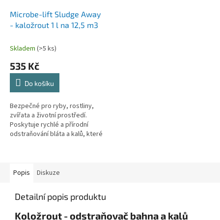
Microbe-lift Sludge Away
- kaložrout 1 l na 12,5 m3
Skladem
(>5 ks)
535 Kč
Do košíku
Bezpečné pro ryby, rostliny,
zvířata a životní prostředí.
Poskytuje rychlé a přírodní
odstraňování bláta a kalů, které
je o 80 % rychlejší než
konkurenční produkty. Váže a...
Popis
Diskuze
Detailní popis produktu
Koložrout - odstraňovač bahna a kalů