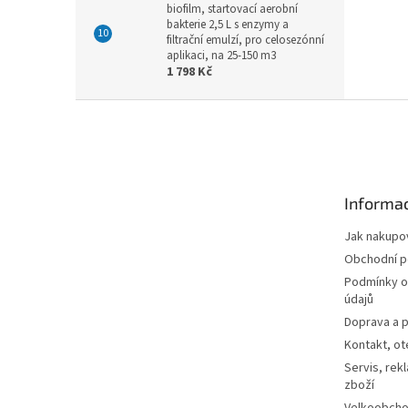
biofilm, startovací aerobní
bakterie 2,5 L s enzymy a
filtrační emulzí, pro celosezónní
aplikaci, na 25-150 m3
1 798 Kč
Z
á
p
a
t
Informac
í
Jak nakupo
Obchodní 
Podmínky o
údajů
Doprava a p
Kontakt, ot
Servis, rek
zboží