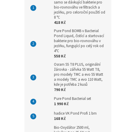
samo se dávkující bakterie pro
bio-rovnováhu ve filtracích a
jezírku, pro celoroční použití od
8 °C
418 Kč
Pure Pond BOMB v Bacterial
Pond Liquid, čistící a startovací
bakterie pro bio-rovnováhu v
jezírku, fungující po celý rok od
4°C
558 Kč
Osram 55 T8 PLUS, originální
žárovka - zářivka 55 Watt T8,
pro modely TMC a evo 55 Watt
a modely TMC a evo 110 Watt,
kde je potřeba 2 kusů
790 Kč
Pure Pond Bacterial set
1 990 Kč
hadice VK Pond Profi 1 bm
168 Kč
Bio-Oxydátor 2500 ml,