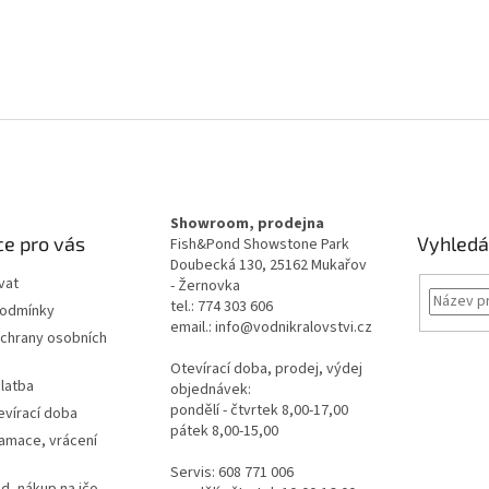
Showroom, prodejna
e pro vás
Vyhledá
Fish&Pond Showstone Park
Doubecká 130, 25162 Mukařov
vat
- Žernovka
tel.: 774 303 606
podmínky
email.: info@vodnikralovstvi.cz
chrany osobních
Otevírací doba, prodej, výdej
latba
objednávek:
pondělí - čtvrtek 8,00-17,00
evírací doba
pátek 8,00-15,00
lamace, vrácení
Servis: 608 771 006