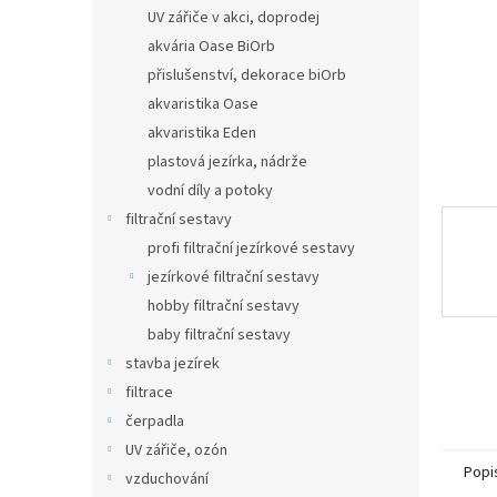
n
UV zářiče v akci, doprodej
e
akvária Oase BiOrb
l
přislušenství, dekorace biOrb
akvaristika Oase
akvaristika Eden
plastová jezírka, nádrže
vodní díly a potoky
filtrační sestavy
profi filtrační jezírkové sestavy
jezírkové filtrační sestavy
hobby filtrační sestavy
baby filtrační sestavy
stavba jezírek
filtrace
čerpadla
UV zářiče, ozón
Popi
vzduchování