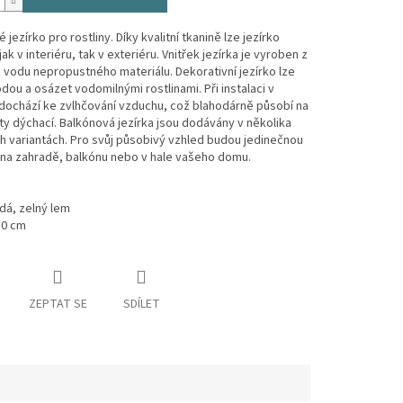
jezírko pro rostliny. Díky kvalitní tkanině lze jezírko
ak v interiéru, tak v exteriéru. Vnitřek jezírka je vyroben z
o vodu nepropustného materiálu. Dekorativní jezírko lze
odou a osázet vodomilnými rostlinami. Při instalaci v
 dochází ke zvlhčování vzduchu, což blahodárně působí na
ty dýchací. Balkónová jezírka jsou dodávány v několika
 variantách. Pro svůj působivý vzhled budou jedinečnou
 na zahradě, balkónu nebo v hale vašeho domu.
dá, zelný lem
30 cm
ZEPTAT SE
SDÍLET