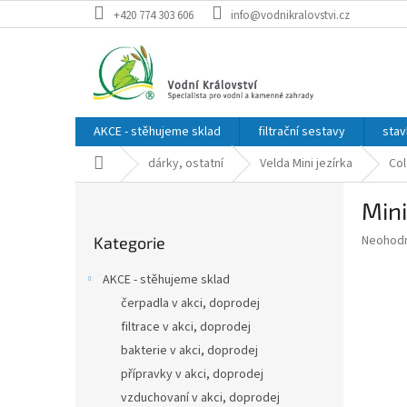
Přejít
+420 774 303 606
info@vodnikralovstvi.cz
na
obsah
AKCE - stěhujeme sklad
filtrační sestavy
stav
Domů
dárky, ostatní
Velda Mini jezírka
Col
P
Mini
o
Přeskočit
s
Průměr
Neohod
Kategorie
kategorie
t
hodnoce
r
produkt
AKCE - stěhujeme sklad
a
je
čerpadla v akci, doprodej
0,0
n
z
filtrace v akci, doprodej
n
5
í
bakterie v akci, doprodej
hvězdič
p
přípravky v akci, doprodej
a
vzduchovaní v akci, doprodej