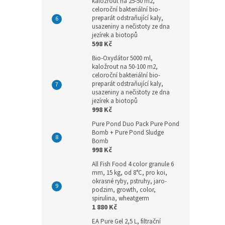
kaložrout na 25-50 m2,
celoroční bakteriální bio-
preparát odstraňující kaly,
usazeniny a nečistoty ze dna
jezírek a biotopů
598 Kč
Bio-Oxydátor 5000 ml,
kaložrout na 50-100 m2,
celoroční bakteriální bio-
preparát odstraňující kaly,
usazeniny a nečistoty ze dna
jezírek a biotopů
998 Kč
Pure Pond Duo Pack Pure Pond
Bomb + Pure Pond Sludge
Bomb
998 Kč
All Fish Food 4 color granule 6
mm, 15 kg, od 8°C, pro koi,
okrasné ryby, pstruhy, jaro-
podzim, growth, color,
spirulina, wheatgerm
1 880 Kč
EA Pure Gel 2,5 L, filtrační