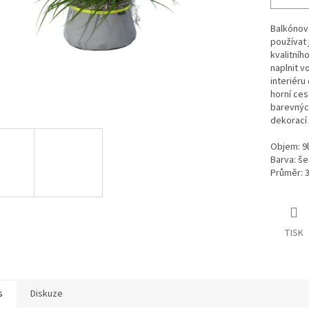
Balkónové 
používat j
kvalitníh
naplnit v
interiéru
horní ces
barevných
dekorací
Objem: 9l
Barva: še
Průměr: 
TISK
s
Diskuze