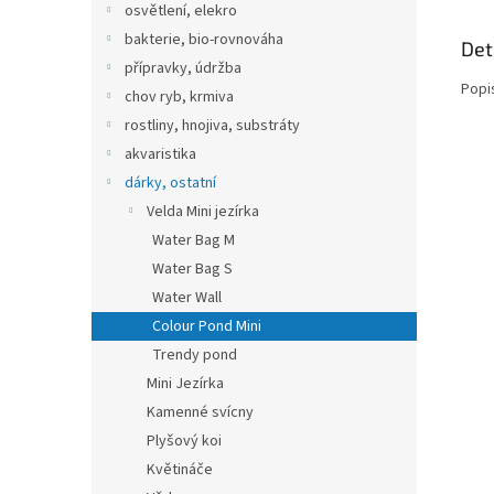
osvětlení, elekro
bakterie, bio-rovnováha
Det
přípravky, údržba
Popi
chov ryb, krmiva
rostliny, hnojiva, substráty
akvaristika
dárky, ostatní
Velda Mini jezírka
Water Bag M
Water Bag S
Water Wall
Colour Pond Mini
Trendy pond
Mini Jezírka
Kamenné svícny
Plyšový koi
Květináče