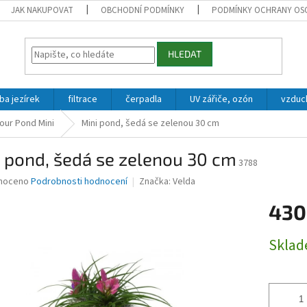
JAK NAKUPOVAT
OBCHODNÍ PODMÍNKY
PODMÍNKY OCHRANY OS
HLEDAT
ba jezírek
filtrace
čerpadla
UV zářiče, ozón
vzduc
our Pond Mini
Mini pond, šedá se zelenou 30 cm
 pond, šedá se zelenou 30 cm
3788
né
noceno
Podrobnosti hodnocení
Značka:
Velda
ní
430
u
Měrná
Skla
cena:
ek.