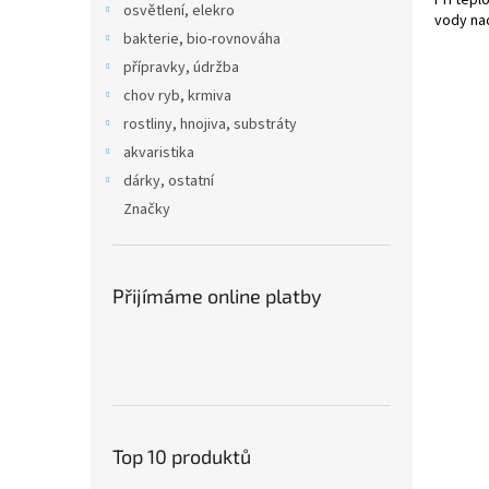
osvětlení, elekro
vody nad
bakterie, bio-rovnováha
přípravky, údržba
chov ryb, krmiva
rostliny, hnojiva, substráty
akvaristika
dárky, ostatní
Značky
Přijímáme online platby
Top 10 produktů