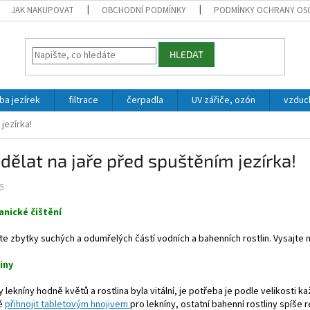
JAK NAKUPOVAT
OBCHODNÍ PODMÍNKY
PODMÍNKY OCHRANY OS
HLEDAT
ba jezírek
filtrace
čerpadla
UV zářiče, ozón
vzduc
jezírka!
dělat na jaře před spuštěním jezírka!
6
anické čištění
e zbytky suchých a odumřelých částí vodních a bahenních rostlin. Vysajte
liny
 lekníny hodně květů a rostlina byla vitální, je potřeba je podle velikosti
ě
přihnojit tabletovým hnojivem
pro lekníny, ostatní bahenní rostliny spíše 