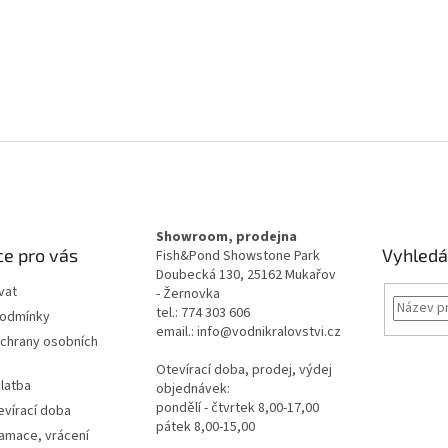
Showroom, prodejna
e pro vás
Vyhledá
Fish&Pond Showstone Park
Doubecká 130, 25162 Mukařov
vat
- Žernovka
tel.: 774 303 606
podmínky
email.: info@vodnikralovstvi.cz
chrany osobních
Otevírací doba, prodej, výdej
latba
objednávek:
pondělí - čtvrtek 8,00-17,00
evírací doba
pátek 8,00-15,00
lamace, vrácení