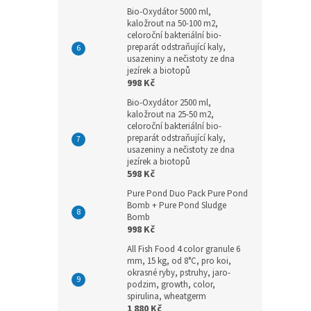
Bio-Oxydátor 5000 ml,
kaložrout na 50-100 m2,
celoroční bakteriální bio-
preparát odstraňující kaly,
usazeniny a nečistoty ze dna
jezírek a biotopů
998 Kč
Bio-Oxydátor 2500 ml,
kaložrout na 25-50 m2,
celoroční bakteriální bio-
preparát odstraňující kaly,
usazeniny a nečistoty ze dna
jezírek a biotopů
598 Kč
Pure Pond Duo Pack Pure Pond
Bomb + Pure Pond Sludge
Bomb
998 Kč
All Fish Food 4 color granule 6
mm, 15 kg, od 8°C, pro koi,
okrasné ryby, pstruhy, jaro-
podzim, growth, color,
spirulina, wheatgerm
1 880 Kč