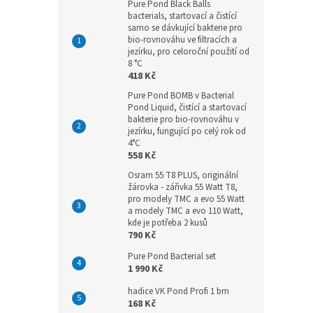
Pure Pond Black Balls
bacterials, startovací a čistící
samo se dávkující bakterie pro
bio-rovnováhu ve filtracích a
jezírku, pro celoroční použití od
8 °C
418 Kč
Pure Pond BOMB v Bacterial
Pond Liquid, čistící a startovací
bakterie pro bio-rovnováhu v
jezírku, fungující po celý rok od
4°C
558 Kč
Osram 55 T8 PLUS, originální
žárovka - zářivka 55 Watt T8,
pro modely TMC a evo 55 Watt
a modely TMC a evo 110 Watt,
kde je potřeba 2 kusů
790 Kč
Pure Pond Bacterial set
1 990 Kč
hadice VK Pond Profi 1 bm
168 Kč