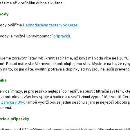
 sázíme až v průběhu dubna a května.
 vody
vody ověříme i
jednoduchým testem od Oase.
 vody je možné upravit pomocí
přípravků.
ujeme zdravotní stav ryb, krmit začínáme, až když má voda více než 10 °C
lné. Pokud máte starší krmivo, zkontrolujte jeho stav. Myslete na to, že ryb
 na to, co jim dáte. Kvalitní potrava a doplňky stravy jsou nejlepší preven
nika
hrozí mrazy, je pro jezírko nejlepší co nejdříve spustit filtrační systém, 
 zkontrolovat všechny spoje a hadice a uzavřít zimní vypouštěcí ventil. Če
.
Zářivka v UV-C
lampě vydrží pouze jednu sezónu a jaro je nejlepší období 
zelená.
erie a přípravky
otě vody nad 5 °C můžeme aplikovat
startovací bakterie.
Přípravky proti
vlá