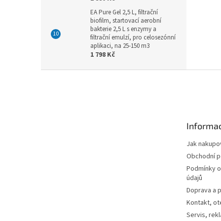
EA Pure Gel 2,5 L, filtrační
biofilm, startovací aerobní
bakterie 2,5 L s enzymy a
filtrační emulzí, pro celosezónní
aplikaci, na 25-150 m3
1 798 Kč
Z
á
p
a
t
Informac
í
Jak nakupo
Obchodní 
Podmínky o
údajů
Doprava a p
Kontakt, ot
Servis, rek