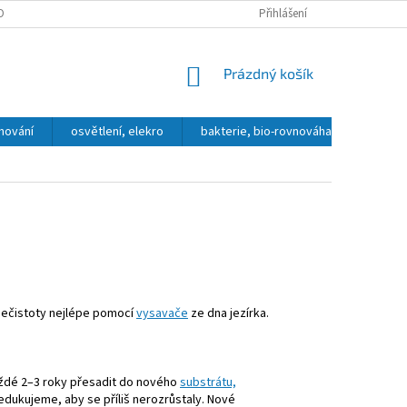
OBNÍCH ÚDAJŮ
DOPRAVA A PLATBA
KONTAKT, OTEVÍRACÍ DOBA
Přihlášení
NÁKUPNÍ
Prázdný košík
KOŠÍK
hování
osvětlení, elekro
bakterie, bio-rovnováha
přípra
 nečistoty nejlépe pomocí
vysavače
ze dna jezírka.
 každé 2–3 roky přesadit do nového
substrátu,
redukujeme, aby se příliš nerozrůstaly. Nové