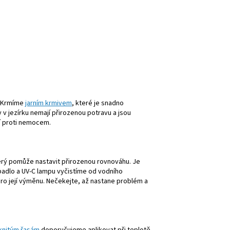
. Krmíme
jarním krmivem
, které je snadno
y v jezírku nemají přirozenou potravu a jsou
cí proti nemocem.
který pomůže nastavit přirozenou rovnováhu. Je
rpadlo a UV-C lampu vyčistíme od vodního
pro její výměnu. Nečekejte, až nastane problém a
knitým řasám
doporučujeme aplikovat při teplotě