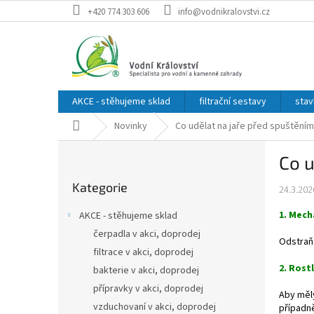
Přejít
+420 774 303 606
info@vodnikralovstvi.cz
na
obsah
AKCE - stěhujeme sklad
filtrační sestavy
stav
Domů
Novinky
Co udělat na jaře před spuštěním 
P
Co u
o
Přeskočit
s
Kategorie
kategorie
24.3.202
t
r
1. Mech
AKCE - stěhujeme sklad
a
čerpadla v akci, doprodej
n
Odstraňt
filtrace v akci, doprodej
n
2. Rost
í
bakterie v akci, doprodej
p
přípravky v akci, doprodej
Aby měly
a
vzduchovaní v akci, doprodej
případn