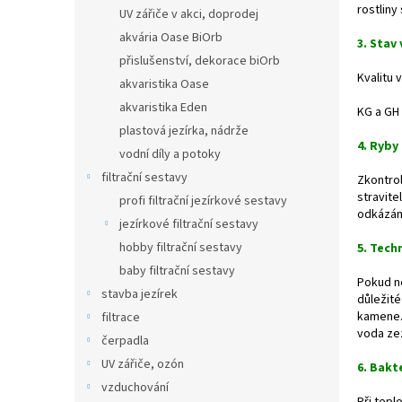
n
rostliny
UV zářiče v akci, doprodej
e
akvária Oase BiOrb
l
3. Stav
přislušenství, dekorace biOrb
Kvalitu 
akvaristika Oase
akvaristika Eden
KG a GH
plastová jezírka, nádrže
4. Ryby
vodní díly a potoky
filtrační sestavy
Zkontrol
stravite
profi filtrační jezírkové sestavy
odkázány
jezírkové filtrační sestavy
hobby filtrační sestavy
5. Tech
baby filtrační sestavy
Pokud ne
stavba jezírek
důležité
kamene
filtrace
voda ze
čerpadla
UV zářiče, ozón
6. Bakt
vzduchování
Při tepl