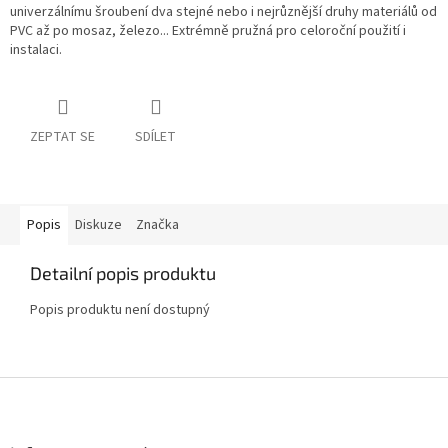
univerzálnímu šroubení dva stejné nebo i nejrůznější druhy materiálů od
PVC až po mosaz, železo... Extrémně pružná pro celoroční použití i
instalaci.
ZEPTAT SE
SDÍLET
Popis
Diskuze
Značka
Detailní popis produktu
Popis produktu není dostupný
Z
á
p