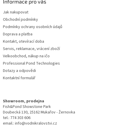
a
Informace pro vás
t
Jak nakupovat
í
Obchodní podmínky
Podmínky ochrany osobních údajů
Doprava a platba
Kontakt, otevírací doba
Servis, reklamace, vrácení zboží
Velkoobchod, nákup na ičo
Professional Pond Technologies
Dotazy a odpovědi
Kontaktní formulář
Showroom, prodejna
Fish&Pond Showstone Park
Doubecká 130, 25162 Mukařov - Žernovka
tel.: 774 303 606
email.: info@vodnikralovstvi.cz