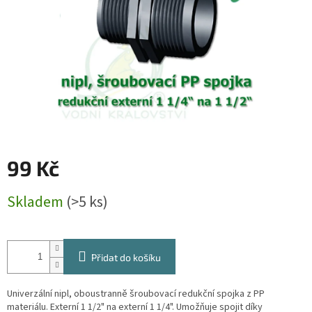
99 Kč
Měrná
Skladem
(>5 ks)
cena:
Přidat do košíku
Univerzální nipl, oboustranně šroubovací redukční spojka z PP
materiálu. Externí 1 1/2" na externí 1 1/4". Umožňuje spojit díky