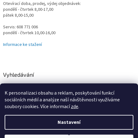
Otevírací doba, prodej, výdej objednávek:
pondělí - čtvrtek 8,00-17,00
pátek 8,00-15,00
Servis: 608 771 006
pondělí - čtvrtek 10,00-16,00
Informace ke stažení
Vyhledávání
HLEDAT
K personalizaci obsahu a reklam, poskytování funkcí
sociálních médií a analýze naší návštěvnosti využíváme
soubory cookies. Více informací
zde
.
Vytvořil Shoptet
Nastavení
Omlouváme se za určité komplikace s naším e-shopem, vzniklé
převodem na nový systém, vše řešíme a vyřešíme! Děkujeme za
Copyright 2026
Vodní Království
. Všechna práva vyhrazena.