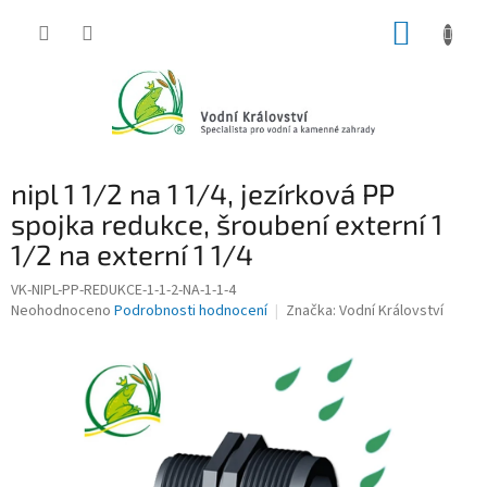
Přejít
NÁKUP
na
obsah
KOŠÍK
nipl 1 1/2 na 1 1/4, jezírková PP
spojka redukce, šroubení externí 1
1/2 na externí 1 1/4
VK-NIPL-PP-REDUKCE-1-1-2-NA-1-1-4
Průměrné
Neohodnoceno
Podrobnosti hodnocení
Značka:
Vodní Království
hodnocení
produktu
je
0,0
z
5
hvězdiček.