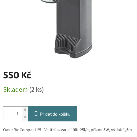
550 Kč
Měrná
Skladem
(2 ks)
cena:
Přidat do košíku
Oase BioCompact 25 - Vnitřní akvarijní filtr 25l/h, příkon 5W, výtlak 1,5m