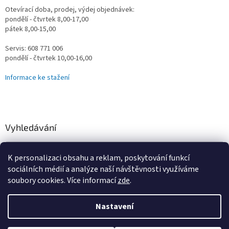
Otevírací doba, prodej, výdej objednávek:
pondělí - čtvrtek 8,00-17,00
pátek 8,00-15,00
Servis: 608 771 006
pondělí - čtvrtek 10,00-16,00
Informace ke stažení
Vyhledávání
HLEDAT
K personalizaci obsahu a reklam, poskytování funkcí
sociálních médií a analýze naší návštěvnosti využíváme
soubory cookies. Více informací
zde
.
Vytvořil Shoptet
Nastavení
Omlouváme se za určité komplikace s naším e-shopem, vzniklé
převodem na nový systém, vše řešíme a vyřešíme! Děkujeme za