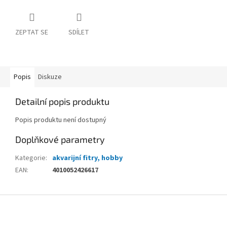
ZEPTAT SE
SDÍLET
Popis
Diskuze
Detailní popis produktu
Popis produktu není dostupný
Doplňkové parametry
Kategorie
:
akvarijní fitry, hobby
EAN
:
4010052426617
Z
á
p