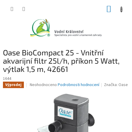
Přejít
NÁKUP
na
obsah
KOŠÍK
Oase BioCompact 25 - Vnitřní
akvarijní filtr 25l/h, příkon 5 Watt,
výtlak 1,5 m, 42661
1644
Průměrné
Neohodnoceno
Podrobnosti hodnocení
Značka:
Oase
Výprodej
hodnocení
produktu
je
0,0
z
5
hvězdiček.