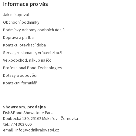
a
Informace pro vás
t
Jak nakupovat
í
Obchodní podmínky
Podmínky ochrany osobních údajů
Doprava a platba
Kontakt, otevírací doba
Servis, reklamace, vrácení zboží
Velkoobchod, nákup na ičo
Professional Pond Technologies
Dotazy a odpovědi
Kontaktní formulář
Showroom, prodejna
Fish&Pond Showstone Park
Doubecká 130, 25162 Mukařov - Žernovka
tel.: 774 303 606
email.: info@vodnikralovstvi.cz