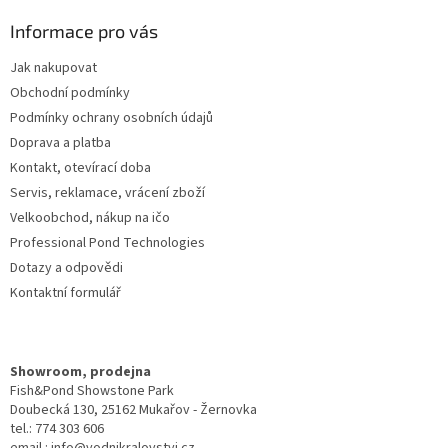
p
a
Informace pro vás
t
Jak nakupovat
í
Obchodní podmínky
Podmínky ochrany osobních údajů
Doprava a platba
Kontakt, otevírací doba
Servis, reklamace, vrácení zboží
Velkoobchod, nákup na ičo
Professional Pond Technologies
Dotazy a odpovědi
Kontaktní formulář
Showroom, prodejna
Fish&Pond Showstone Park
Doubecká 130, 25162 Mukařov - Žernovka
tel.: 774 303 606