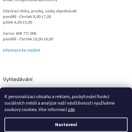
email.: info@vodnikralovstvi.cz
Otevírací doba, prodej, výdej objednávek:
pondělí - čtvrtek 8,00-17,00
pátek 8,00-15,00
Servis: 608 771 006
pondělí - čtvrtek 10,00-16,00
Informace ke stažení
Vyhledávání
HLEDAT
K personalizaci obsahu a reklam, poskytování funkcí
sociálních médií a analýze naší návštěvnosti využíváme
soubory cookies. Více informací
zde
.
Vytvořil Shoptet
Nastavení
Omlouváme se za určité komplikace s naším e-shopem, vzniklé