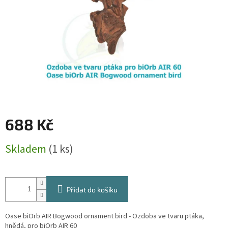
688 Kč
Měrná
Skladem
(1 ks)
cena:
Přidat do košíku
Oase biOrb AIR Bogwood ornament bird - Ozdoba ve tvaru ptáka,
hnědá, pro biOrb AIR 60