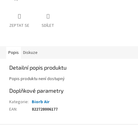
ZEPTAT SE
SDÍLET
Popis
Diskuze
Detailní popis produktu
Popis produktu není dostupný
Doplňkové parametry
Kategorie
:
Biorb Air
EAN
:
822728006177
Z
á