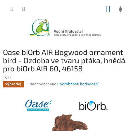
Přejít
NÁKUP
na
obsah
KOŠÍK
Oase biOrb AIR Bogwood ornament
bird - Ozdoba ve tvaru ptáka, hnědá,
pro biOrb AIR 60, 46158
1572
Průměrné
Neohodnoceno
Podrobnosti hodnocení
Výprodej
hodnocení
produktu
je
0,0
z
5
hvězdiček.