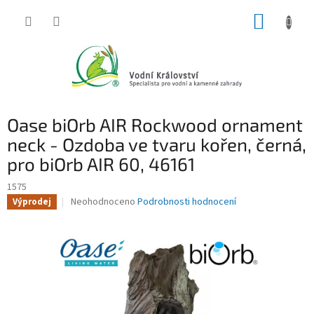
Přejít
NÁKUP
na
obsah
KOŠÍK
Oase biOrb AIR Rockwood ornament
neck - Ozdoba ve tvaru kořen, černá,
pro biOrb AIR 60, 46161
1575
Průměrné
Neohodnoceno
Podrobnosti hodnocení
Výprodej
hodnocení
produktu
je
0,0
z
5
hvězdiček.