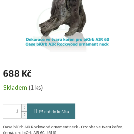
688 Kč
Měrná
Skladem
(1 ks)
cena:
Přidat do košíku
Oase biOrb AIR Rockwood ornament neck - Ozdoba ve tvaru kořen,
černá, pro biOrb AIR 60, 46161