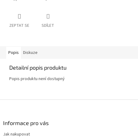
ZEPTAT SE
SDÍLET
Popis
Diskuze
Detailní popis produktu
Popis produktu není dostupný
Z
á
p
a
Informace pro vás
t
Jak nakupovat
í